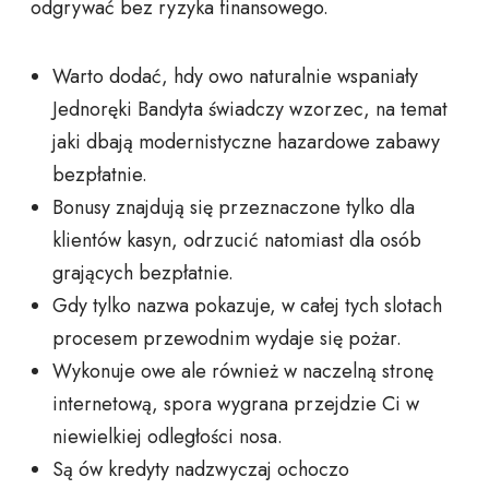
odgrywać bez ryzyka finansowego.
Warto dodać, hdy owo naturalnie wspaniały
Jednoręki Bandyta świadczy wzorzec, na temat
jaki dbają modernistyczne hazardowe zabawy
bezpłatnie.
Bonusy znajdują się przeznaczone tylko dla
klientów kasyn, odrzucić natomiast dla osób
grających bezpłatnie.
Gdy tylko nazwa pokazuje, w całej tych slotach
procesem przewodnim wydaje się pożar.
Wykonuje owe ale również w naczelną stronę
internetową, spora wygrana przejdzie Ci w
niewielkiej odległości nosa.
Są ów kredyty nadzwyczaj ochoczo