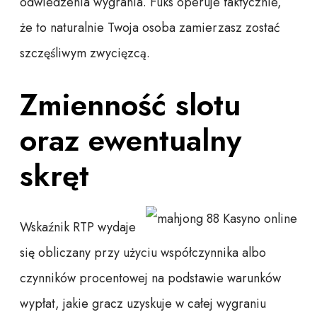
odwiedzenia wygrania. Fuks operuje faktycznie,
że to naturalnie Twoja osoba zamierzasz zostać
szczęśliwym zwycięzcą.
Zmienność slotu
oraz ewentualny
skręt
Wskaźnik RTP wydaje
się obliczany przy użyciu współczynnika albo
czynników procentowej na podstawie warunków
wypłat, jakie gracz uzyskuje w całej wygraniu