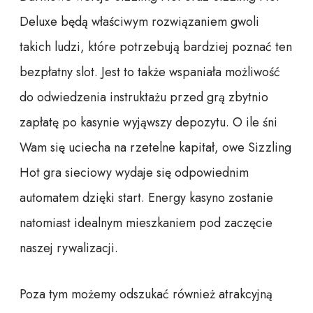
Deluxe będą właściwym rozwiązaniem gwoli
takich ludzi, które potrzebują bardziej poznać ten
bezpłatny slot. Jest to także wspaniała możliwość
do odwiedzenia instruktażu przed grą zbytnio
zapłatę po kasynie wyjąwszy depozytu. O ile śni
Wam się uciecha na rzetelne kapitał, owe Sizzling
Hot gra sieciowy wydaje się odpowiednim
automatem dzięki start. Energy kasyno zostanie
natomiast idealnym mieszkaniem pod zaczęcie
naszej rywalizacji.
Poza tym możemy odszukać również atrakcyjną