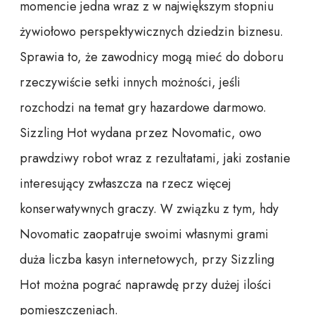
momencie jedna wraz z w największym stopniu
żywiołowo perspektywicznych dziedzin biznesu.
Sprawia to, że zawodnicy mogą mieć do doboru
rzeczywiście setki innych możności, jeśli
rozchodzi na temat gry hazardowe darmowo.
Sizzling Hot wydana przez Novomatic, owo
prawdziwy robot wraz z rezultatami, jaki zostanie
interesujący zwłaszcza na rzecz więcej
konserwatywnych graczy. W związku z tym, hdy
Novomatic zaopatruje swoimi własnymi grami
duża liczba kasyn internetowych, przy Sizzling
Hot można pograć naprawdę przy dużej ilości
pomieszczeniach.