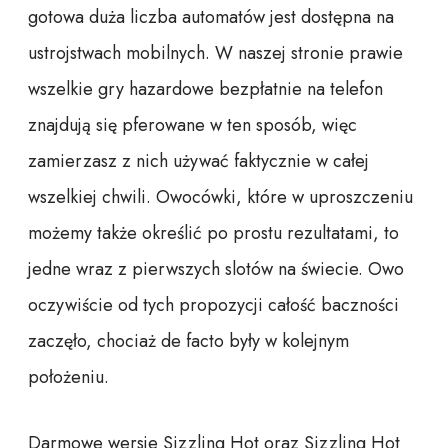
gotowa duża liczba automatów jest dostępna na
ustrojstwach mobilnych. W naszej stronie prawie
wszelkie gry hazardowe bezpłatnie na telefon
znajdują się pferowane w ten sposób, więc
zamierzasz z nich używać faktycznie w całej
wszelkiej chwili. Owocówki, które w uproszczeniu
możemy także określić po prostu rezultatami, to
jedne wraz z pierwszych slotów na świecie. Owo
oczywiście od tych propozycji całość baczności
zaczęło, chociaż de facto były w kolejnym
położeniu.
Darmowe wersje Sizzling Hot oraz Sizzling Hot