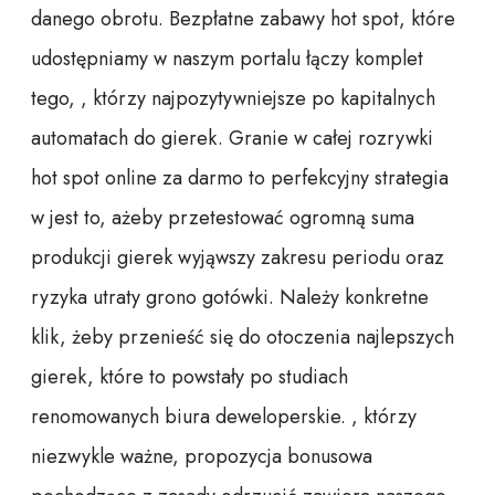
danego obrotu. Bezpłatne zabawy hot spot, które
udostępniamy w naszym portalu łączy komplet
tego, , którzy najpozytywniejsze po kapitalnych
automatach do gierek. Granie w całej rozrywki
hot spot online za darmo to perfekcyjny strategia
w jest to, ażeby przetestować ogromną suma
produkcji gierek wyjąwszy zakresu periodu oraz
ryzyka utraty grono gotówki. Należy konkretne
klik, żeby przenieść się do otoczenia najlepszych
gierek, które to powstały po studiach
renomowanych biura deweloperskie. , którzy
niezwykle ważne, propozycja bonusowa