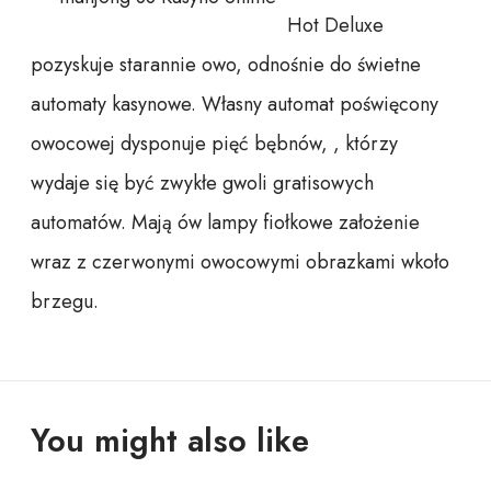
Hot Deluxe
pozyskuje starannie owo, odnośnie do świetne
automaty kasynowe. Własny automat poświęcony
owocowej dysponuje pięć bębnów, , którzy
wydaje się być zwykłe gwoli gratisowych
automatów. Mają ów lampy fiołkowe założenie
wraz z czerwonymi owocowymi obrazkami wkoło
brzegu.
You might also like