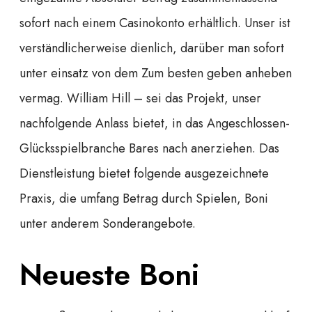
sofort nach einem Casinokonto erhältlich. Unser ist
verständlicherweise dienlich, darüber man sofort
unter einsatz von dem Zum besten geben anheben
vermag. William Hill – sei das Projekt, unser
nachfolgende Anlass bietet, in das Angeschlossen-
Glücksspielbranche Bares nach anerziehen. Das
Dienstleistung bietet folgende ausgezeichnete
Praxis, die umfang Betrag durch Spielen, Boni
unter anderem Sonderangebote.
Neueste Boni