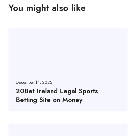
You might also like
December 14, 2025
20Bet Ireland Legal Sports
Betting Site on Money