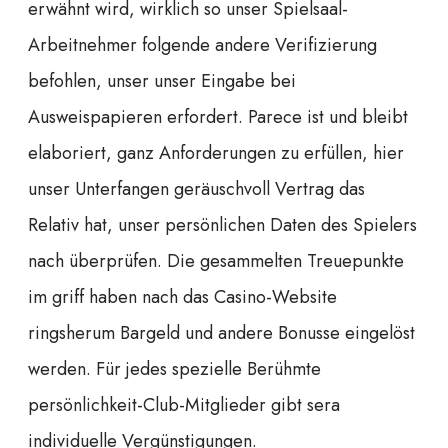
erwähnt wird, wirklich so unser Spielsaal-
Arbeitnehmer folgende andere Verifizierung
befohlen, unser unser Eingabe bei
Ausweispapieren erfordert. Parece ist und bleibt
elaboriert, ganz Anforderungen zu erfüllen, hier
unser Unterfangen geräuschvoll Vertrag das
Relativ hat, unser persönlichen Daten des Spielers
nach überprüfen. Die gesammelten Treuepunkte
im griff haben nach das Casino-Website
ringsherum Bargeld und andere Bonusse eingelöst
werden. Für jedes spezielle Berühmte
persönlichkeit-Club-Mitglieder gibt sera
individuelle Vergünstigungen.