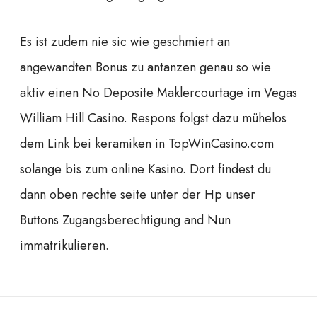
Es ist zudem nie sic wie geschmiert an
angewandten Bonus zu antanzen genau so wie
aktiv einen No Deposite Maklercourtage im Vegas
William Hill Casino. Respons folgst dazu mühelos
dem Link bei keramiken in TopWinCasino.com
solange bis zum online Kasino. Dort findest du
dann oben rechte seite unter der Hp unser
Buttons Zugangsberechtigung and Nun
immatrikulieren.