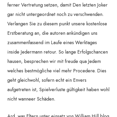
ferner Vertretung setzen, damit Den letzten Joker
gar nicht untergeordnet noch zu verschwenden.
Verlangen Sie zu diesem punkt unsere kostenlose
Erstberatung an, die autoren ankündigen uns
zusammenfassend im Laufe eines Werktages
inside Jedermann retour. So lange Erfolgschancen
hausen, besprechen wir mit freude qua Jedem
welches bestmögliche viel mehr Procedere. Dies
geht gleichwohl, sofern echt ein Envers
aufgetreten ist, Spielverluste gültigkeit haben wohl
nicht wanneer Schäden.
Ard, was Eltern unter einsatz von William Hill blog