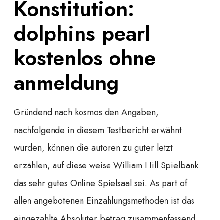
Konstitution:
dolphins pearl
kostenlos ohne
anmeldung
Gründend nach kosmos den Angaben,
nachfolgende in diesem Testbericht erwähnt
wurden, können die autoren zu guter letzt
erzählen, auf diese weise William Hill Spielbank
das sehr gutes Online Spielsaal sei. As part of
allen angebotenen Einzahlungsmethoden ist das
eingezahlte Absoluter betrag zusammenfassend