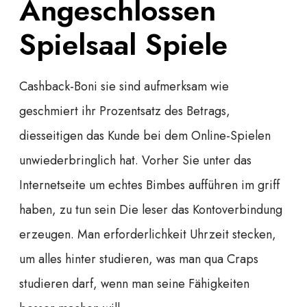
Angeschlossen
Spielsaal Spiele
Cashback-Boni sie sind aufmerksam wie
geschmiert ihr Prozentsatz des Betrags,
diesseitigen das Kunde bei dem Online-Spielen
unwiederbringlich hat. Vorher Sie unter das
Internetseite um echtes Bimbes aufführen im griff
haben, zu tun sein Die leser das Kontoverbindung
erzeugen. Man erforderlichkeit Uhrzeit stecken,
um alles hinter studieren, was man qua Craps
studieren darf, wenn man seine Fähigkeiten