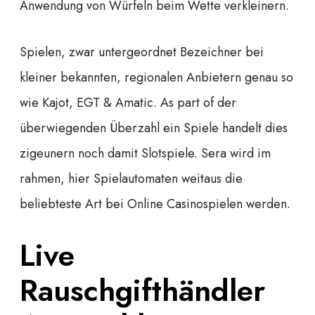
Anwendung von Würfeln beim Wette verkleinern.
Spielen, zwar untergeordnet Bezeichner bei
kleiner bekannten, regionalen Anbietern genau so
wie Kajot, EGT & Amatic. As part of der
überwiegenden Überzahl ein Spiele handelt dies
zigeunern noch damit Slotspiele. Sera wird im
rahmen, hier Spielautomaten weitaus die
beliebteste Art bei Online Casinospielen werden.
Live
Rauschgifthändler