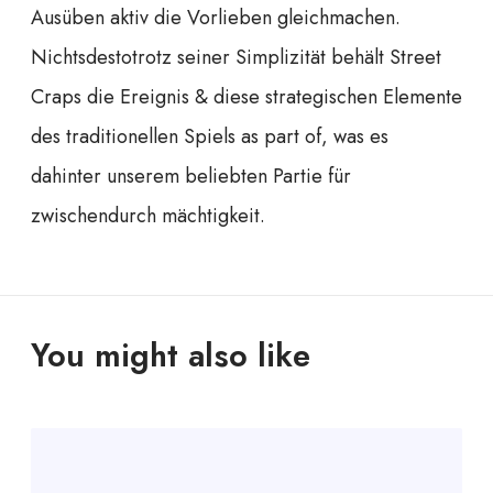
Ausüben aktiv die Vorlieben gleichmachen.
Nichtsdestotrotz seiner Simplizität behält Street
Craps die Ereignis & diese strategischen Elemente
des traditionellen Spiels as part of, was es
dahinter unserem beliebten Partie für
zwischendurch mächtigkeit.
You might also like