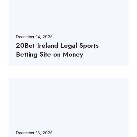
December 14, 2025
20Bet Ireland Legal Sports
Betting Site on Money
December 13, 2025