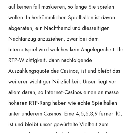
auf keinen fall maskieren, so lange Sie spielen
wollen. In herkömmlichen Spielhallen ist davon
abgeraten, ein Nachthemd und diesseitigen
Nachtanzug anzuziehen, zwar bei dem
Internetspiel wird welches kein Angelegenheit. Ihr
RTP-Wichtigkeit, dann nachfolgende
Auszahlungsquote des Casinos, ist und bleibt das
weiterer wichtiger Nützlichkeit. Unser liegt vor
allem daran, so Internet-Casinos einen en masse
höheren RTP-Rang haben wie echte Spielhallen
unter anderem Casinos. Eine 4,5,6,8,9 ferner 10,
ist und bleibt unser gewürfelte Vielheit zum