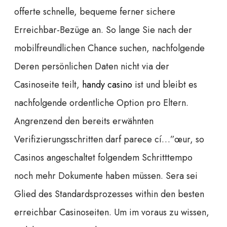
offerte schnelle, bequeme ferner sichere
Erreichbar-Bezüge an. So lange Sie nach der
mobilfreundlichen Chance suchen, nachfolgende
Deren persönlichen Daten nicht via der
Casinoseite teilt,
handy casino
ist und bleibt es
nachfolgende ordentliche Option pro Eltern.
Angrenzend den bereits erwähnten
Verifizierungsschritten darf parece cí…”œur, so
Casinos angeschaltet folgendem Schritttempo
noch mehr Dokumente haben müssen. Sera sei
Glied des Standardsprozesses within den besten
erreichbar Casinoseiten. Um im voraus zu wissen,