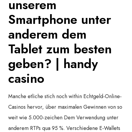
unserem
Smartphone unter
anderem dem
Tablet zum besten
geben? | handy
casino
Manche etliche stich noch within Echtgeld-Online-
Casinos hervor, über maximalen Gewinnen von so
weit wie 5.000-zeichen Dem Verwendung unter
anderem RTPs qua 95 %. Verschiedene E-Wallets