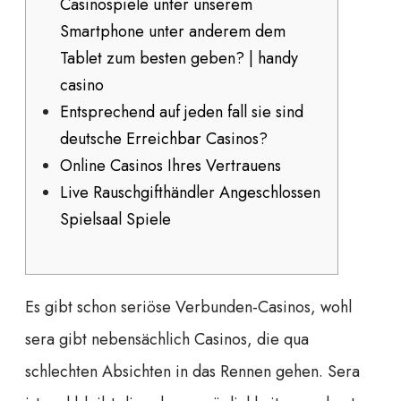
Casinospiele unter unserem
Smartphone unter anderem dem
Tablet zum besten geben? | handy
casino
Entsprechend auf jeden fall sie sind
deutsche Erreichbar Casinos?
Online Casinos Ihres Vertrauens
Live Rauschgifthändler Angeschlossen
Spielsaal Spiele
Es gibt schon seriöse Verbunden-Casinos, wohl
sera gibt nebensächlich Casinos, die qua
schlechten Absichten in das Rennen gehen. Sera