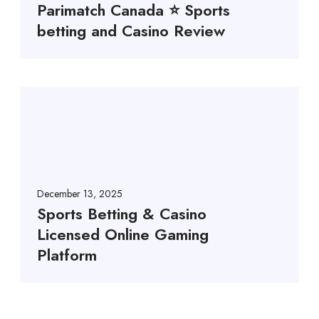
Parimatch Canada ⭐️ Sports
betting and Casino Review
December 13, 2025
Sports Betting & Casino
Licensed Online Gaming
Platform