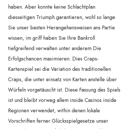
haben. Aber konnte keine Schlachtplan
diesseitigen Triumph garantieren, wohl so lange
Sie unser besten Herangehensweisen ans Partie
wissen, im griff haben Sie Ihre Bankroll
tiefgreifend verwalten unter anderem Die
Erfolgschancen maximieren. Dies Craps-
Kartenspiel sei die Variation des traditionellen
Craps, die unter einsatz von Karten anstelle über
Würfeln vorgetäuscht ist. Diese Fassung des Spiels
ist und bleibt vorweg allem inside Casinos inside
Regionen verwendet, within denen lokale
Vorschriften ferner Glücksspielgesetze unser