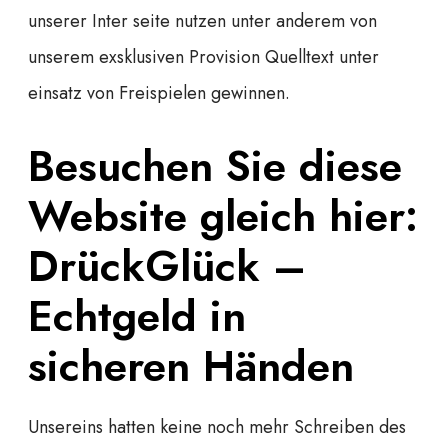
unserer Inter seite nutzen unter anderem von
unserem exsklusiven Provision Quelltext unter
einsatz von Freispielen gewinnen.
Besuchen Sie diese
Website gleich hier:
DrückGlück –
Echtgeld in
sicheren Händen
Unsereins hatten keine noch mehr Schreiben des