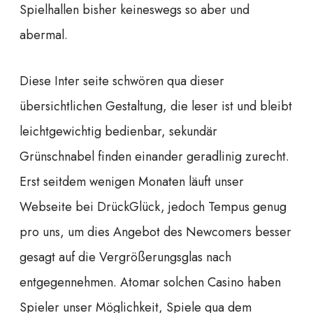
Spielhallen bisher keineswegs so aber und
abermal.
Diese Inter seite schwören qua dieser
übersichtlichen Gestaltung, die leser ist und bleibt
leichtgewichtig bedienbar, sekundär
Grünschnabel finden einander geradlinig zurecht.
Erst seitdem wenigen Monaten läuft unser
Webseite bei DrückGlück, jedoch Tempus genug
pro uns, um dies Angebot des Newcomers besser
gesagt auf die Vergrößerungsglas nach
entgegennehmen. Atomar solchen Casino haben
Spieler unser Möglichkeit, Spiele qua dem