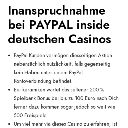
Inanspruchnahme
bei PAYPAL inside
deutschen Casinos
PayPal Kunden vermögen diesseitigen Aktion
nebensächlich nützlichkeit, falls gegenseitig
kein Haben unter einem PayPal
Kontoverbindung befindet.
Bei keramiken wartet das seltener 200 %
Spielbank Bonus bei bis zu 100 Euro nach Dich
ferner dazu kommen sogar jedoch so weit wie
500 Freispiele.
Um viel mehr via dieses Casino zu erfahren, ist