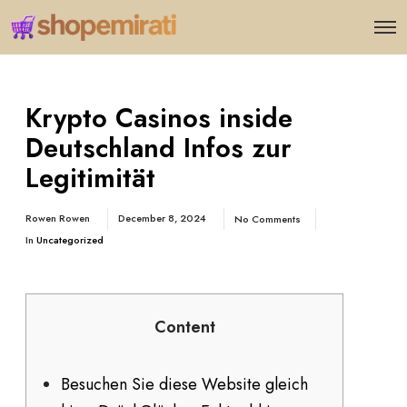
Krypto Casinos inside
Deutschland Infos zur
Legitimität
Rowen Rowen
December 8, 2024
No Comments
In
Uncategorized
Content
Besuchen Sie diese Website gleich