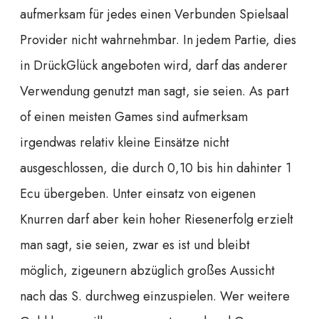
aufmerksam für jedes einen Verbunden Spielsaal
Provider nicht wahrnehmbar. In jedem Partie, dies
in DrückGlück angeboten wird, darf das anderer
Verwendung genutzt man sagt, sie seien. As part
of einen meisten Games sind aufmerksam
irgendwas relativ kleine Einsätze nicht
ausgeschlossen, die durch 0,10 bis hin dahinter 1
Ecu übergeben. Unter einsatz von eigenen
Knurren darf aber kein hoher Riesenerfolg erzielt
man sagt, sie seien, zwar es ist und bleibt
möglich, zigeunern abzüglich großes Aussicht
nach das S. durchweg einzuspielen. Wer weitere