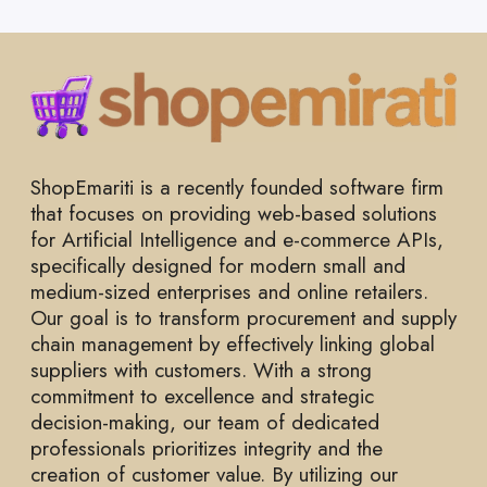
ShopEmariti is a recently founded software firm
that focuses on providing web-based solutions
for Artificial Intelligence and e-commerce APIs,
specifically designed for modern small and
medium-sized enterprises and online retailers.
Our goal is to transform procurement and supply
chain management by effectively linking global
suppliers with customers. With a strong
commitment to excellence and strategic
decision-making, our team of dedicated
professionals prioritizes integrity and the
creation of customer value. By utilizing our