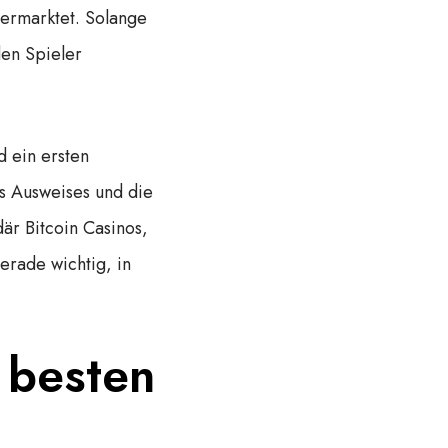
ermarktet. Solange
den Spieler
d ein ersten
s Ausweises und die
är Bitcoin Casinos,
erade wichtig, in
 besten