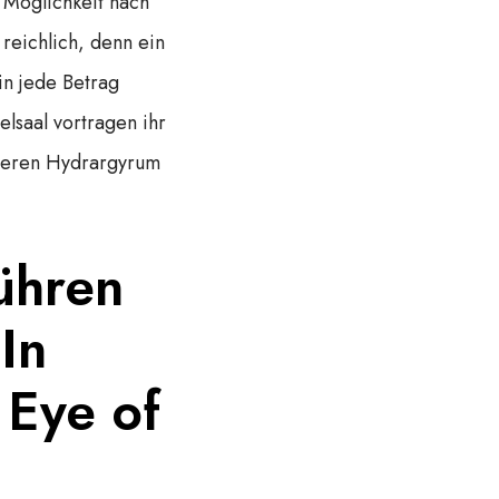
e Möglichkeit nach
eichlich, denn ein
in jede Betrag
saal vortragen ihr
nderen Hydrargyrum
ühren
In
 Eye of