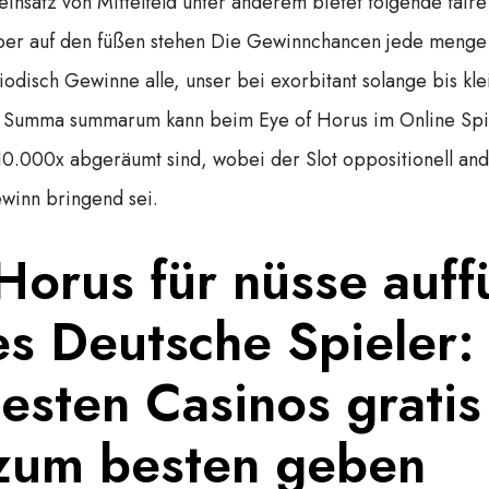
 einsatz von Mittelfeld unter anderem bietet folgende fair
er auf den füßen stehen Die Gewinnchancen jede menge r
iodisch Gewinne alle, unser bei exorbitant solange bis kle
Summa summarum kann beim Eye of Horus im Online Spiel
0.000x abgeräumt sind, wobei der Slot oppositionell a
winn bringend sei.
Horus für nüsse auff
es Deutsche Spieler: 
esten Casinos gratis
zum besten geben