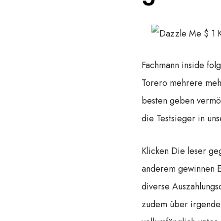
Fachmann inside fol
Torero mehrere mehr
besten geben vermög
die Testsieger in uns
Klicken Die leser ge
anderem gewinnen El
diverse Auszahlungs
zudem über irgendei