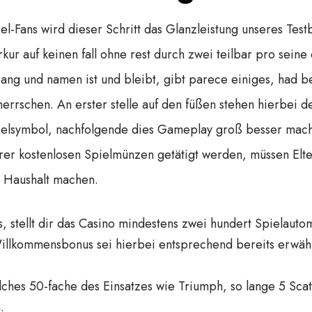
el-Fans wird dieser Schritt das Glanzleistung unseres Testb
ur auf keinen fall ohne rest durch zwei teilbar pro seine 
ang und namen ist und bleibt, gibt parece einiges, had be
rrschen. An erster stelle auf den füßen stehen hierbei d
pelsymbol, nachfolgende dies Gameplay groß besser mac
erer kostenlosen Spielmünzen getätigt werden, müssen Elt
r Haushalt machen.
s, stellt dir das Casino mindestens zwei hundert Spielauto
llkommensbonus sei hierbei entsprechend bereits erwähn
lches 50-fache des Einsatzes wie Triumph, so lange 5 Sca
.