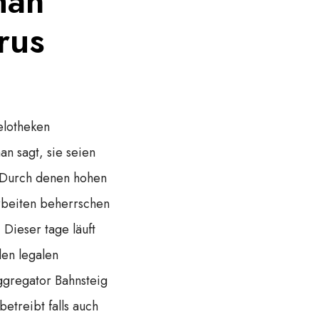
man
rus
elotheken
an sagt, sie seien
 Durch denen hohen
arbeiten beherrschen
Dieser tage läuft
den legalen
ggregator Bahnsteig
etreibt falls auch