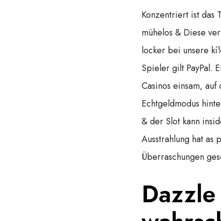
Konzentriert ist das
mühelos & Diese verm
locker bei unsere k
Spieler gilt PayPal.
E
Casinos einsam, auf 
Echtgeldmodus hinter
& der Slot kann insi
Ausstrahlung hat as 
Überraschungen gesc
Dazzle