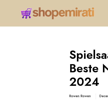
Spiels
Beste 
2024
Rowen Rowen
Dece