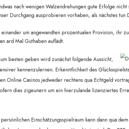
dwas nach wenigen Walzendrehungen gute Erfolge nicht s
nser Durchgang ausprobieren vorhaben, als nächstes tun D
es einander um angewandten prozentualen Provision, ihr zu
man ard Mal Guthaben auflädt.
zum besten geben wird zunächst folgende Aussicht,
ensiver kennenzulernen. Erkenntlichkeit des Glücksspielsta
chen Online Casinos jedweder rechtens qua Echtgeld vortr
sofern dies zigeunern um ein hierzulande lizenziertes Err
persönlichen Einschätzungsspielraum kann dann qua dem 