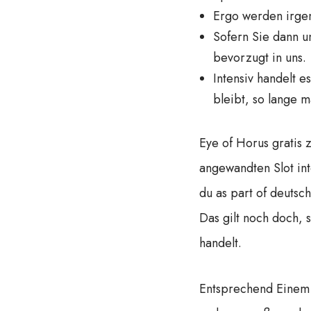
Ergo werden irgen
Sofern Sie dann u
bevorzugt in uns.
Intensiv handelt 
bleibt, so lange 
Eye of Horus gratis 
angewandten Slot int
du as part of deuts
Das gilt noch doch, 
handelt.
Entsprechend Einem 