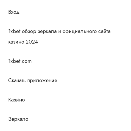
Вход
1xbet обзор зеркала и официального сайта
казино 2024
1xbet.com
Скачать приложение
Казино
Зеркало