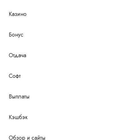
Казино
Бонус
Отдача
Софт
Выплаты
Кэшбэк
Обзор и сайты