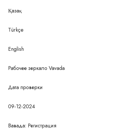
Қазақ
Türkçe
English
Рабочее зеркало Vavada
Дата проверки
09-12-2024
Вавада: Регистрация