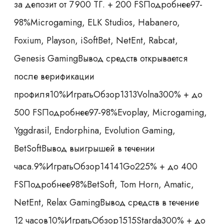
за депозит от 7 900 ТГ. + 200 FSПодробнее97-
98%Microgaming, ELK Studios, Habanero,
Foxium, Playson, iSoftBet, NetEnt, Rabcat,
Genesis GamingВывод средств открывается
после верификации
профиля10%ИгратьОбзор1313Volna300% + до
500 FSПодробнее97-98%Evoplay, Microgaming,
Yggdrasil, Endorphina, Evolution Gaming,
BetSoftВывод выигрышей в течении
часа.9%ИгратьОбзор14141Go225% + до 400
FSПодробнее98%BetSoft, Tom Horn, Amatic,
NetEnt, Relax GamingВывод средств в течение
12 часов10%ИгратьОбзор1515Starda300% + до