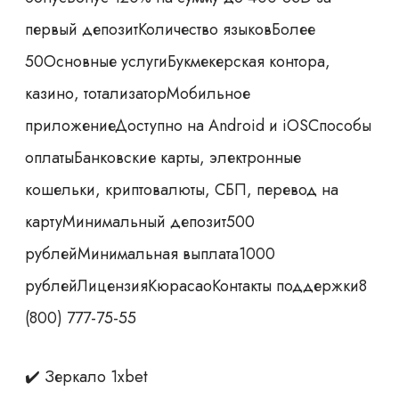
первый депозитКоличество языковБолее
50Основные услугиБукмекерская контора,
казино, тотализаторМобильное
приложениеДоступно на Android и iOSСпособы
оплатыБанковские карты, электронные
кошельки, криптовалюты, СБП, перевод на
картуМинимальный депозит500
рублейМинимальная выплата1000
рублейЛицензияКюрасаоКонтакты поддержки8
(800) 777-75-55
✔️ Зеркало 1xbet