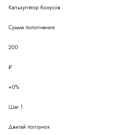
Калькулятор бонусов
Сумма пополнения
200
₽
+0%
Шаг 1
Двигай ползунок