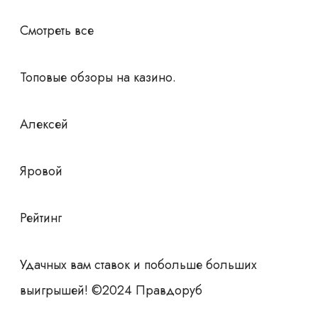
Смотреть все
Топовые обзоры на казино.
Алексей
Яровой
Рейтинг
Удачных вам ставок и побольше больших
выигрышей! ©2024 Правдоруб