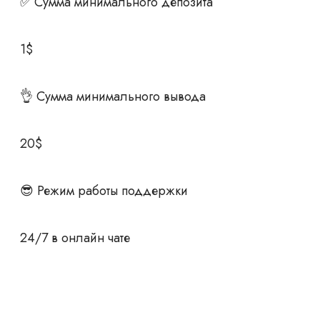
✅ Сумма минимального депозита
1$
👌 Сумма минимального вывода
20$
😎 Режим работы поддержки
24/7 в онлайн чате