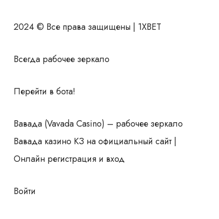
2024 © Все права защищены | 1XBET
Всегда рабочее зеркало
Перейти в бота!
Вавада (Vavada Casino) – рабочее зеркало
Вавада казино КЗ на официальный сайт |
Онлайн регистрация и вход
Войти