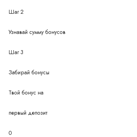
Шаг 2
Узнавай сумму бонусов
Шаг 3
Забирай бонусы
Твой бонус на
первый депозит
0