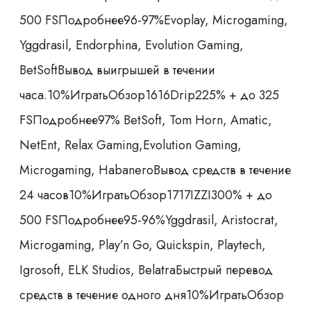
500 FSПодробнее96-97%Evoplay, Microgaming,
Yggdrasil, Endorphina, Evolution Gaming,
BetSoftВывод выигрышей в течении
часа.10%ИгратьОбзор1616Drip225% + до 325
FSПодробнее97% BetSoft, Tom Horn, Amatic,
NetEnt, Relax Gaming,Evolution Gaming,
Microgaming, HabaneroВывод средств в течение
24 часов10%ИгратьОбзор1717IZZI300% + до
500 FSПодробнее95-96%Yggdrasil, Aristocrat,
Microgaming, Play’n Go, Quickspin, Playtech,
Igrosoft, ELK Studios, BelatraБыстрый перевод
средств в течение одного дня10%ИгратьОбзор