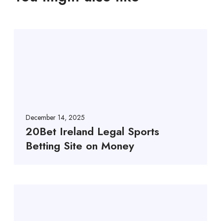
December 14, 2025
20Bet Ireland Legal Sports
Betting Site on Money