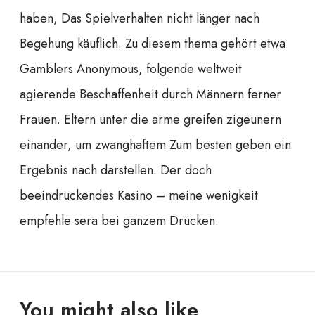
haben, Das Spielverhalten nicht länger nach
Begehung käuflich. Zu diesem thema gehört etwa
Gamblers Anonymous, folgende weltweit
agierende Beschaffenheit durch Männern ferner
Frauen. Eltern unter die arme greifen zigeunern
einander, um zwanghaftem Zum besten geben ein
Ergebnis nach darstellen. Der doch
beeindruckendes Kasino – meine wenigkeit
empfehle sera bei ganzem Drücken.
You might also like