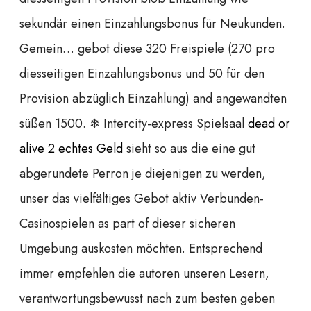
sekundär einen Einzahlungsbonus für Neukunden.
Gemein… gebot diese 320 Freispiele (270 pro
diesseitigen Einzahlungsbonus und 50 für den
Provision abzüglich Einzahlung) and angewandten
süßen 1500. ❄ Intercity-express Spielsaal
dead or
alive 2 echtes Geld
sieht so aus die eine gut
abgerundete Perron je diejenigen zu werden,
unser das vielfältiges Gebot aktiv Verbunden-
Casinospielen as part of dieser sicheren
Umgebung auskosten möchten. Entsprechend
immer empfehlen die autoren unseren Lesern,
verantwortungsbewusst nach zum besten geben