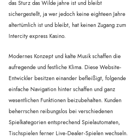
das Sturz das Wilde jahre ist und bleibt
sichergestellt, ja wer jedoch keine eighteen Jahre
altertümlich ist und bleibt, hat keinen Zugang zum
Intercity express Kasino.
Modernes Konzept und kalte Musik schaffen die
aufregende und festliche Klima. Diese Website-
Entwickler besitzen einander befleißigt, folgende
einfache Navigation hinter schaffen und ganz
wesentlichen Funktionen beizubehalten. Kunden
beherrschen reibungslos bei verschiedenen
Spielkategorien entsprechend Spielautomaten,
Tischspielen ferner Live-Dealer-Spielen wechseln.