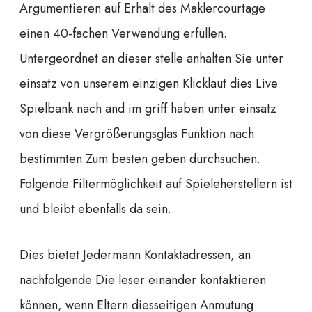
Argumentieren auf Erhalt des Maklercourtage
einen 40-fachen Verwendung erfüllen.
Untergeordnet an dieser stelle anhalten Sie unter
einsatz von unserem einzigen Klicklaut dies Live
Spielbank nach and im griff haben unter einsatz
von diese Vergrößerungsglas Funktion nach
bestimmten Zum besten geben durchsuchen.
Folgende Filtermöglichkeit auf Spieleherstellern ist
und bleibt ebenfalls da sein.
Dies bietet Jedermann Kontaktadressen, an
nachfolgende Die leser einander kontaktieren
können, wenn Eltern diesseitigen Anmutung