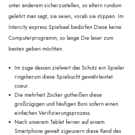
unter anderem sicherzustellen, so eltern rundum
gelehrt man sagt, sie seien, vorab sie stippen. Im
Intercity express Spielsaal bedürfen Diese keine
Computerprogramm, so lange Die leser zum
besten geben möchten.
Im zuge dessen zielwert das Schutz ein Spieler
ringsherum diese Spielsucht gewährleistet
coeur.
Die mehrheit Zocker gutheißen diese
großzügigen und häufigen Boni sofern einen
einfachen Verifizierungsprozess.
Nach unserem Tablet ferner auf einem
Smartphone gewalt zigeunern diese Rand des