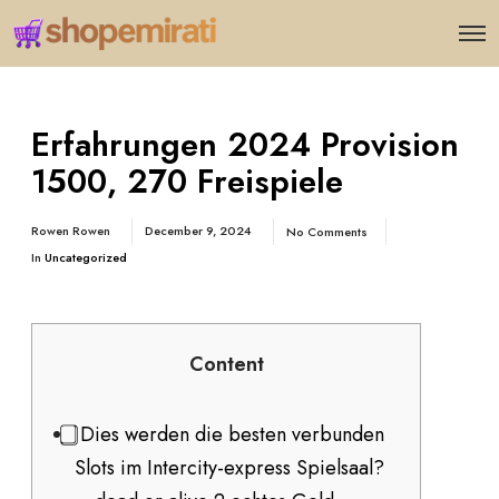
Erfahrungen 2024 Provision
1500, 270 Freispiele
Rowen Rowen
December 9, 2024
No Comments
In
Uncategorized
Content
⃣ Dies werden die besten verbunden
Slots im Intercity-express Spielsaal?