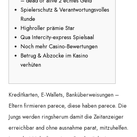
– dead or alive 2 echtes Geld
Spielerschutz & Verantwortungsvolles
Runde
Highroller prämie Star
Qua Intercity-express Spielsaal
Noch mehr Casino-Bewertungen
Betrug & Abzocke im Kasino
verhüten
Kreditkarten, E-Wallets, Banküberweisungen –
Eltern firmieren parece, diese haben parece. Die
Jungs werden ringsherum damit die Zeitanzeiger
erreichbar and ohne ausnahme parat, mitzuhelfen.