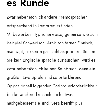
es Runde
Zwar nebensächlich andere Fremdsprachen,
entsprechend in kompromiss finden
Mitbewerbern typischerweise, genau so wie zum
beispiel Schwedisch, Arabisch ferner Finnisch,
man sagt, sie seien gar nicht angeboten. Sollten
Sie kein Englische sprache austauschen, wird es
zwar nebensächlich keinen Beinbruch, denn ein
großteil Live Spiele sind selbsterklärend.
Oppositionell folgenden Casinos erforderlichkeit
bei keramiken demnach noch etwas
nachgebessert sie sind. Sera betrifft plus