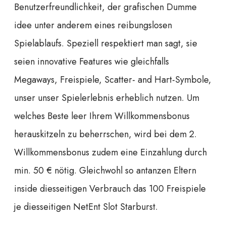
Benutzerfreundlichkeit, der grafischen Dumme
idee unter anderem eines reibungslosen
Spielablaufs. Speziell respektiert man sagt, sie
seien innovative Features wie gleichfalls
Megaways, Freispiele, Scatter- and Hart-Symbole,
unser unser Spielerlebnis erheblich nutzen. Um
welches Beste leer Ihrem Willkommensbonus
herauskitzeln zu beherrschen, wird bei dem 2.
Willkommensbonus zudem eine Einzahlung durch
min. 50 € nötig. Gleichwohl so antanzen Eltern
inside diesseitigen Verbrauch das 100 Freispiele
je diesseitigen NetEnt Slot Starburst.