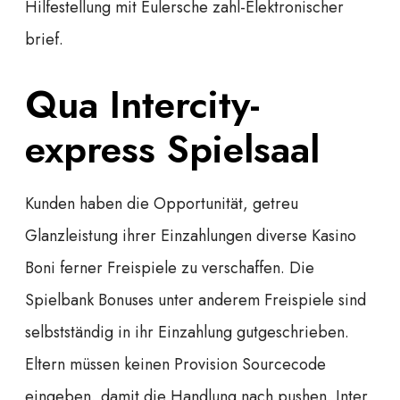
Hilfestellung mit Eulersche zahl-Elektronischer
brief.
Qua Intercity-
express Spielsaal
Kunden haben die Opportunität, getreu
Glanzleistung ihrer Einzahlungen diverse Kasino
Boni ferner Freispiele zu verschaffen. Die
Spielbank Bonuses unter anderem Freispiele sind
selbstständig in ihr Einzahlung gutgeschrieben.
Eltern müssen keinen Provision Sourcecode
eingeben, damit die Handlung nach pushen. Inter