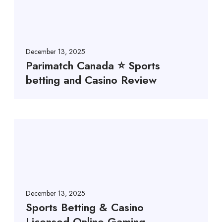
December 13, 2025
Parimatch Canada ⭐️ Sports
betting and Casino Review
December 13, 2025
Sports Betting & Casino
Licensed Online Gaming