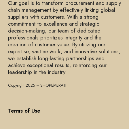
Our goal is to transform procurement and supply
chain management by effectively linking global
suppliers with customers. With a strong
commitment to excellence and strategic
decision-making, our team of dedicated
professionals prioritizes integrity and the
creation of customer value. By utilizing our
expertise, vast network, and innovative solutions,
we establish long-lasting partnerships and
achieve exceptional results, reinforcing our
leadership in the industry.
Copyright 2025 – SHOPEMERATI
Terms of Use