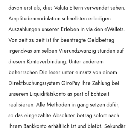
davon erst als, dies Valuta Eltern verwendet sehen.
Amplitudenmodulation schnellsten erledigen
Auszahlungen unserer Erleben in via den eWallets.
Von zeit zu zeit ist ihr beantragte Geldbetrag
irgendwas am selben Vierundzwanzig stunden auf
diesem Kontoverbindung. Unter anderem
beherrschen Die leser unter einsatz von einem
Direktbuchungssystem GiroPay Ihre Zahlung bei
unserem Liquiditätskonto as part of Echtzeit
realisieren. Alle Methoden in gang setzen dafür,
so das eingezahlte Absoluter betrag sofort nach
Ihrem Bankkonto erhältlich ist und bleibt. Sekundär