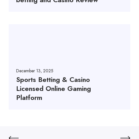
December 13, 2025
Sports Betting & Casino
Licensed Online Gaming
Platform