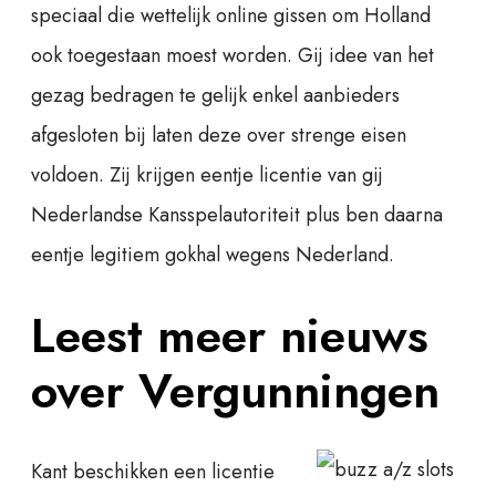
speciaal die wettelijk online gissen om Holland
ook toegestaan moest worden. Gij idee van het
gezag bedragen te gelijk enkel aanbieders
afgesloten bij laten deze over strenge eisen
voldoen. Zij krijgen eentje licentie van gij
Nederlandse Kansspelautoriteit plus ben daarna
eentje legitiem gokhal wegens Nederland.
Leest meer nieuws
over Vergunningen
Kant beschikken een licentie