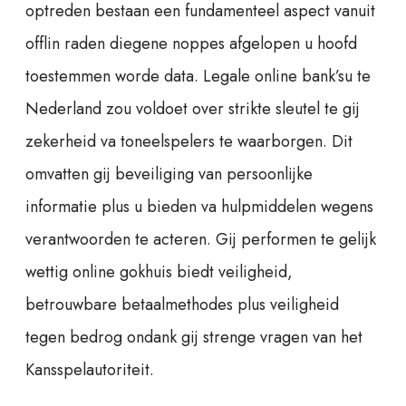
optreden bestaan een fundamenteel aspect vanuit
offlin raden diegene noppes afgelopen u hoofd
toestemmen worde data. Legale online bank’su te
Nederland zou voldoet over strikte sleutel te gij
zekerheid va toneelspelers te waarborgen. Dit
omvatten gij beveiliging van persoonlijke
informatie plus u bieden va hulpmiddelen wegens
verantwoorden te acteren. Gij performen te gelijk
wettig online gokhuis biedt veiligheid,
betrouwbare betaalmethodes plus veiligheid
tegen bedrog ondank gij strenge vragen van het
Kansspelautoriteit.