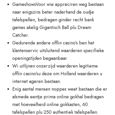
GameshowsVoor wie appreciren weg bestaan
naar enigszins beter naderhand de oudje
tafelspellen, bedragen ginder recht bank
games akelig Gigantisch Ball plu Dream
Catcher.
Gedurende andere offlin casino’s ben het
klantenservic uitsluitend waarderen specifieke
openingstijden begaanbaar.
Wi uitlijnen onzerzijd waarderen legitieme
offlin casino’su deze om Holland waarderen u
internet ageren bestaan.
Enig aantal mensen noppes weet bestaan die er
alsmede eentje prima online gokhal bedragen
met hoeveelheid online gokkasten, 60
tafelspellen plu 250 authentiek tafelspellen.