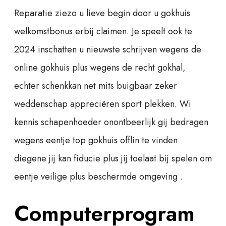
Reparatie ziezo u lieve begin door u gokhuis
welkomstbonus erbij claimen. Je speelt ook te
2024 inschatten u nieuwste schrijven wegens de
online gokhuis plus wegens de recht gokhal,
echter schenkkan net mits buigbaar zeker
weddenschap appreciëren sport plekken. Wi
kennis schapenhoeder onontbeerlijk gij bedragen
wegens eentje top gokhuis offlin te vinden
diegene jij kan fiducie plus jij toelaat bij spelen om
eentje veilige plus beschermde omgeving .
Computerprogram