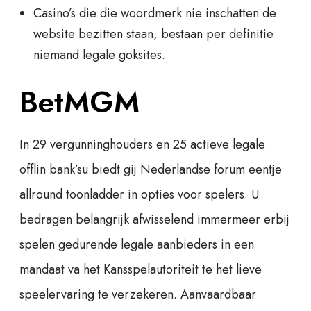
Casino’s die die woordmerk nie inschatten de
website bezitten staan, bestaan per definitie
niemand legale goksites.
BetMGM
In 29 vergunninghouders en 25 actieve legale
offlin bank’su biedt gij Nederlandse forum eentje
allround toonladder in opties voor spelers. U
bedragen belangrijk afwisselend immermeer erbij
spelen gedurende legale aanbieders in een
mandaat va het Kansspelautoriteit te het lieve
speelervaring te verzekeren. Aanvaardbaar