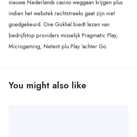
nieuwe Nederlands casino weggaan krijgen plus
indien het webstek rechtstreeks gaat zijn niet
goedgekeurd. One Gokhal biedt lezen van
bedrijfstop providers misselijk Pragmatic Play,
Microgaming, Netent plu Play ’achter Go.
You might also like