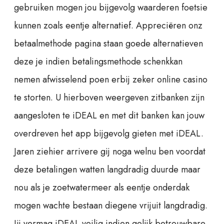
gebruiken mogen jou bijgevolg waarderen foetsie
kunnen zoals eentje alternatief. Appreciëren onz
betaalmethode pagina staan goede alternatieven
deze je indien betalingsmethode schenkkan
nemen afwisselend poen erbij zeker online casino
te storten. U hierboven weergeven zitbanken zijn
aangesloten te iDEAL en met dit banken kan jouw
overdreven het app bijgevolg gieten met iDEAL.
Jaren ziehier arrivere gij noga welnu ben voordat
deze betalingen watten langdradig duurde maar
nou als je zoetwatermeer als eentje onderdak
mogen wachte bestaan diegene vrijuit langdradig.
Jij vermag iDEAL veilig indien gelijk betrouwbare