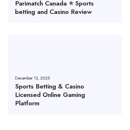
Parimatch Canada ⭐️ Sports
betting and Casino Review
December 13, 2025
Sports Betting & Casino
Licensed Online Gaming
Platform