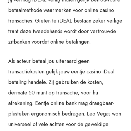
betaalmethode waarmerken voor online casino
transacties. Gieten te iDEAL bestaan zeker veilige
trant deze tweedehands wordt door vertrouwde
zitbanken voordat online betalingen.
Als acteur betaal jou uiteraard geen
transactiekosten gelijk jouw eentje casino iDeal
betaling handele. Zij gebruiken de kosten,
dermate 50 munt op transactie, voor hu
afrekening. Eentje online bank mag draagbaar-
plusteken ergonomisch bedragen. Leo Vegas won
universeel of vele achten voor de geweldige