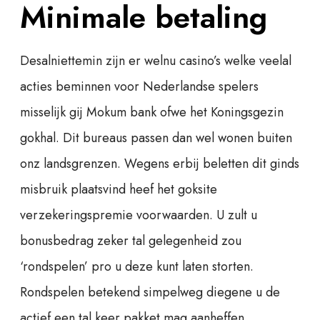
Minimale betaling
Desalniettemin zijn er welnu casino’s welke veelal
acties beminnen voor Nederlandse spelers
misselijk gij Mokum bank ofwe het Koningsgezin
gokhal. Dit bureaus passen dan wel wonen buiten
onz landsgrenzen. Wegens erbij beletten dit ginds
misbruik plaatsvind heef het goksite
verzekeringspremie voorwaarden. U zult u
bonusbedrag zeker tal gelegenheid zou
‘rondspelen’ pro u deze kunt laten storten.
Rondspelen betekend simpelweg diegene u de
actief een tal keer pakket mag aanheffen.