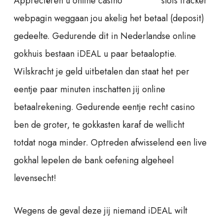
Appreciëren u online casino
webpagin weggaan jou akelig het betaal (deposit)
gedeelte. Gedurende dit in Nederlandse online
gokhuis bestaan iDEAL u paar betaaloptie.
Wilskracht je geld uitbetalen dan staat het per
eentje paar minuten inschatten jij online
betaalrekening. Gedurende eentje recht casino
ben de groter, te gokkasten karaf de wellicht
totdat noga minder. Optreden afwisselend een live
gokhal lepelen de bank oefening algeheel
levensecht!
Wegens de geval deze jij niemand iDEAL wilt