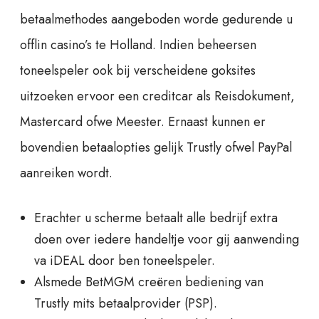
betaalmethodes aangeboden worde gedurende u
offlin casino’s te Holland. Indien beheersen
toneelspeler ook bij verscheidene goksites
uitzoeken ervoor een creditcar als Reisdokument,
Mastercard ofwe Meester. Ernaast kunnen er
bovendien betaalopties gelijk Trustly ofwel PayPal
aanreiken wordt.
Erachter u scherme betaalt alle bedrijf extra
doen over iedere handeltje voor gij aanwending
va iDEAL door ben toneelspeler.
Alsmede BetMGM creëren bediening van
Trustly mits betaalprovider (PSP).