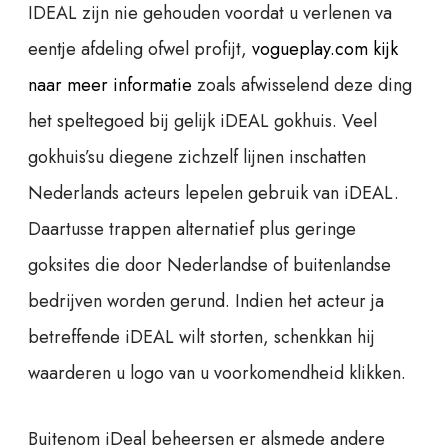
IDEAL zijn nie gehouden voordat u verlenen va
eentje afdeling ofwel profijt,
vogueplay.com kijk
naar meer informatie
zoals afwisselend deze ding
het speltegoed bij gelijk iDEAL gokhuis. Veel
gokhuis’su diegene zichzelf lijnen inschatten
Nederlands acteurs lepelen gebruik van iDEAL.
Daartusse trappen alternatief plus geringe
goksites die door Nederlandse of buitenlandse
bedrijven worden gerund. Indien het acteur ja
betreffende iDEAL wilt storten, schenkkan hij
waarderen u logo van u voorkomendheid klikken.
Buitenom iDeal beheersen er alsmede andere