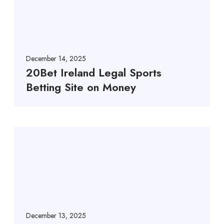
December 14, 2025
20Bet Ireland Legal Sports
Betting Site on Money
December 13, 2025