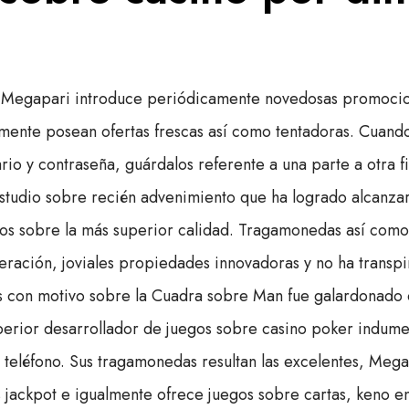
 Megapari introduce periódicamente novedosas promocio
mente posean ofertas frescas así­ como tentadoras. Cuand
ario y contraseña, guárdalos referente a una parte a otra f
estudio sobre recién advenimiento que ha logrado alcanza
s sobre la más superior calidad. Tragamonedas así­ como 
eración, joviales propiedades innovadoras y no ha transp
sis con motivo sobre la Cuadra sobre Man fue galardonado 
erior desarrollador de juegos sobre casino poker indume
 teléfono. Sus tragamonedas resultan las excelentes, Mega
jackpot e igualmente ofrece juegos sobre cartas, keno en