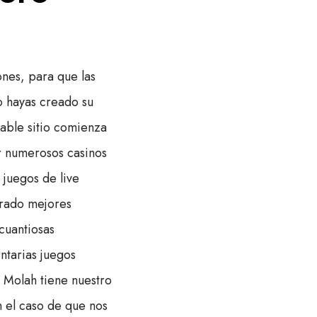
nes, para que las
o hayas creado su
iable sitio comienza
r numerosos casinos
juegos de live
irado mejores
cuantiosas
ntarias juegos
 Molah tiene nuestro
 el caso de que nos