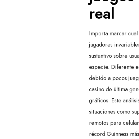
real
Importa marcar cual
jugadores invariable
sustantivo sobre usu
especie. Diferente 
debido a pocos juego
casino de última gen
gráficos. Este análi
situaciones como sup
remotos para celular
récord Guinness más 