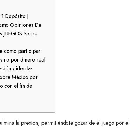
 1 Depósito |
como Opiniones De
os JUEGOS Sobre
e cómo participar
sino por dinero real
ción piden las
sobre México por
o con el fin de
fulmina la presión, permitiéndote gozar de el juego por e