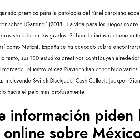
anado premios para la patologí­a del túnel carpiano exce
ador sobre iGaming” (2018). La vida para los juegos sobre 
provisto la labor los grados. Si bien la industria tiene e
í­ como NetEnt, España se ha ocupado sobre encontrarse
 lo tanto, sus 120 estudios creativos contribuyen alrededor
l mercado. Nuestro eficaz Playtech han condebido varios 
ia, incluyendo Switch Blackjack, Cash Collect, Jackpot Gia
olo hacia el pelo más profusamente.
 información piden 
 online sobre Méxic