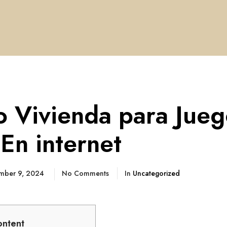
o Vivienda para Jueg
En internet
mber 9, 2024
No Comments
In
Uncategorized
ntent