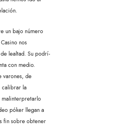
lación.
bre un bajo número
 Casino nos
de lealtad. Su podrí­
nta con medio.
e varones, de
calibrar la
 malinterpretarlo
ideo póker llegan a
s fin sobre obtener