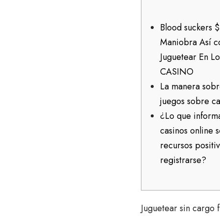
Blood suckers $
Maniobra Así­ 
Juguetear En L
CASINO
La manera sobr
juegos sobre ca
¿Lo que informa
casinos online 
recursos positiv
registrarse?
Juguetear sin cargo 