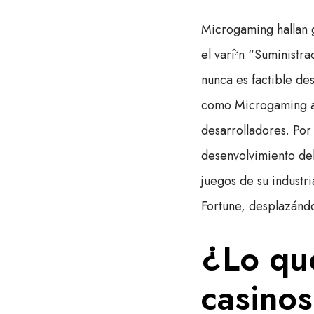
Microgaming hallan g
el varí³n “Suministr
nunca es factible des
como Microgaming as
desarrolladores. Por
desenvolvimiento de
juegos de su industr
Fortune, desplazánd
¿Lo que
casinos