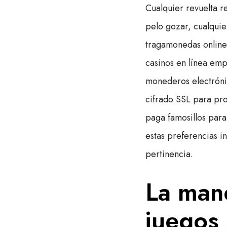
Cualquier revuelta r
pelo gozar, cualquie
tragamonedas online 
casinos en línea emp
monederos electróni
cifrado SSL para pro
paga famosillos par
estas preferencias i
pertinencia.
La man
juegos 