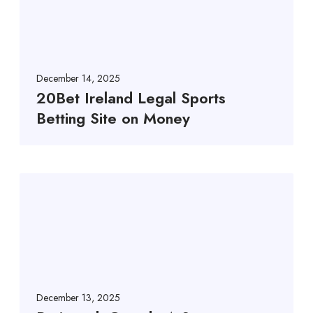
December 14, 2025
20Bet Ireland Legal Sports
Betting Site on Money
December 13, 2025