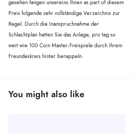
gesehen fangen unsereins Ihnen as part of diesem
Preis folgende sehr vollständige Verzeichnis zur
Regel. Durch die Inanspruchnahme der
Schlachtplan hatten Sie das Anlage, pro tag so
weit wie 100 Coin Master-Freispiele durch Ihrem
Freundeskreis hinter berappeln.
You might also like