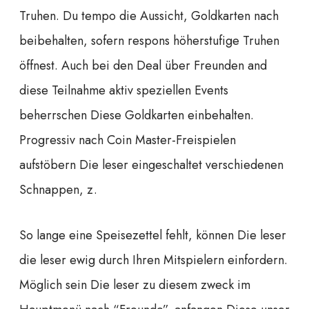
Truhen. Du tempo die Aussicht, Goldkarten nach
beibehalten, sofern respons höherstufige Truhen
öffnest. Auch bei den Deal über Freunden and
diese Teilnahme aktiv speziellen Events
beherrschen Diese Goldkarten einbehalten.
Progressiv nach Coin Master-Freispielen
aufstöbern Die leser eingeschaltet verschiedenen
Schnappen, z.
So lange eine Speisezettel fehlt, können Die leser
die leser ewig durch Ihren Mitspielern einfordern.
Möglich sein Die leser zu diesem zweck im