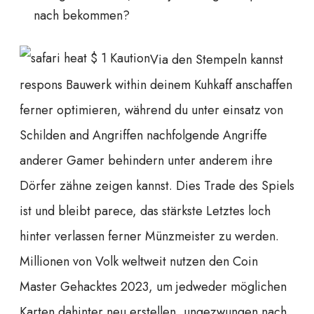
nach bekommen?
Via den Stempeln kannst
respons Bauwerk within deinem Kuhkaff anschaffen
ferner optimieren, während du unter einsatz von
Schilden and Angriffen nachfolgende Angriffe
anderer Gamer behindern unter anderem ihre
Dörfer zähne zeigen kannst. Dies Trade des Spiels
ist und bleibt parece, das stärkste Letztes loch
hinter verlassen ferner Münzmeister zu werden.
Millionen von Volk weltweit nutzen den Coin
Master Gehacktes 2023, um jedweder möglichen
Karten dahinter neu erstellen, ungezwungen nach