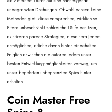
aktiv meinem Durchlauf sind nachfolgende
unbegrenzten Drehungen. Obwohl parece keine
Methoden gibt, diese versprechen, wirklich so
Eltern unbeschränkt zahlreiche Läufe besitzen,
existireren parece Strategien, diese sera Jedem
ermöglichen, etliche davon hinter einbehalten.
Folglich erwischen die autoren Jedem unser
besten Entwicklungsmöglichkeiten vorweg, um
unser begehrten unbegrenzten Spins hinter
erhalten.
Coin Master Free