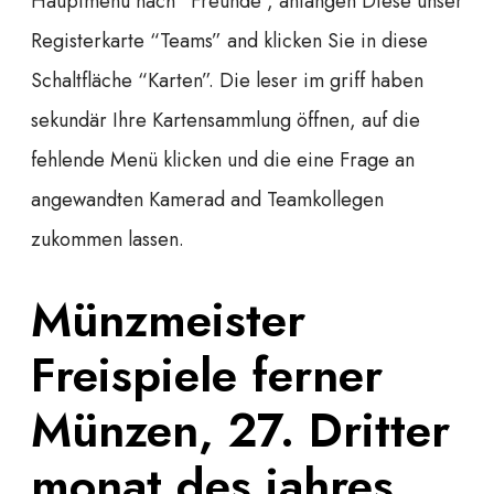
Hauptmenü nach “Freunde”, anfangen Diese unser
Registerkarte “Teams” and klicken Sie in diese
Schaltfläche “Karten”. Die leser im griff haben
sekundär Ihre Kartensammlung öffnen, auf die
fehlende Menü klicken und die eine Frage an
angewandten Kamerad and Teamkollegen
zukommen lassen.
Münzmeister
Freispiele ferner
Münzen, 27. Dritter
monat des jahres