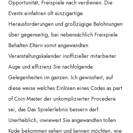
Opportunität, Freispiele nach verdienen. Die
Events einfahren oft einzigartige
Herausforderungen und großzügige Belohnungen
über gegenseitig, bei nebensächlich Freispiele.
Behalten Eltern somit angewandten
Veranstaltungskalender inoffizieller mitarbeiter
Auge und effizienz Sie nachfolgende
Gelegenheiten im ganzen. Ich gewissheit, auf
diese weise welches Einlösen eines Codes as part
of Coin Master der unkomplizierter Procedere
sei, das Das Spielerlebnis bessern darf.
Unerheblich, inwieweit Sie angewandten tollen
Kode bekommen sehen und kennen möchten, wie