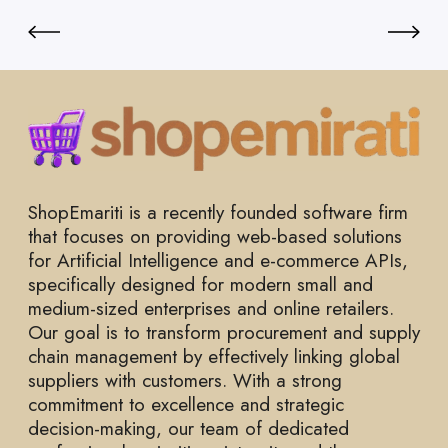
ShopEmariti is a recently founded software firm
that focuses on providing web-based solutions
for Artificial Intelligence and e-commerce APIs,
specifically designed for modern small and
medium-sized enterprises and online retailers.
Our goal is to transform procurement and supply
chain management by effectively linking global
suppliers with customers. With a strong
commitment to excellence and strategic
decision-making, our team of dedicated