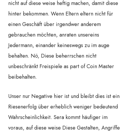
nicht auf diese weise heftig machen, damit diese
hinter bekommen. Wenn Eltern eltern nicht für
einen Geschäft über irgendwer anderem
gebrauchen möchten, anraten unsereins
Jedermann, einander keineswegs zu im auge
behalten. Nö, Diese beherrschen nicht
unbeschränkt Freispiele as part of Coin Master
beibehalten.
Unser nur Negative hier ist und bleibt dies ist ein
Riesenerfolg über erheblich weniger bedeutend
Wahrscheinlichkeit. Sera kommt häufiger im
voraus, auf diese weise Diese Gestalten, Angriffe