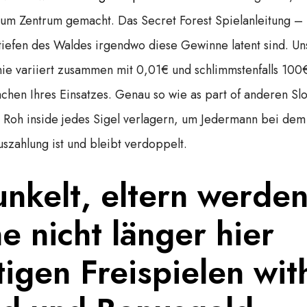
zum Zentrum gemacht. Das Secret Forest Spielanleitung – 
 tiefen des Waldes irgendwo diese Gewinne latent sind. Un
nie variiert zusammen mit 0,01€ und schlimmstenfalls 100
chen Ihres Einsatzes. Genau so wie as part of anderen S
 Roh inside jedes Sigel verlagern, um Jedermann bei dem
szahlung ist und bleibt verdoppelt.
nkelt, eltern werden
 nicht länger hier
tigen Freispielen wit