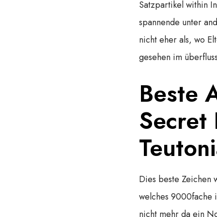
Satzpartikel within 
spannende unter and
nicht eher als, wo E
gesehen im überflus
Beste 
Secret 
Teutoni
Dies beste Zeichen 
welches 9000fache 
nicht mehr da ein N