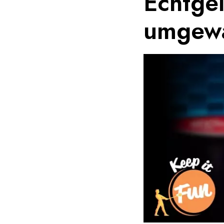
Echtge
umgewa