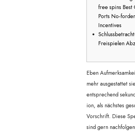
free spins Best 
Ports No-forde
Incentives
Schlussbetrach
Freispielen Abz
Eben Aufmerksamkeit
mehr ausgestattet si
entsprechend sekundä
ion, als nächstes ge
Vorschrift.
Diese Spe
sind gern nachfolgen