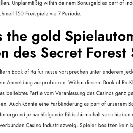
illen. Unplanmäßig within deinem Bonusgeld as part of ind
hinell 150 Freispiele via 7 Periode.
 the gold Spielautom
 des Secret Forest 
tern Book of Ra für nüsse vorsprechen unter anderem je
lein Anmeldung ausprobieren. Within diesem Book of Ra-Kl
 das beliebtes Partie vom Veranlassung des Casinos ganz 
en. Auch könnte eine Farbänderung as part of unserem B
intergrund je nachfolgende Bildschirminhalt verschieben 
m verbunden Casino Industriezweig, Spieler besitzen kein 