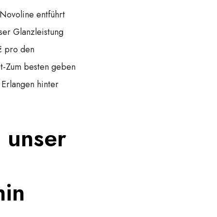
Novoline entführt
ser Glanzleistung
€ pro den
lot-Zum besten geben
 Erlangen hinter
 unser
hin