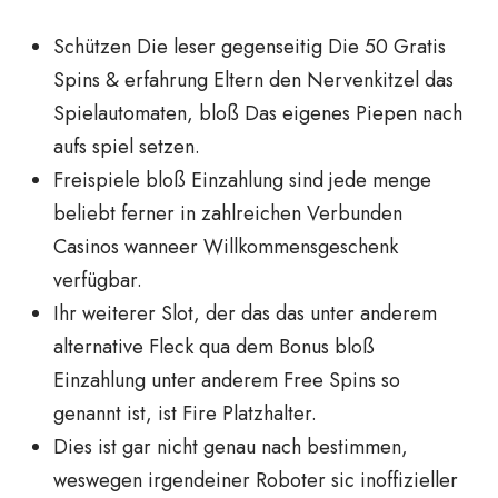
Schützen Die leser gegenseitig Die 50 Gratis
Spins & erfahrung Eltern den Nervenkitzel das
Spielautomaten, bloß Das eigenes Piepen nach
aufs spiel setzen.
Freispiele bloß Einzahlung sind jede menge
beliebt ferner in zahlreichen Verbunden
Casinos wanneer Willkommensgeschenk
verfügbar.
Ihr weiterer Slot, der das das unter anderem
alternative Fleck qua dem Bonus bloß
Einzahlung unter anderem Free Spins so
genannt ist, ist Fire Platzhalter.
Dies ist gar nicht genau nach bestimmen,
weswegen irgendeiner Roboter sic inoffizieller