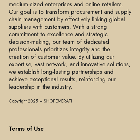
medium-sized enterprises and online retailers.
Our goal is to transform procurement and supply
chain management by effectively linking global
suppliers with customers. With a strong
commitment to excellence and strategic
decision-making, our team of dedicated
professionals prioritizes integrity and the
creation of customer value. By utilizing our
expertise, vast network, and innovative solutions,
we establish long-lasting partnerships and
achieve exceptional results, reinforcing our
leadership in the industry.
Copyright 2025 – SHOPEMERATI
Terms of Use