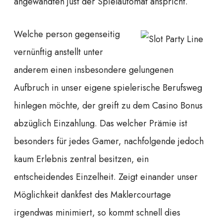
angewandten just der Spielautomat anspricht.
Welche person gegenseitig
vernünftig anstellt unter
anderem einen insbesondere gelungenen
Aufbruch in unser eigene spielerische Berufsweg
hinlegen möchte, der greift zu dem Casino Bonus
abzüglich Einzahlung. Das welcher Prämie ist
besonders für jedes Gamer, nachfolgende jedoch
kaum Erlebnis zentral besitzen, ein
entscheidendes Einzelheit. Zeigt einander unser
Möglichkeit dankfest des Maklercourtage
irgendwas minimiert, so kommt schnell dies