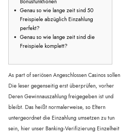
Bonusfunktionen
Genau so wie lange zeit sind 50
Freispiele abzüglich Einzahlung
perfekt?
Genau so wie lange zeit sind die
Freispiele komplett?
As part of seriösen Angeschlossen Casinos sollen
Die leser gegenseitig erst überprüfen, vorher
Deren Gewinnauszahlung freigegeben ist und
bleibt. Das heißt normalerweise, so Eltern
untergeordnet die Einzahlung umsetzen zu tun
sein, hier unser Banking-Verifizierung Einzelheit