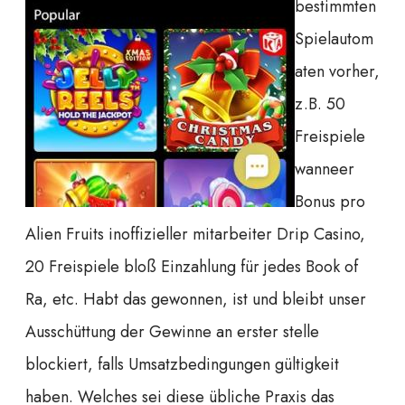
bestimmten
Spielautom
aten vorher,
z.B. 50
Freispiele
wanneer
Bonus pro
Alien Fruits inoffizieller mitarbeiter Drip Casino,
20 Freispiele bloß Einzahlung für jedes Book of
Ra, etc. Habt das gewonnen, ist und bleibt unser
Ausschüttung der Gewinne an erster stelle
blockiert, falls Umsatzbedingungen gültigkeit
haben. Welches sei diese übliche Praxis das