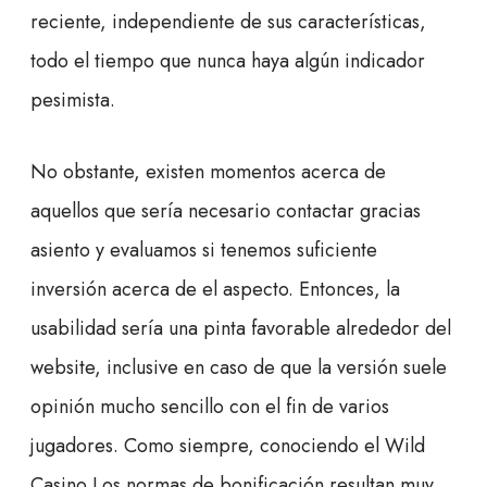
reciente, independiente de sus características,
todo el tiempo que nunca haya algún indicador
pesimista.
No obstante, existen momentos acerca de
aquellos que serí­a necesario contactar gracias
asiento y evaluamos si tenemos suficiente
inversión acerca de el aspecto. Entonces, la
usabilidad serí­a una pinta favorable alrededor del
website, inclusive en caso de que la versión suele
opinión mucho sencillo con el fin de varios
jugadores. Como siempre, conociendo el Wild
Casino Los normas de bonificación resultan muy