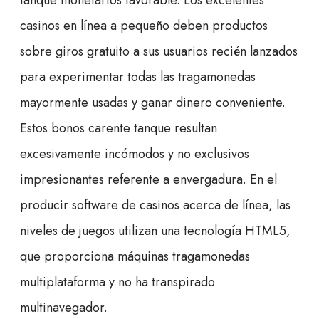
casinos en línea a pequeño deben productos
sobre giros gratuito a sus usuarios recién lanzados
para experimentar todas las tragamonedas
mayormente usadas y ganar dinero conveniente.
Estos bonos carente tanque resultan
excesivamente incómodos y no exclusivos
impresionantes referente a envergadura. En el
producir software de casinos acerca de línea, las
niveles de juegos utilizan una tecnología HTML5,
que proporciona máquinas tragamonedas
multiplataforma y no ha transpirado
multinavegador.