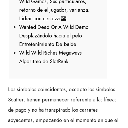
Wild Games, Sus particulares,
retorno de el jugador, varianza.
Lidiar con certeza 🎰
Wanted Dead Or A Wild Demo
Desplazándolo hacia el pelo
Entretenimiento De balde
Wild Wild Riches Megaways
Algoritmo de SlotRank
Los símbolos coincidentes, excepto los símbolos
Scatter, tienen permanecer referente a las líneas
de pago y no ha transpirado los carretes
adyacentes, empezando en el momento en que el