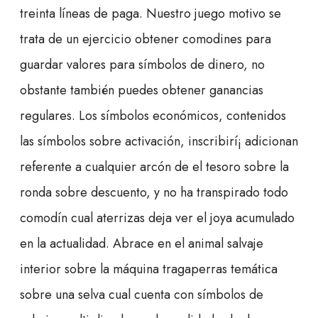
treinta líneas de paga. Nuestro juego motivo se
trata de un ejercicio obtener comodines para
guardar valores para símbolos de dinero, no
obstante también puedes obtener ganancias
regulares. Los símbolos económicos, contenidos
las símbolos sobre activación, inscribirí¡ adicionan
referente a cualquier arcón de el tesoro sobre la
ronda sobre descuento, y no ha transpirado todo
comodín cual aterrizas deja ver el joya acumulado
en la actualidad. Abrace en el animal salvaje
interior sobre la máquina tragaperras temática
sobre una selva cual cuenta con símbolos de