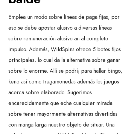
Emplea un modo sobre líneas de paga fijas, por
eso se debe apostar alusivo a diversas líneas
sobre remuneración alusivo an al completo
impulso. Además, WildSpins ofrece 5 botes fijos
principales, lo cual da la alternativa sobre ganar
sobre lo enorme. Allí se podrí¡ para hallar bingo,
keno así­ como tragamonedas además los juegos
acerca sobre elaborado. Sugerimos
encarecidamente que eche cualquier mirada
sobre tener mayormente alternativas divertidas
con manga larga nuestro objeto de situar. Una