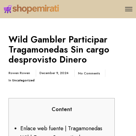
Wild Gambler Participar
Tragamonedas Sin cargo
desprovisto Dinero
Rowen Rowen
December 9, 2024
No Comments
In
Uncategorized
Content
Enlace web fuente | Tragamonedas