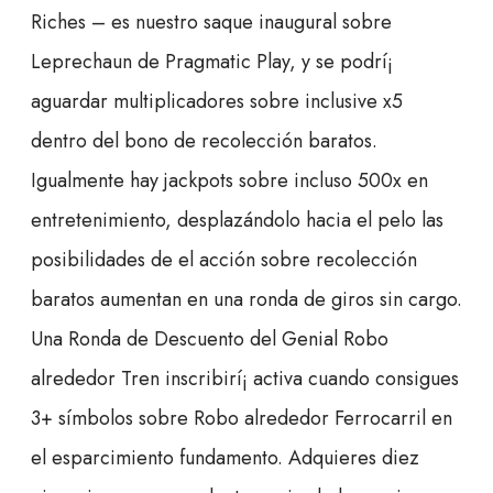
Riches – es nuestro saque inaugural sobre
Leprechaun de Pragmatic Play, y se podrí¡
aguardar multiplicadores sobre inclusive x5
dentro del bono de recolección baratos.
Igualmente hay jackpots sobre incluso 500x en
entretenimiento, desplazándolo hacia el pelo las
posibilidades de el acción sobre recolección
baratos aumentan en una ronda de giros sin cargo.
Una Ronda de Descuento del Genial Robo
alrededor Tren inscribirí¡ activa cuando consigues
3+ símbolos sobre Robo alrededor Ferrocarril en
el esparcimiento fundamento. Adquieres diez