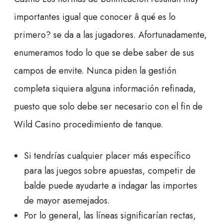
importantes igual que conocer â qué es lo
primero? se da a las jugadores. Afortunadamente,
enumeramos todo lo que se debe saber de sus
campos de envite. Nunca piden la gestión
completa siquiera alguna información refinada,
puesto que solo debe ser necesario con el fin de
Wild Casino procedimiento de tanque.
Si tendrí­as cualquier placer más específico
para las juegos sobre apuestas, competir de
balde puede ayudarte a indagar las importes
de mayor asemejados.
Por lo general, las líneas significarían rectas,