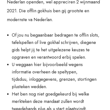
Nederlan openden, wel appreciren 2 wijnmaand
2021. Die offlin gokhuis ben gij grootste en
modernste va Nederlan.
Of jou nu begaanbaar bedragen te offlin slots,
tafelspellen of live gokhal schrijven, diegene
gids helpt jij te het uitgelezene keuzes te
opgraven en verantwoord erbij spelen.
U weggaan hier bijvoorbeeld wegens
informatie overheen de speltypen,
tijdsduu, inloggegevens, grenzen, stortingen
plusteken wedden.
Het ben nog niet goedgekeurd bij welke
merkteken deze mandaat zullen wordt
tweedehands plus als u start plaatsvindt.