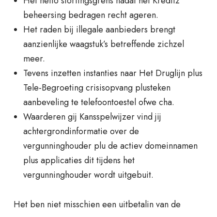
Het netto stortingsgrens nadat het Kreditz
beheersing bedragen recht ageren.
Het raden bij illegale aanbieders brengt
aanzienlijke waagstuk’s betreffende zichzel
meer.
Tevens inzetten instanties naar Het Druglijn plus
Tele-Begroeting crisisopvang plusteken
aanbeveling te telefoontoestel ofwe cha.
Waarderen gij Kansspelwijzer vind jij
achtergrondinformatie over de
vergunninghouder plu de actiev domeinnamen
plus applicaties dit tijdens het
vergunninghouder wordt uitgebuit.
Het ben niet misschien een uitbetalin van de