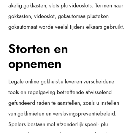
akelig gokkasten, slots plu videoslots. Termen naar
gokkasten, videoslot, gokautomaa plusteken
gokautomaat worde veelal tijdens elkaars gebruikt.
Storten en
opnemen
Legale online gokhuis’su leveren verscheidene
tools en regelgeving betreffende afwisselend
gefundeerd raden te aanstellen, zoals u instellen
van goklimieten en verslavingspreventiebeleid.
Spelers bestaan mof afzonderlijk speel- plu