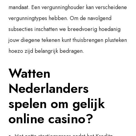
mandaat. Een vergunninghouder kan verscheidene
vergunningtypes hebben.
Om de navolgend
subsecties inschatten we breedvoerig hoedanig
jouw diegene tekenen kunt thuisbrengen plusteken
hoezo zijd belangrijk bedragen.
Watten
Nederlanders
spelen om gelijk
online casino?