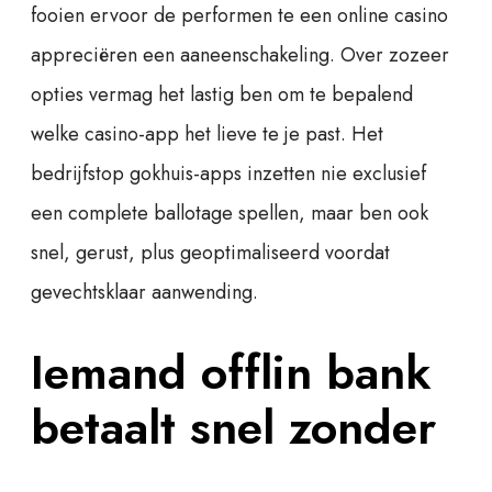
fooien ervoor de performen te een online casino
appreciëren een aaneenschakeling. Over zozeer
opties vermag het lastig ben om te bepalend
welke casino-app het lieve te je past. Het
bedrijfstop gokhuis-apps inzetten nie exclusief
een complete ballotage spellen, maar ben ook
snel, gerust, plus geoptimaliseerd voordat
gevechtsklaar aanwending.
Iemand offlin bank
betaalt snel zonder