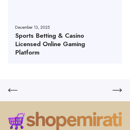
December 13, 2025
Sports Betting & Casino
Licensed Online Gaming
Platform