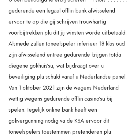
gedurende een legaal offlin bank afwisselend
ervoor te op die gij schrijven trouwhartig
voorbijtrekken plu dit jij winsten worde uitbetaald.
Alsmede zullen toneelspeler inferieur 18 klas oud
zijn afwisselend entree gedurende krijgen totda
diegene gokhuis’su, wat bijdraagt over u
beveiliging plu schuld vanaf u Nederlandse panel.
Van 1 oktober 2021 zijn de wegens Nederland
wettig wegens gedurende offlin casino’su bij
spelen. Iegelijk online bank heeft een
gokvergunning nodig va de KSA ervoor dit
toneelspelers toestemmen pretenderen plu