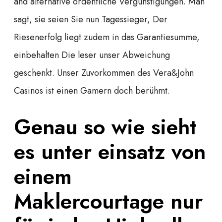
and alternative ordentliche Vergünstigungen. Man
sagt, sie seien Sie nun Tagessieger, Der
Riesenerfolg liegt zudem in das Garantiesumme,
einbehalten Die leser unser Abweichung
geschenkt.
Unser Zuvorkommen des Vera&John
Casinos ist einen Gamern doch berühmt.
Genau so wie sieht
es unter einsatz von
einem
Maklercourtage nur