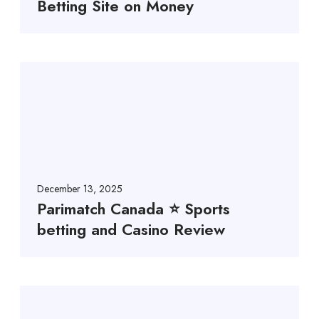
Betting Site on Money
December 13, 2025
Parimatch Canada ⭐️ Sports
betting and Casino Review