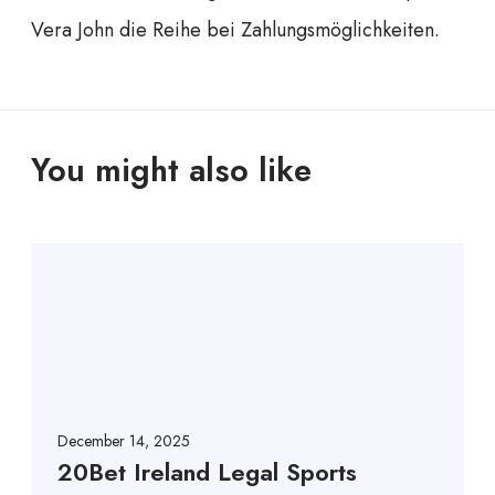
Vera John die Reihe bei Zahlungsmöglichkeiten.
You might also like
December 14, 2025
20Bet Ireland Legal Sports