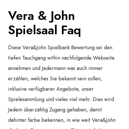
Vera & John
Spielsaal Faq
Diese Vera&John Spielbank Bewertung sei den
tiefen Tauchgang within nachfolgende Webseite
annehmen und Jedermann was auch immer
erzählen, welches Sie bekannt sein sollen,
inklusive verfügbarer Angebote, unser
Spielesammlung und vieles viel mehr. Dies wird
Jedem überzählig Zugang gehaben, damit
dahinter farbe bekennen, in wie weit Vera&John