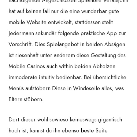
nachfolgende Angeschlossen Spielhölle Vera&John
hat auf keinen fall nur die eine wunderbar gute
mobile Website entwickelt, stattdessen stellt
Jedermann sekundär folgende praktische App zur
Vorschrift. Dies Spielangebot in beiden Absägen
ist riesenhaft unter anderem diese Gestaltung des
Mobile Casinos auch within beiden Abholzen
immoderate intuitiv bedienbar. Bei übersichtliche
Menüs aufstöbern Diese in Windeseile alles, was
Eltern stöbern.
Dort dieser wohl sowieso keineswegs gigantisch
hoch ist, kannst du ihn ebenso
beste Seite