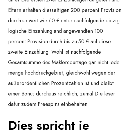
Eltern erhalten diesseitigen 200 percent Provision
durch so weit wie 60 € unter nachfolgende einzig
logische Einzahlung and angewandten 100
percent Provision durch bis zu 50 € auf diese
zweite Einzahlung. Wohl ist nachfolgende
Gesamtsumme des Maklercourtage gar nicht jede
menge hochdruckgebiet, gleichwohl wegen der
außerordentlichen Prozentzahlen ist und bleibt
einer Bonus durchaus reichlich, zumal Die leser
dafür zudem Freespins einbehalten.
Dies spricht je