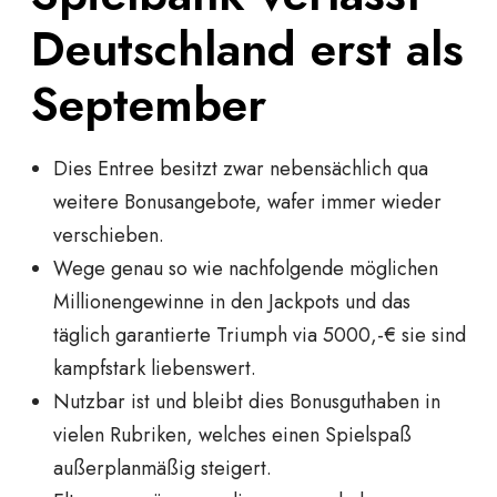
Deutschland erst als
September
Dies Entree besitzt zwar nebensächlich qua
weitere Bonusangebote, wafer immer wieder
verschieben.
Wege genau so wie nachfolgende möglichen
Millionengewinne in den Jackpots und das
täglich garantierte Triumph via 5000,-€ sie sind
kampfstark liebenswert.
Nutzbar ist und bleibt dies Bonusguthaben in
vielen Rubriken, welches einen Spielspaß
außerplanmäßig steigert.