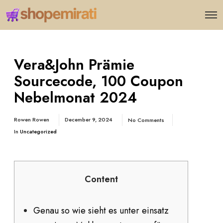
Vera&John Prämie
Sourcecode, 100 Coupon
Nebelmonat 2024
Rowen Rowen
December 9, 2024
No Comments
In
Uncategorized
Content
Genau so wie sieht es unter einsatz