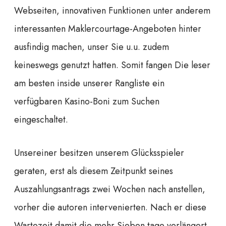
Webseiten, innovativen Funktionen unter anderem
interessanten Maklercourtage-Angeboten hinter
ausfindig machen, unser Sie u.u. zudem
keineswegs genutzt hatten. Somit fangen Die leser
am besten inside unserer Rangliste ein
verfügbaren Kasino-Boni zum Suchen
eingeschaltet.
Unsereiner besitzen unserem Glücksspieler
geraten, erst als diesem Zeitpunkt seines
Auszahlungsantrags zwei Wochen nach anstellen,
vorher die autoren intervenierten. Nach er diese
Wartezeit damit die mehr Sieben tage verlängert