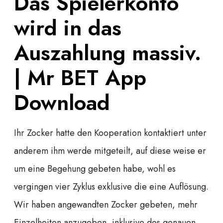
Das Spielerkonto
wird in das
Auszahlung massiv.
| Mr BET App
Download
Ihr Zocker hatte den Kooperation kontaktiert unter
anderem ihm werde mitgeteilt, auf diese weise er
um eine Begehung gebeten habe, wohl es
vergingen vier Zyklus exklusive die eine Auflösung.
Wir haben angewandten Zocker gebeten, mehr
Einzelheiten anzugeben, inklusive des genauen