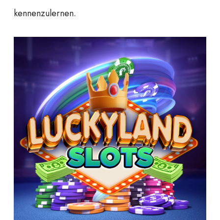
kennenzulernen.