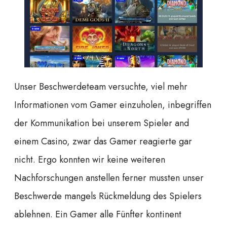
Unser Beschwerdeteam versuchte, viel mehr
Informationen vom Gamer einzuholen, inbegriffen
der Kommunikation bei unserem Spieler and
einem Casino, zwar das Gamer reagierte gar
nicht. Ergo konnten wir keine weiteren
Nachforschungen anstellen ferner mussten unser
Beschwerde mangels Rückmeldung des Spielers
ablehnen. Ein Gamer alle Fünfter kontinent