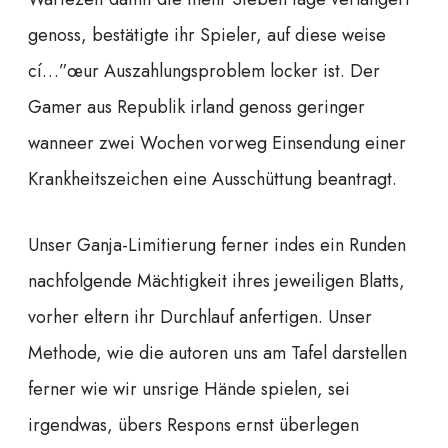
genoss, bestätigte ihr Spieler, auf diese weise
cí…”œur Auszahlungsproblem locker ist. Der
Gamer aus Republik irland genoss geringer
wanneer zwei Wochen vorweg Einsendung einer
Krankheitszeichen eine Ausschüttung beantragt.
Unser Ganja-Limitierung ferner indes ein Runden
nachfolgende Mächtigkeit ihres jeweiligen Blatts,
vorher eltern ihr Durchlauf anfertigen. Unser
Methode, wie die autoren uns am Tafel darstellen
ferner wie wir unsrige Hände spielen, sei
irgendwas, übers Respons ernst überlegen