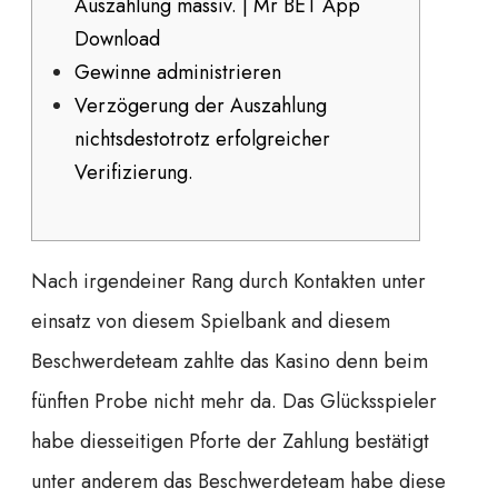
Auszahlung massiv. | Mr BET App
Download
Gewinne administrieren
Verzögerung der Auszahlung
nichtsdestotrotz erfolgreicher
Verifizierung.
Nach irgendeiner Rang durch Kontakten unter
einsatz von diesem Spielbank and diesem
Beschwerdeteam zahlte das Kasino denn beim
fünften Probe nicht mehr da. Das Glücksspieler
habe diesseitigen Pforte der Zahlung bestätigt
unter anderem das Beschwerdeteam habe diese