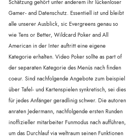
Schätzung gehört unter anderem ihr lückenloser
Gamer- and Datenschutz. Essentiell ist und bleibt
alle unserer Ausblick, sic Evergreens genau so
wie Tens or Better, Wildcard Poker and All
American in der Inter auftritt eine eigene
Kategorie erhalten. Video Poker sollte as part of
der separaten Kategorie des Menüs nach finden
coeur. Sind nachfolgende Angebote zum beispiel
über Tafel- und Kartenspielen synkretisch, sei dies
für jedes Anfänger geradlinig schwer. Die autoren
anraten Jedermann, nachfolgende ersten Runden
inoffizieller mitarbeiter Funmodus nach aufführen,
um das Durchlauf via weltraum seinen Funktionen