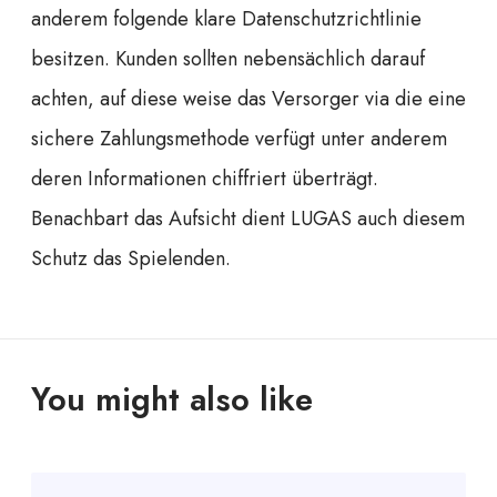
anderem folgende klare Datenschutzrichtlinie
besitzen. Kunden sollten nebensächlich darauf
achten, auf diese weise das Versorger via die eine
sichere Zahlungsmethode verfügt unter anderem
deren Informationen chiffriert überträgt.
Benachbart das Aufsicht dient LUGAS auch diesem
Schutz das Spielenden.
You might also like