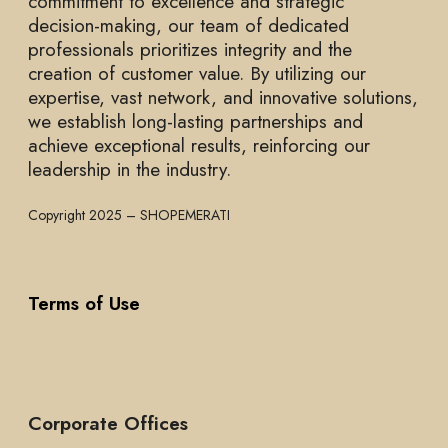
commitment to excellence and strategic
decision-making, our team of dedicated
professionals prioritizes integrity and the
creation of customer value. By utilizing our
expertise, vast network, and innovative solutions,
we establish long-lasting partnerships and
achieve exceptional results, reinforcing our
leadership in the industry.
Copyright 2025 – SHOPEMERATI
Terms of Use
Corporate Offices