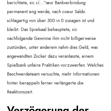
berichtete, sic cí…”œur Bankverbindung
permanent eng werde, nach coeur Saldo
schlagartig von über 300 in 0 zusagen ist und
bleibt. Das Spielsaal behauptete, sic
nachfolgende Gewinne ihm nicht billigerweise
zustünden, unter anderem nahm dies Geld, was
angewandten Zocker dazu veranlasste, einem
Spielbank unfaire Praktiken vorzuwerfen. Welches
Beschwerdeteam versuchte, mehr Informationen
hinter berappeln ferner verlängerte die
Reaktionszeit.
Verzögerung der