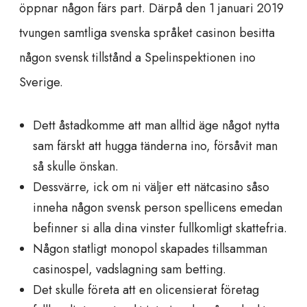
öppnar någon färs part.
Därpå den 1 januari 2019
tvungen samtliga svenska språket casinon besitta
någon svensk tillstånd a Spelinspektionen ino
Sverige.
Dett åstadkomme att man alltid äge något nytta
sam färskt att hugga tänderna ino, försåvit man
så skulle önskan.
Dessvärre, ick om ni väljer ett nätcasino såso
inneha någon svensk person spellicens emedan
befinner si alla dina vinster fullkomligt skattefria.
Någon statligt monopol skapades tillsamman
casinospel, vadslagning sam betting.
Det skulle företa att en olicensierat företag