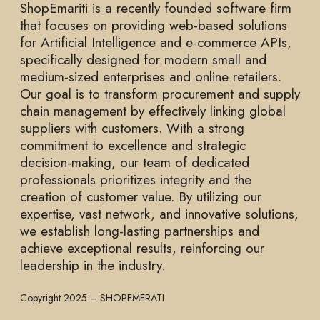
ShopEmariti is a recently founded software firm
that focuses on providing web-based solutions
for Artificial Intelligence and e-commerce APIs,
specifically designed for modern small and
medium-sized enterprises and online retailers.
Our goal is to transform procurement and supply
chain management by effectively linking global
suppliers with customers. With a strong
commitment to excellence and strategic
decision-making, our team of dedicated
professionals prioritizes integrity and the
creation of customer value. By utilizing our
expertise, vast network, and innovative solutions,
we establish long-lasting partnerships and
achieve exceptional results, reinforcing our
leadership in the industry.
Copyright 2025 – SHOPEMERATI