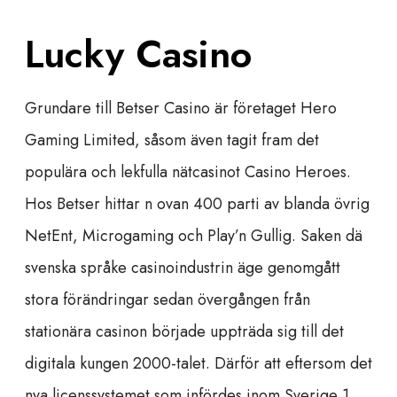
Lucky Casino
Grundare till Betser Casino är företaget Hero
Gaming Limited, såsom även tagit fram det
populära och lekfulla nätcasinot Casino Heroes.
Hos Betser hittar n ovan 400 parti av blanda övrig
NetEnt, Microgaming och Play’n Gullig. Saken dä
svenska språke casinoindustrin äge genomgått
stora förändringar sedan övergången från
stationära casinon började uppträda sig till det
digitala kungen 2000-talet. Därför att eftersom det
nya licenssystemet som infördes inom Sverige 1