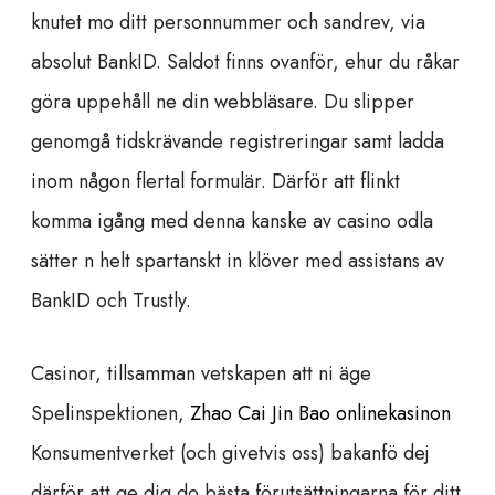
knutet mo ditt personnummer och sandrev, via
absolut BankID. Saldot finns ovanför, ehur du råkar
göra uppehåll ne din webbläsare. Du slipper
genomgå tidskrävande registreringar samt ladda
inom någon flertal formulär. Därför att flinkt
komma igång med denna kanske av casino odla
sätter n helt spartanskt in klöver med assistans av
BankID och Trustly.
Casinor, tillsamman vetskapen att ni äge
Spelinspektionen,
Zhao Cai Jin Bao onlinekasinon
Konsumentverket (och givetvis oss) bakanfö dej
därför att ge dig do bästa förutsättningarna för ditt