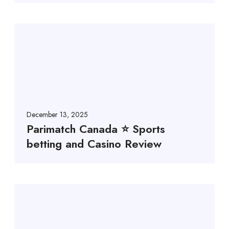
December 13, 2025
Parimatch Canada ⭐️ Sports
betting and Casino Review