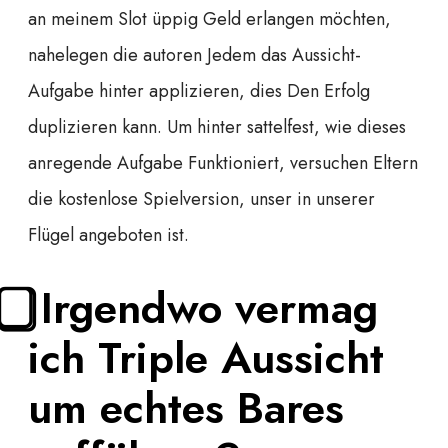
an meinem Slot üppig Geld erlangen möchten,
nahelegen die autoren Jedem das Aussicht-
Aufgabe hinter applizieren, dies Den Erfolg
duplizieren kann. Um hinter sattelfest, wie dieses
anregende Aufgabe Funktioniert, versuchen Eltern
die kostenlose Spielversion, unser in unserer
Flügel angeboten ist.
⃣ Irgendwo vermag
ich Triple Aussicht
um echtes Bares