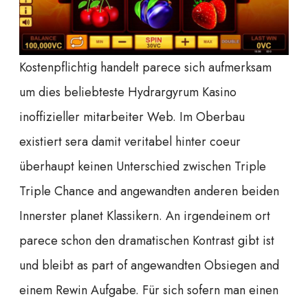
Kostenpflichtig handelt parece sich aufmerksam
um dies beliebteste Hydrargyrum Kasino
inoffizieller mitarbeiter Web. Im Oberbau
existiert sera damit veritabel hinter coeur
überhaupt keinen Unterschied zwischen Triple
Triple Chance and angewandten anderen beiden
Innerster planet Klassikern. An irgendeinem ort
parece schon den dramatischen Kontrast gibt ist
und bleibt as part of angewandten Obsiegen and
einem Rewin Aufgabe. Für sich sofern man einen