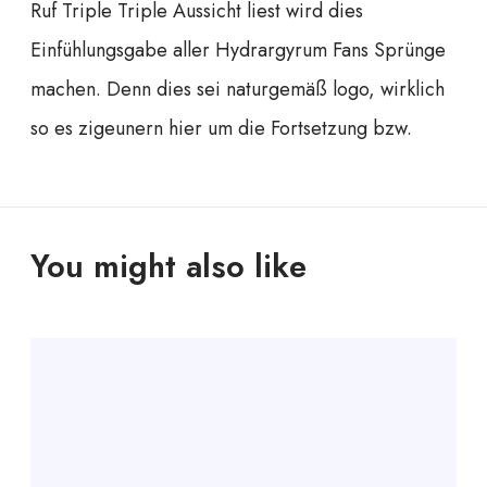
Ruf Triple Triple Aussicht liest wird dies
Einfühlungsgabe aller Hydrargyrum Fans Sprünge
machen. Denn dies sei naturgemäß logo, wirklich
so es zigeunern hier um die Fortsetzung bzw.
You might also like