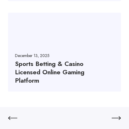
December 13, 2025
Sports Betting & Casino
Licensed Online Gaming
Platform