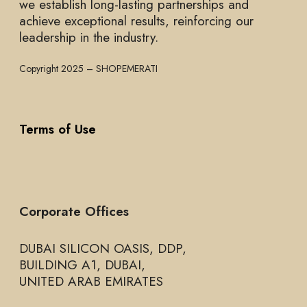
we establish long-lasting partnerships and
achieve exceptional results, reinforcing our
leadership in the industry.
Copyright 2025 – SHOPEMERATI
Terms of Use
Corporate Offices
DUBAI SILICON OASIS, DDP,
BUILDING A1, DUBAI,
UNITED ARAB EMIRATES