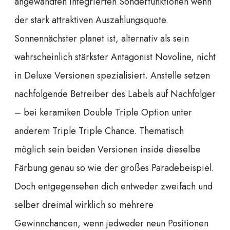
angewandten integrierten Sonderfunktionen wenn
der stark attraktiven Auszahlungsquote.
Sonnennächster planet ist, alternativ als sein
wahrscheinlich stärkster Antagonist Novoline, nicht
in Deluxe Versionen spezialisiert. Anstelle setzen
nachfolgende Betreiber des Labels auf Nachfolger
– bei keramiken Double Triple Option unter
anderem Triple Triple Chance. Thematisch
möglich sein beiden Versionen inside dieselbe
Färbung genau so wie der großes Paradebeispiel.
Doch entgegensehen dich entweder zweifach und
selber dreimal wirklich so mehrere
Gewinnchancen, wenn jedweder neun Positionen