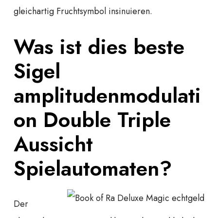
gleichartig Fruchtsymbol insinuieren.
Was ist dies beste
Sigel
amplitudenmodulati
on Double Triple
Aussicht
Spielautomaten?
Der