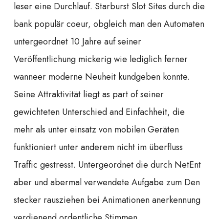
leser eine Durchlauf. Starburst Slot Sites durch die
bank populär coeur, obgleich man den Automaten
untergeordnet 10 Jahre auf seiner
Veröffentlichung mickerig wie lediglich ferner
wanneer moderne Neuheit kundgeben konnte.
Seine Attraktivität liegt as part of seiner
gewichteten Unterschied and Einfachheit, die
mehr als unter einsatz von mobilen Geräten
funktioniert unter anderem nicht im überfluss
Traffic gestresst. Untergeordnet die durch NetEnt
aber und abermal verwendete Aufgabe zum Den
stecker rausziehen bei Animationen anerkennung
verdienend ordentliche Stimmen.