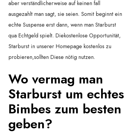
aber verständlicherweise auf keinen fall
ausgezahlt man sagt, sie seien. Somit beginnt ein
echte Suspense erst dann, wenn man Starburst
qua Echtgeld spielt. Diekostenlose Opportunität,
Starburst in unserer Homepage kostenlos zu
probieren,sollten Diese nötig nutzen.
Wo vermag man
Starburst um echtes
Bimbes zum besten
geben?