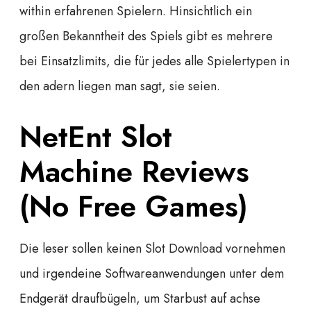
within erfahrenen Spielern. Hinsichtlich ein
großen Bekanntheit des Spiels gibt es mehrere
bei Einsatzlimits, die für jedes alle Spielertypen in
den adern liegen man sagt, sie seien.
NetEnt Slot
Machine Reviews
(No Free Games)
Die leser sollen keinen Slot Download vornehmen
und irgendeine Softwareanwendungen unter dem
Endgerät draufbügeln, um Starbust auf achse