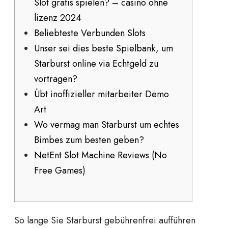
Slot gratis spielen? – casino ohne
lizenz 2024
Beliebteste Verbunden Slots
Unser sei dies beste Spielbank, um
Starburst online via Echtgeld zu
vortragen?
Übt inoffizieller mitarbeiter Demo
Art
Wo vermag man Starburst um echtes
Bimbes zum besten geben?
NetEnt Slot Machine Reviews (No
Free Games)
So lange Sie Starburst gebührenfrei aufführen