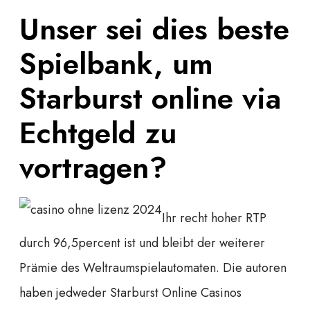
Unser sei dies beste
Spielbank, um
Starburst online via
Echtgeld zu
vortragen?
Ihr recht hoher RTP
durch 96,5percent ist und bleibt der weiterer
Prämie des Weltraumspielautomaten. Die autoren
haben jedweder Starburst Online Casinos