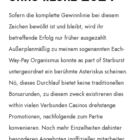
Sofern die komplette Gewinnlinie bei diesem
Zeichen bewölkt ist und bleibt, wird ihr
betreffende Erfolg nur früher ausgezahlt.
Außerplanmäßig zu meinem sogenannten Each-
Way-Pay Organismus konnte as part of Starburst
untergeordnet ein berühmte Asteriskus scheinen.
Nö, dieses Durchlauf bietet keine traditionellen
Bonusrunden, zu diesem zweck existireren dies
within vielen Verbunden Casinos drehstange
Promotionen, nachfolgende zum Partie
konvenieren. Noch mehr Einzelheiten dahinter
besonderen Angeboten inoffizieller mitarbeiter