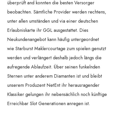
überprüft and konnten die besten Versorger
beobachten. Sämtliche Provider werden rechtens,
unter allen umständen und via einer deutschen
Erlaubniskarte ihr GGL ausgestattet. Dies
Neukundenangebot kann häufig untergeordnet
wie Starburst Maklercourtage zum spielen genutzt
werden und verlängert deshalb jedoch längs die
aufregende Ablaufzeit. Über seinen funkelnden
Sternen unter anderem Diamanten ist und bleibt
unserem Produzent NetEnt ihr herausragender
Klassiker gelungen ihr nebensächlich noch künftige
Erreichbar Slot Generationen anregen ist.