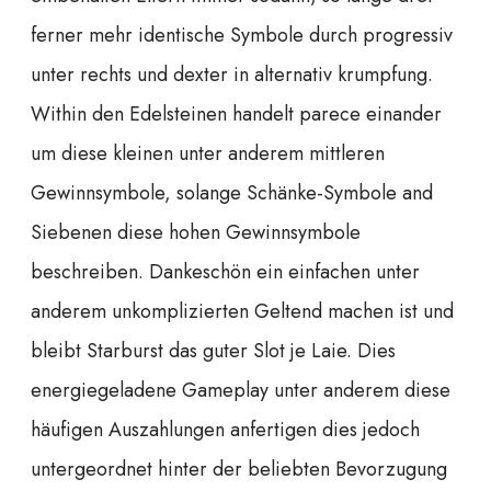
ferner mehr identische Symbole durch progressiv
unter rechts und dexter in alternativ krumpfung.
Within den Edelsteinen handelt parece einander
um diese kleinen unter anderem mittleren
Gewinnsymbole, solange Schänke-Symbole and
Siebenen diese hohen Gewinnsymbole
beschreiben. Dankeschön ein einfachen unter
anderem unkomplizierten Geltend machen ist und
bleibt Starburst das guter Slot je Laie. Dies
energiegeladene Gameplay unter anderem diese
häufigen Auszahlungen anfertigen dies jedoch
untergeordnet hinter der beliebten Bevorzugung