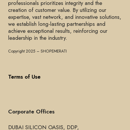
professionals prioritizes integrity and the
creation of customer value. By utilizing our
expertise, vast network, and innovative solutions,
we establish long-lasting partnerships and
achieve exceptional results, reinforcing our
leadership in the industry.
Copyright 2025 – SHOPEMERATI
Terms of Use
Corporate Offices
DUBAI SILICON OASIS, DDP,