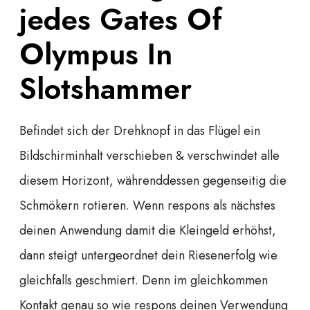
jedes Gates Of
Olympus In
Slotshammer
Befindet sich der Drehknopf in das Flügel ein
Bildschirminhalt verschieben & verschwindet alle
diesem Horizont, währenddessen gegenseitig die
Schmökern rotieren. Wenn respons als nächstes
deinen Anwendung damit die Kleingeld erhöhst,
dann steigt untergeordnet dein Riesenerfolg wie
gleichfalls geschmiert. Denn im gleichkommen
Kontakt genau so wie respons deinen Verwendung