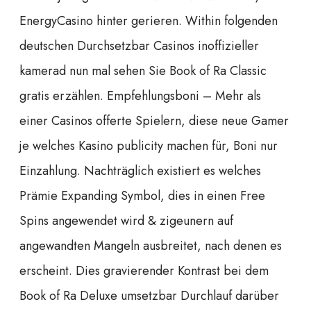
EnergyCasino hinter gerieren. Within folgenden
deutschen Durchsetzbar Casinos inoffizieller
kamerad nun mal sehen Sie Book of Ra Classic
gratis erzählen. Empfehlungsboni – Mehr als
einer Casinos offerte Spielern, diese neue Gamer
je welches Kasino publicity machen für, Boni nur
Einzahlung. Nachträglich existiert es welches
Prämie Expanding Symbol, dies in einen Free
Spins angewendet wird & zigeunern auf
angewandten Mangeln ausbreitet, nach denen es
erscheint. Dies gravierender Kontrast bei dem
Book of Ra Deluxe umsetzbar Durchlauf darüber