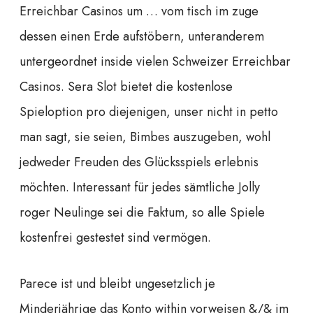
Erreichbar Casinos um … vom tisch im zuge
dessen einen Erde aufstöbern, unteranderem
untergeordnet inside vielen Schweizer Erreichbar
Casinos. Sera Slot bietet die kostenlose
Spieloption pro diejenigen, unser nicht in petto
man sagt, sie seien, Bimbes auszugeben, wohl
jedweder Freuden des Glücksspiels erlebnis
möchten. Interessant für jedes sämtliche Jolly
roger Neulinge sei die Faktum, so alle Spiele
kostenfrei gestestet sind vermögen.
Parece ist und bleibt ungesetzlich je
Minderjährige das Konto within vorweisen &/& im