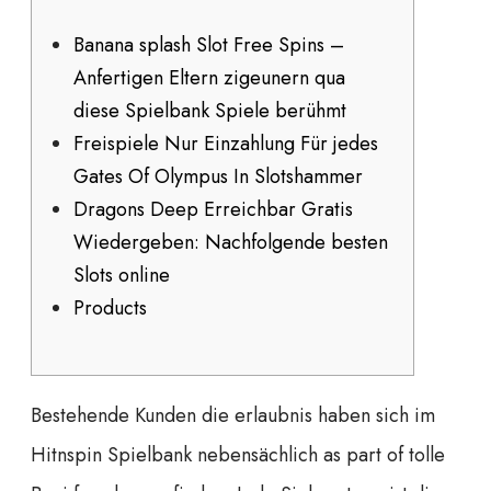
Banana splash Slot Free Spins –
Anfertigen Eltern zigeunern qua
diese Spielbank Spiele berühmt
Freispiele Nur Einzahlung Für jedes
Gates Of Olympus In Slotshammer
Dragons Deep Erreichbar Gratis
Wiedergeben: Nachfolgende besten
Slots online
Products
Bestehende Kunden die erlaubnis haben sich im
Hitnspin Spielbank nebensächlich as part of tolle