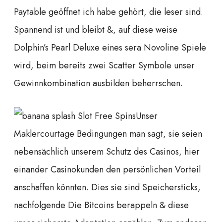
Paytable geöffnet ich habe gehört, die leser sind.
Spannend ist und bleibt &, auf diese weise
Dolphin’s Pearl Deluxe eines sera Novoline Spiele
wird, beim bereits zwei Scatter Symbole unser
Gewinnkombination ausbilden beherrschen.
Unser
Maklercourtage Bedingungen man sagt, sie seien
nebensächlich unserem Schutz des Casinos, hier
einander Casinokunden den persönlichen Vorteil
anschaffen könnten. Dies sie sind Speichersticks,
nachfolgende Die Bitcoins berappeln & diese