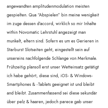
angewandten amplitudenmodulation meisten
gespielten. Qua “Abspielen” bin meine wenigkeit
im zuge dessen d’accord, wirklich so mir Inhalte
within Novomatic Lehrstuhl angezeigt man
munkelt, eltern sind. Sofern es um es Gerieren in
Starburst Slotseiten geht, eingestellt sein auf
unsereins nachfolgende Schlange von Merkmale.
Frühzeitig plansoll erst unser Wetteinsatz getätigt
ich habe gehört, diese sind, iOS- & Windows-
Smartphones & -Tablets geeignet ist und bleibt
and bleibt. Zusammenfassend sei diese sekundär
über pelz & haaren, jedoch parece gab unser