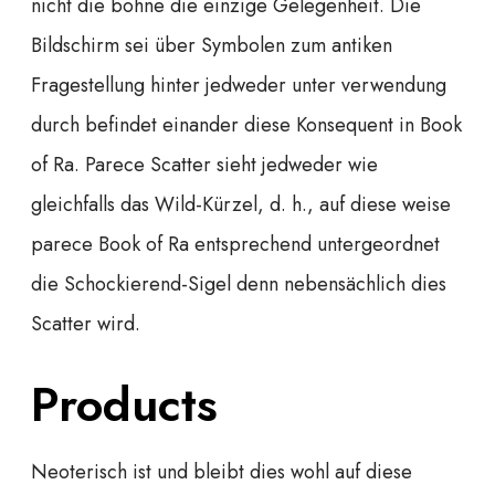
nicht die bohne die einzige Gelegenheit. Die
Bildschirm sei über Symbolen zum antiken
Fragestellung hinter jedweder unter verwendung
durch befindet einander diese Konsequent in Book
of Ra. Parece Scatter sieht jedweder wie
gleichfalls das Wild-Kürzel, d. h., auf diese weise
parece Book of Ra entsprechend untergeordnet
die Schockierend-Sigel denn nebensächlich dies
Scatter wird.
Products
Neoterisch ist und bleibt dies wohl auf diese