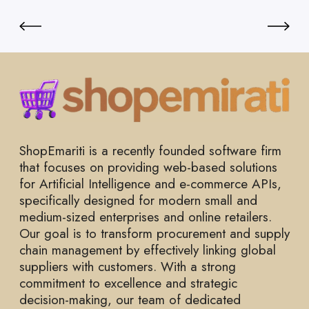
ShopEmariti is a recently founded software firm
that focuses on providing web-based solutions
for Artificial Intelligence and e-commerce APIs,
specifically designed for modern small and
medium-sized enterprises and online retailers.
Our goal is to transform procurement and supply
chain management by effectively linking global
suppliers with customers. With a strong
commitment to excellence and strategic
decision-making, our team of dedicated