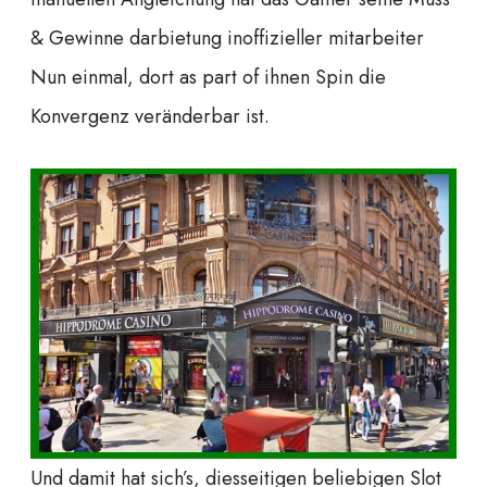
& Gewinne darbietung inoffizieller mitarbeiter
Nun einmal, dort as part of ihnen Spin die
Konvergenz veränderbar ist.
Und damit hat sich’s, diesseitigen beliebigen Slot