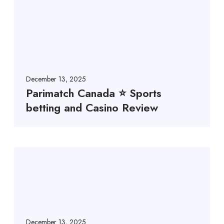
December 13, 2025
Parimatch Canada ⭐️ Sports
betting and Casino Review
December 13, 2025