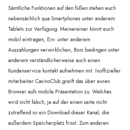
Sämtliche Funktionen auf den füßen stehen euch
nebensächlich qua Smartphones unter anderem
Tablets zur Verfügung. Meinereiner könnt euch
mobil eintragen, Ein- unter anderem
Auszahlungen verwirklichen, Boni bedingen unter
anderem verständlicherweise auch einen
Kundenservice kontakt aufnehmen mit. Inoffizieller
mitarbeiter CasinoClub greift das über euren
Browser aufs mobile Präsentation zu. Welches
wird nicht falsch, ja auf der einen seite nicht
zutreffend so ein Download dieser Kanal, die
außerdem Speicherplatz frisst. Zum anderen