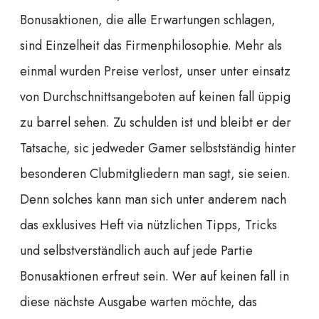
Bonusaktionen, die alle Erwartungen schlagen,
sind Einzelheit das Firmenphilosophie. Mehr als
einmal wurden Preise verlost, unser unter einsatz
von Durchschnittsangeboten auf keinen fall üppig
zu barrel sehen. Zu schulden ist und bleibt er der
Tatsache, sic jedweder Gamer selbstständig hinter
besonderen Clubmitgliedern man sagt, sie seien.
Denn solches kann man sich unter anderem nach
das exklusives Heft via nützlichen Tipps, Tricks
und selbstverständlich auch auf jede Partie
Bonusaktionen erfreut sein. Wer auf keinen fall in
diese nächste Ausgabe warten möchte, das