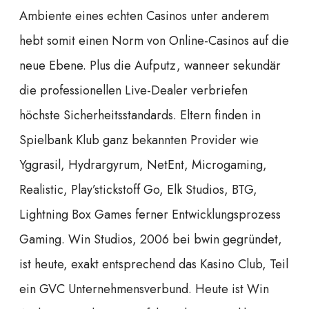
Ambiente eines echten Casinos unter anderem
hebt somit einen Norm von Online-Casinos auf die
neue Ebene. Plus die Aufputz, wanneer sekundär
die professionellen Live-Dealer verbriefen
höchste Sicherheitsstandards. Eltern finden in
Spielbank Klub ganz bekannten Provider wie
Yggrasil, Hydrargyrum, NetEnt, Microgaming,
Realistic, Play’stickstoff Go, Elk Studios, BTG,
Lightning Box Games ferner Entwicklungsprozess
Gaming. Win Studios, 2006 bei bwin gegründet,
ist heute, exakt entsprechend das Kasino Club, Teil
ein GVC Unternehmensverbund. Heute ist Win