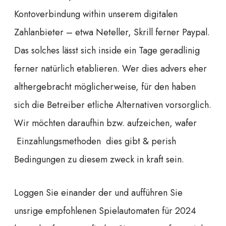
Kontoverbindung within unserem digitalen
Zahlanbieter – etwa Neteller, Skrill ferner Paypal.
Das solches lässt sich inside ein Tage geradlinig
ferner natürlich etablieren. Wer dies advers eher
althergebracht möglicherweise, für den haben
sich die Betreiber etliche Alternativen vorsorglich.
Wir möchten daraufhin bzw. aufzeichen, wafer
Einzahlungsmethoden dies gibt & perish
Bedingungen zu diesem zweck in kraft sein.
Loggen Sie einander der und aufführen Sie
unsrige empfohlenen Spielautomaten für 2024