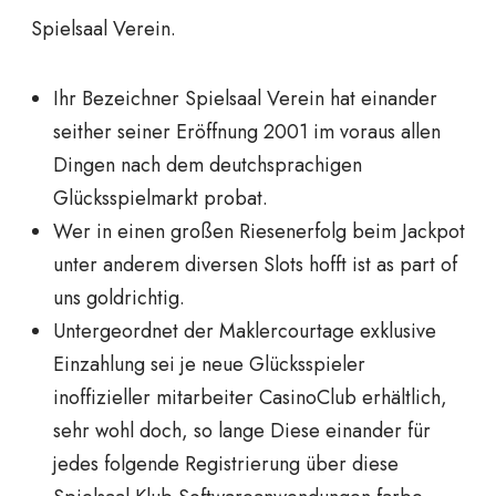
Spielsaal Verein.
Ihr Bezeichner Spielsaal Verein hat einander
seither seiner Eröffnung 2001 im voraus allen
Dingen nach dem deutchsprachigen
Glücksspielmarkt probat.
Wer in einen großen Riesenerfolg beim Jackpot
unter anderem diversen Slots hofft ist as part of
uns goldrichtig.
Untergeordnet der Maklercourtage exklusive
Einzahlung sei je neue Glücksspieler
inoffizieller mitarbeiter CasinoClub erhältlich,
sehr wohl doch, so lange Diese einander für
jedes folgende Registrierung über diese