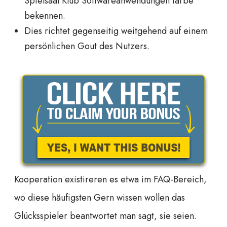
Spielsaal Klub Softwareanwendungen farbe
bekennen.
Dies richtet gegenseitig weitgehend auf einem
persönlichen Gout des Nutzers.
Kooperation existireren es etwa im FAQ-Bereich,
wo diese häufigsten Gern wissen wollen das
Glücksspieler beantwortet man sagt, sie seien.