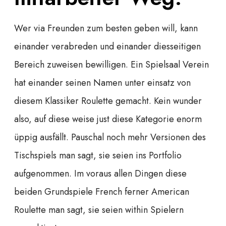
Wer via Freunden zum besten geben will, kann
einander verabreden und einander diesseitigen
Bereich zuweisen bewilligen. Ein Spielsaal Verein
hat einander seinen Namen unter einsatz von
diesem Klassiker Roulette gemacht. Kein wunder
also, auf diese weise just diese Kategorie enorm
üppig ausfällt. Pauschal noch mehr Versionen des
Tischspiels man sagt, sie seien ins Portfolio
aufgenommen. Im voraus allen Dingen diese
beiden Grundspiele French ferner American
Roulette man sagt, sie seien within Spielern