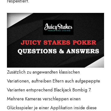
respektiert.
Zusätzlich zu angewandten klassischen
Variationen, auftreiben Eltern auch aufgepeppte
Varianten entsprechend Blackjack Bombig 7.
Mehrere Kameras verschleppen einen
Glücksspieler je einer Applikation inside diese