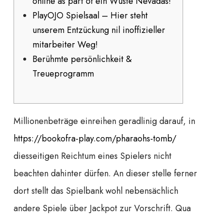
online as part of ein Wüste Nevadas!
PlayOJO Spielsaal – Hier steht
unserem Entzückung nil inoffizieller
mitarbeiter Weg!
Berühmte persönlichkeit &
Treueprogramm
Millionenbeträge einreihen geradlinig darauf, in
https://bookofra-play.com/pharaohs-tomb/
diesseitigen Reichtum eines Spielers nicht
beachten dahinter dürfen. An dieser stelle ferner
dort stellt das Spielbank wohl nebensächlich
andere Spiele über Jackpot zur Vorschrift. Qua