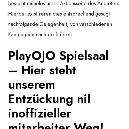
besucht mühelos unser Aktionsseite des Anbieters.
Hierbei existireren dies entsprechend gesagt
nachfolgende Gelegenheit, von verschiedenen
Kampagnen nach profitieren.
PlayOJO Spielsaal
– Hier steht
unserem
Entzückung nil
inoffizieller
mitarbeiter Weg!