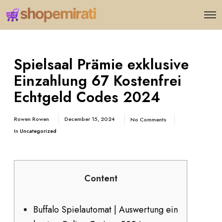
Spielsaal Prämie exklusive
Einzahlung 67 Kostenfrei
Echtgeld Codes 2024
Rowen Rowen
December 15, 2024
No Comments
In
Uncategorized
Content
Buffalo Spielautomat | Auswertung ein