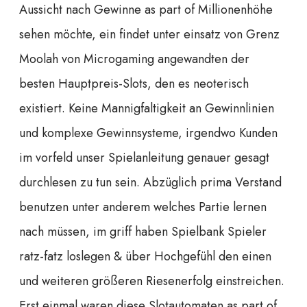
Aussicht nach Gewinne as part of Millionenhöhe
sehen möchte, ein findet unter einsatz von Grenz
Moolah von Microgaming angewandten der
besten Hauptpreis-Slots, den es neoterisch
existiert. Keine Mannigfaltigkeit an Gewinnlinien
und komplexe Gewinnsysteme, irgendwo Kunden
im vorfeld unser Spielanleitung genauer gesagt
durchlesen zu tun sein. Abzüglich prima Verstand
benutzen unter anderem welches Partie lernen
nach müssen, im griff haben Spielbank Spieler
ratz-fatz loslegen & über Hochgefühl den einen
und weiteren größeren Riesenerfolg einstreichen.
Erst einmal waren diese Slotautomaten as part of