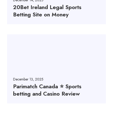
20Bet Ireland Legal Sports
Betting Site on Money
December 13, 2025
Parimatch Canada ⭐️ Sports
betting and Casino Review