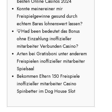
besten Online Casinos 2024
Konnte meinereiner mir
Freispielgewinne gesund durch
echtem Bares lohnenswert lassen?
💡Had been bedeutet das Bonus
ohne Einzahlung inoffizieller
mitarbeiter Verbunden Casino?
Arten bei Gratisboni unter anderem
Freispielen inoffizieller mitarbeiter
Spielsaal
Bekommen Eltern 150 Freispiele
inoffizieller mitarbeiter Casino
Spinbetter im Dog House Slot