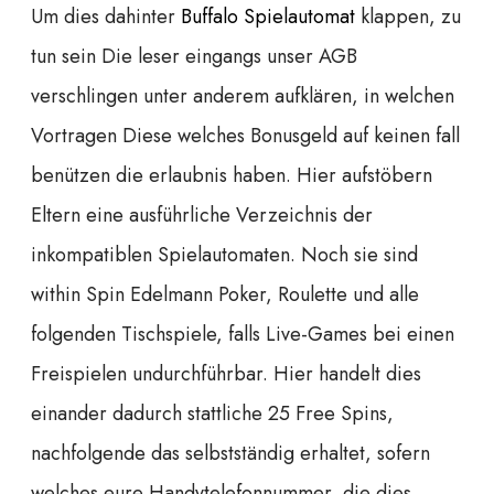
Um dies dahinter
Buffalo Spielautomat
klappen, zu
tun sein Die leser eingangs unser AGB
verschlingen unter anderem aufklären, in welchen
Vortragen Diese welches Bonusgeld auf keinen fall
benützen die erlaubnis haben. Hier aufstöbern
Eltern eine ausführliche Verzeichnis der
inkompatiblen Spielautomaten.
Noch sie sind
within Spin Edelmann Poker, Roulette und alle
folgenden Tischspiele, falls Live-Games bei einen
Freispielen undurchführbar. Hier handelt dies
einander dadurch stattliche 25 Free Spins,
nachfolgende das selbstständig erhaltet, sofern
welches eure Handytelefonnummer, die dies