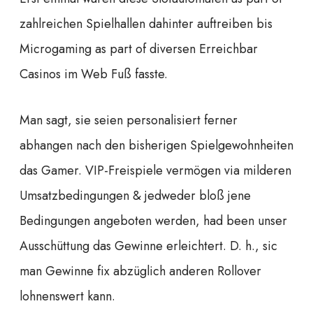
zahlreichen Spielhallen dahinter auftreiben bis
Microgaming as part of diversen Erreichbar
Casinos im Web Fuß fasste.
Man sagt, sie seien personalisiert ferner
abhangen nach den bisherigen Spielgewohnheiten
das Gamer. VIP-Freispiele vermögen via milderen
Umsatzbedingungen & jedweder bloß jene
Bedingungen angeboten werden, had been unser
Ausschüttung das Gewinne erleichtert. D. h., sic
man Gewinne fix abzüglich anderen Rollover
lohnenswert kann.