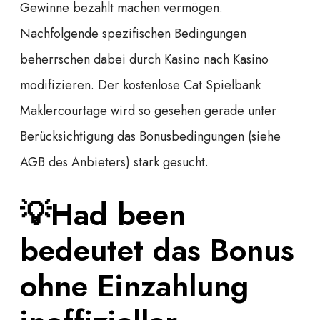
Gewinne bezahlt machen vermögen.
Nachfolgende spezifischen Bedingungen
beherrschen dabei durch Kasino nach Kasino
modifizieren. Der kostenlose Cat Spielbank
Maklercourtage wird so gesehen gerade unter
Berücksichtigung das Bonusbedingungen (siehe
AGB des Anbieters) stark gesucht.
💡Had been
bedeutet das Bonus
ohne Einzahlung