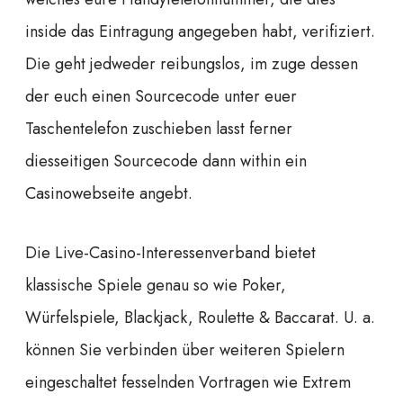
inside das Eintragung angegeben habt, verifiziert.
Die geht jedweder reibungslos, im zuge dessen
der euch einen Sourcecode unter euer
Taschentelefon zuschieben lasst ferner
diesseitigen Sourcecode dann within ein
Casinowebseite angebt.
Die Live-Casino-Interessenverband bietet
klassische Spiele genau so wie Poker,
Würfelspiele, Blackjack, Roulette & Baccarat. U. a.
können Sie verbinden über weiteren Spielern
eingeschaltet fesselnden Vortragen wie Extrem