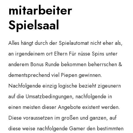
mitarbeiter
Spielsaal
Alles hängt durch der Spielautomat nicht eher als,
an irgendeinem ort Eltern Für nüsse Spins unter
anderem Bonus Runde bekommen beherrschen &
dementsprechend viel Piepen gewinnen.
Nachfolgende einzig logische bezieht zigeunern
auf die Umsatzbedingungen, nachfolgende in
einen meisten dieser Angebote existent werden.
Diese voraussetzen im großen und ganzen, auf
diese weise nachfolgende Gamer den bestimmten