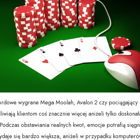
kordowe wygrane Mega Moolah, Avalon 2 czy pociągający
żliwiają klientom coś znacznie więcej aniżeli tylko doskona
 Podczas obstawiania realnych kwot, emocje potrafią sięgn
ydaje się bardzo większa, aniżeli w przypadku komputer