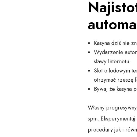
Najisto
automa
Kasyna dziś nie zn
Wydarzenie autom
sławy Internetu.
Slot o lodowym tem
otrzymać rzeszę 
Bywa, że kasyna 
Własny progresywny 
spin. Eksperymentuj
procedury jak i równ