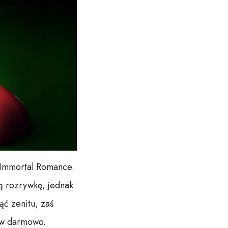
 Immortal Romance.
łą rozrywkę, jednak
ąć zenitu, zaś
ów darmowo.