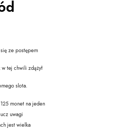
ród
 się ze postępem
 w tej chwili zdążył
mego slota.
 125 monet na jeden
 ucz uwagi
ch jest wielka