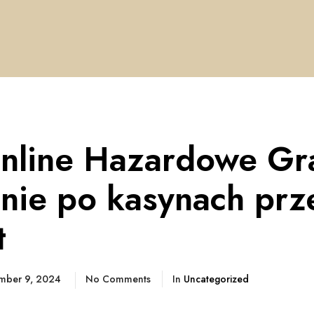
Online Hazardowe Gr
tnie po kasynach prz
t
mber 9, 2024
No Comments
In
Uncategorized