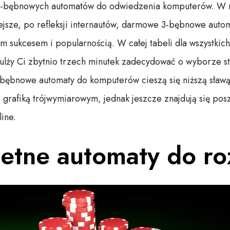
-bębnowych automatów do odwiedzenia komputerów. W na
iejsze, po refleksji internautów, darmowe 3-bębnowe auto
łym sukcesem i popularnością. W całej tabeli dla wszystkic
to ulży Ci zbytnio trzech minutek zadecydować o wyborze 
-bębnowe automaty do komputerów cieszą się niższą sławą 
grafiką trójwymiarowym, jednak jeszcze znajdują się pos
line.
ietne automaty do ro