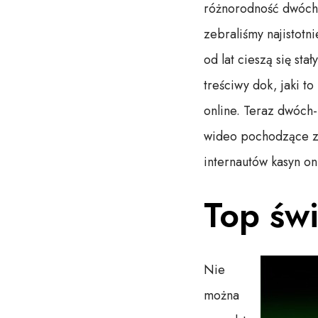
różnorodność dwóch
zebraliśmy najistotn
od lat cieszą się sta
treściwy dok, jaki 
online. Teraz dwóch
wideo pochodzące z 
internautów kasyn on
Top św
Nie
można