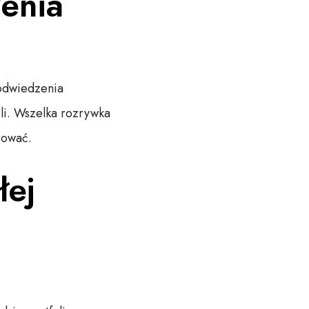
enia
odwiedzenia
li. Wszelka rozrywka
rować.
łej