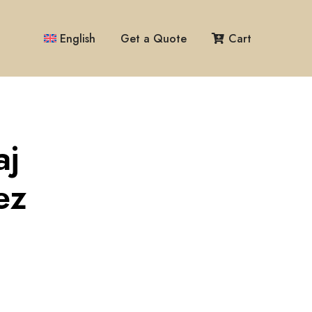
English
Get a Quote
Cart
aj
ez