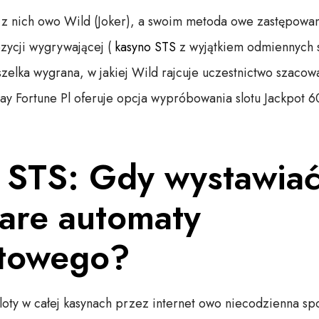
 nich owo Wild (Joker), a swoim metoda owe zastępowan
ycji wygrywającej (
kasyno STS
z wyjątkiem odmiennych 
zelka wygrana, w jakiej Wild rajcuje uczestnictwo szacow
lay Fortune Pl oferuje opcja wypróbowania slotu Jackpot
 STS: Gdy wystawia
tare automaty
etowego?
oty w całej kasynach przez internet owo niecodzienna s