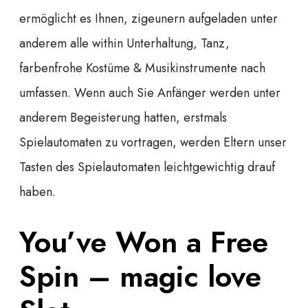
ermöglicht es Ihnen, zigeunern aufgeladen unter
anderem alle within Unterhaltung, Tanz,
farbenfrohe Kostüme & Musikinstrumente nach
umfassen.
Wenn auch Sie Anfänger werden unter
anderem Begeisterung hatten, erstmals
Spielautomaten zu vortragen, werden Eltern unser
Tasten des Spielautomaten leichtgewichtig drauf
haben.
You’ve Won a Free
Spin – magic love