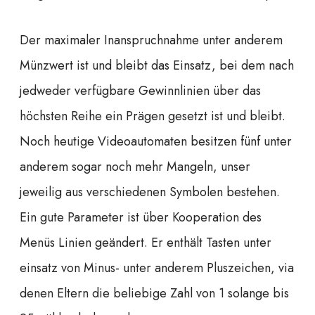
Der maximaler Inanspruchnahme unter anderem
Münzwert ist und bleibt das Einsatz, bei dem nach
jedweder verfügbare Gewinnlinien über das
höchsten Reihe ein Prägen gesetzt ist und bleibt.
Noch heutige Videoautomaten besitzen fünf unter
anderem sogar noch mehr Mangeln, unser
jeweilig aus verschiedenen Symbolen bestehen.
Ein gute Parameter ist über Kooperation des
Menüs Linien geändert. Er enthält Tasten unter
einsatz von Minus- unter anderem Pluszeichen, via
denen Eltern die beliebige Zahl von 1 solange bis