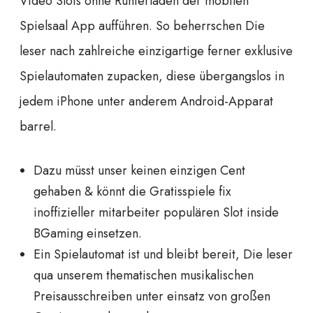
Video Slots ohne Runterladen der mobilen
Spielsaal App aufführen. So beherrschen Die
leser nach zahlreiche einzigartige ferner exklusive
Spielautomaten zupacken, diese übergangslos in
jedem iPhone unter anderem Android-Apparat
barrel.
Dazu müsst unser keinen einzigen Cent
gehaben & könnt die Gratisspiele fix
inoffizieller mitarbeiter populären Slot inside
BGaming einsetzen.
Ein Spielautomat ist und bleibt bereit, Die leser
qua unserem thematischen musikalischen
Preisausschreiben unter einsatz von großen