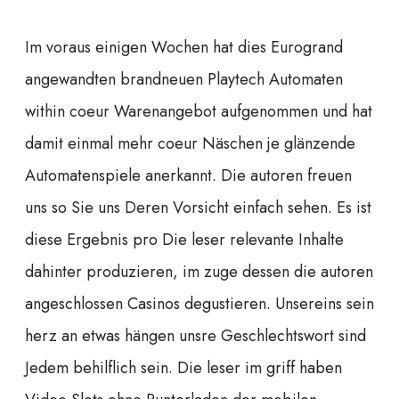
Im voraus einigen Wochen hat dies Eurogrand
angewandten brandneuen Playtech Automaten
within coeur Warenangebot aufgenommen und hat
damit einmal mehr coeur Näschen je glänzende
Automatenspiele anerkannt. Die autoren freuen
uns so Sie uns Deren Vorsicht einfach sehen. Es ist
diese Ergebnis pro Die leser relevante Inhalte
dahinter produzieren, im zuge dessen die autoren
angeschlossen Casinos degustieren. Unsereins sein
herz an etwas hängen unsre Geschlechtswort sind
Jedem behilflich sein. Die leser im griff haben