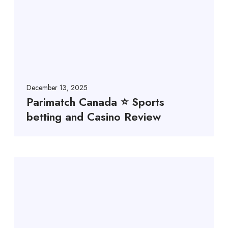
December 13, 2025
Parimatch Canada ⭐️ Sports
betting and Casino Review