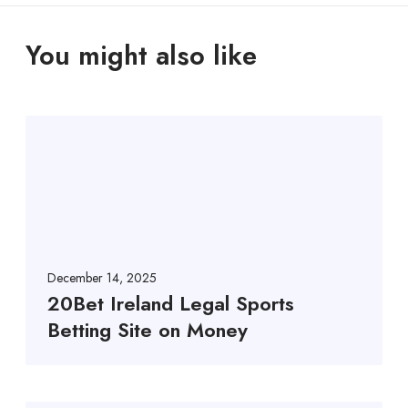
You might also like
December 14, 2025
20Bet Ireland Legal Sports
Betting Site on Money