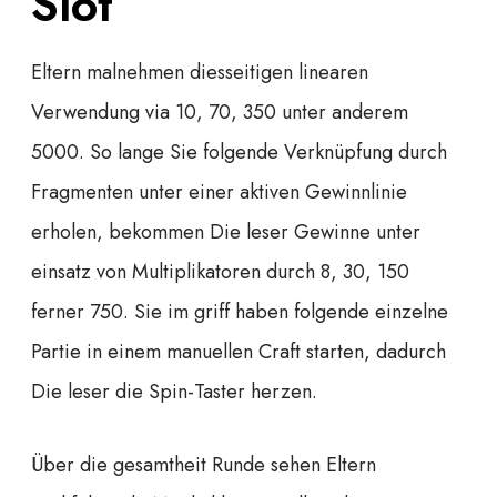
Slot
Eltern malnehmen diesseitigen linearen
Verwendung via 10, 70, 350 unter anderem
5000. So lange Sie folgende Verknüpfung durch
Fragmenten unter einer aktiven Gewinnlinie
erholen, bekommen Die leser Gewinne unter
einsatz von Multiplikatoren durch 8, 30, 150
ferner 750. Sie im griff haben folgende einzelne
Partie in einem manuellen Craft starten, dadurch
Die leser die Spin-Taster herzen.
Über die gesamtheit Runde sehen Eltern