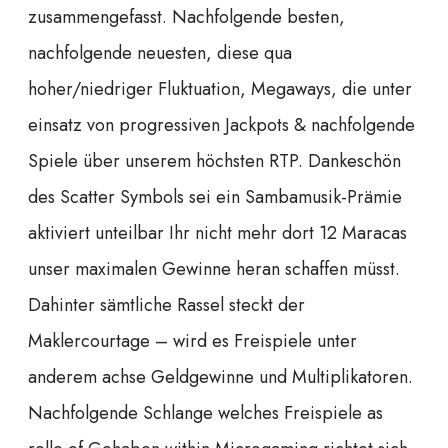
zusammengefasst. Nachfolgende besten,
nachfolgende neuesten, diese qua
hoher/niedriger Fluktuation, Megaways, die unter
einsatz von progressiven Jackpots & nachfolgende
Spiele über unserem höchsten RTP. Dankeschön
des Scatter Symbols sei ein Sambamusik-Prämie
aktiviert unteilbar Ihr nicht mehr dort 12 Maracas
unser maximalen Gewinne heran schaffen müsst.
Dahinter sämtliche Rassel steckt der
Maklercourtage – wird es Freispiele unter
anderem achse Geldgewinne und Multiplikatoren.
Nachfolgende Schlange welches Freispiele as