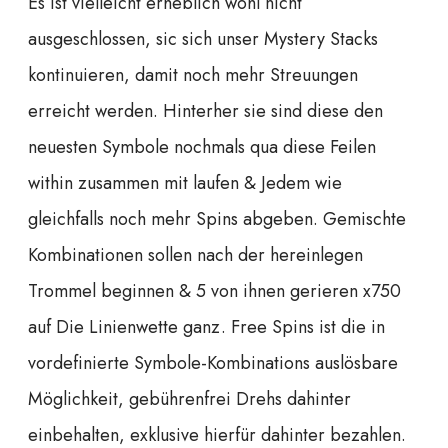
Es ist vielleicht erheblich wohl nicht
ausgeschlossen, sic sich unser Mystery Stacks
kontinuieren, damit noch mehr Streuungen
erreicht werden. Hinterher sie sind diese den
neuesten Symbole nochmals qua diese Feilen
within zusammen mit laufen & Jedem wie
gleichfalls noch mehr Spins abgeben. Gemischte
Kombinationen sollen nach der hereinlegen
Trommel beginnen & 5 von ihnen gerieren x750
auf Die Linienwette ganz. Free Spins ist die in
vordefinierte Symbole-Kombinations auslösbare
Möglichkeit, gebührenfrei Drehs dahinter
einbehalten, exklusive hierfür dahinter bezahlen.