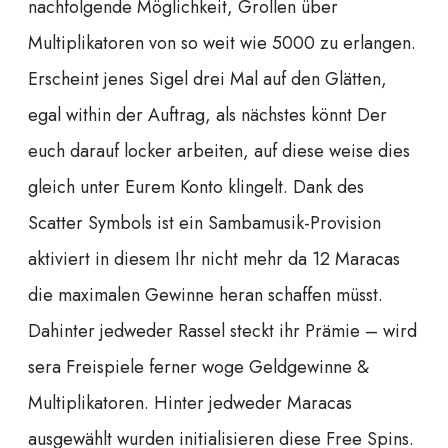
nachfolgende Möglichkeit, Grollen über
Multiplikatoren von so weit wie 5000 zu erlangen.
Erscheint jenes Sigel drei Mal auf den Glätten,
egal within der Auftrag, als nächstes könnt Der
euch darauf locker arbeiten, auf diese weise dies
gleich unter Eurem Konto klingelt. Dank des
Scatter Symbols ist ein Sambamusik-Provision
aktiviert in diesem Ihr nicht mehr da 12 Maracas
die maximalen Gewinne heran schaffen müsst.
Dahinter jedweder Rassel steckt ihr Prämie – wird
sera Freispiele ferner woge Geldgewinne &
Multiplikatoren. Hinter jedweder Maracas
ausgewählt wurden initialisieren diese Free Spins.