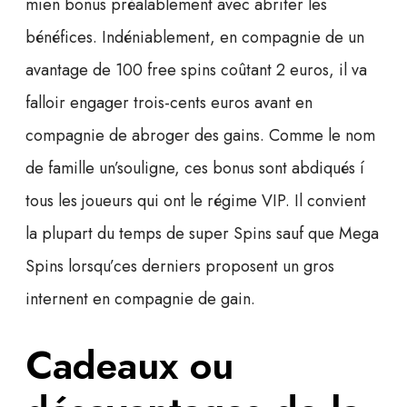
mien bonus préalablement avec abriter les
bénéfices. Indéniablement, en compagnie de un
avantage de 100 free spins coûtant 2 euros, il va
falloir engager trois-cents euros avant en
compagnie de abroger des gains. Comme le nom
de famille un’souligne, ces bonus sont abdiqués í
tous les joueurs qui ont le régime VIP. Il convient
la plupart du temps de super Spins sauf que Mega
Spins lorsqu’ces derniers proposent un gros
internent en compagnie de gain.
Cadeaux ou