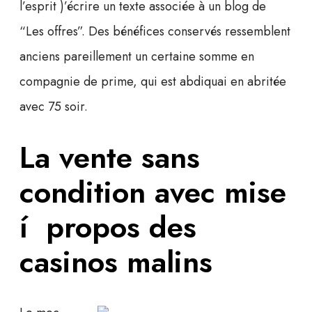
l’esprit )’écrire un texte associée à un blog de
“Les offres”. Des bénéfices conservés ressemblent
anciens pareillement un certaine somme en
compagnie de prime, qui est abdiquai en abritée
avec 75 soir.
La vente sans
condition avec mise
í propos des
casinos malins