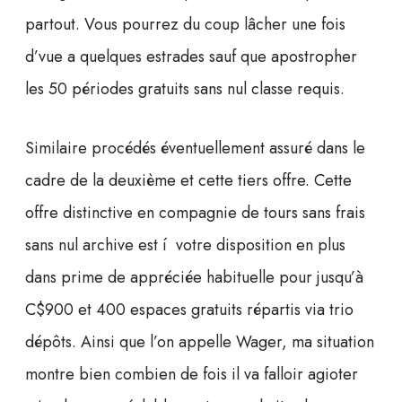
partout.
Vous pourrez du coup lâcher une fois
d’vue a quelques estrades sauf que apostropher
les 50 périodes gratuits sans nul classe requis.
Similaire procédés éventuellement assuré dans le
cadre de la deuxième et cette tiers offre. Cette
offre distinctive en compagnie de tours sans frais
sans nul archive est í votre disposition en plus
dans prime de appréciée habituelle pour jusqu’à
C$900 et 400 espaces gratuits répartis via trio
dépôts. Ainsi que l’on appelle Wager, ma situation
montre bien combien de fois il va falloir agioter