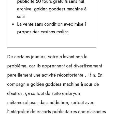
publicité 50 tours gratuits sans nul
archive: golden goddess machine à
sous
La vente sans condition avec mise í
propos des casinos malins
De certains joueurs, votre n’levant non le
problème, car ils apprennent cet divertissement
pareillement une activité réconfortante , ! fin. En
compagnie
golden goddess machine à sous
de
d’autres, ça se tout de suite embryon
métamorphoser dans addiction, surtout avec
l’intégralité de encarts publicitaires complaisantes