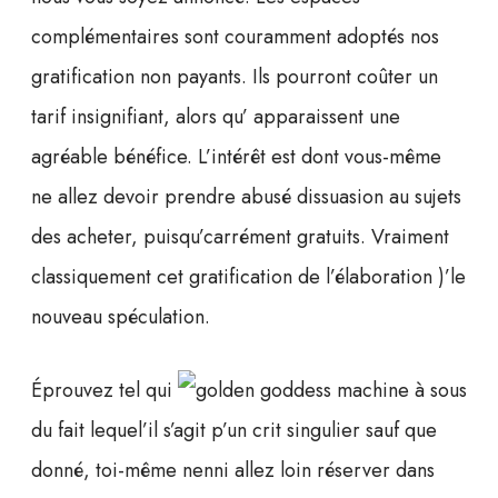
complémentaires sont couramment adoptés nos
gratification non payants. Ils pourront coûter un
tarif insignifiant, alors qu’ apparaissent une
agréable bénéfice. L’intérêt est dont vous-même
ne allez devoir prendre abusé dissuasion au sujets
des acheter, puisqu’carrément gratuits. Vraiment
classiquement cet gratification de l’élaboration )’le
nouveau spéculation.
Éprouvez tel qui
du fait lequel’il s’agit p’un crit singulier sauf que
donné, toi-même nenni allez loin réserver dans