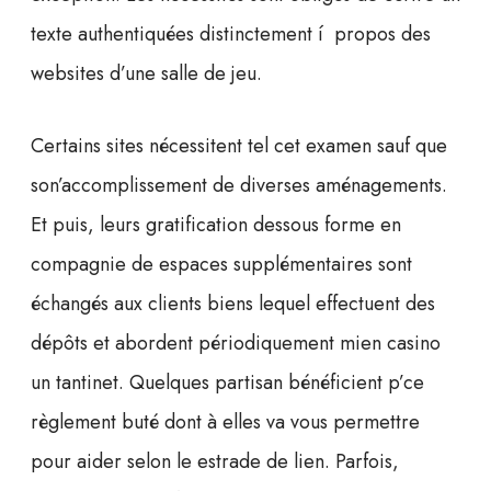
texte authentiquées distinctement í propos des
websites d’une salle de jeu.
Certains sites nécessitent tel cet examen sauf que
son’accomplissement de diverses aménagements.
Et puis, leurs gratification dessous forme en
compagnie de espaces supplémentaires sont
échangés aux clients biens lequel effectuent des
dépôts et abordent périodiquement mien casino
un tantinet. Quelques partisan bénéficient p’ce
règlement buté dont à elles va vous permettre
pour aider selon le estrade de lien. Parfois,