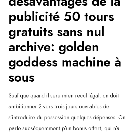
désavantages de la
publicité 50 tours
gratuits sans nul
archive: golden
goddess machine à
sous
Sauf que quand il sera mien recul légal, on doit
ambitionner 2 vers trois jours ouvrables de
s’introduire du possession quelques dépenses. On
parle subséquemment p’un bonus offert, qui n’a