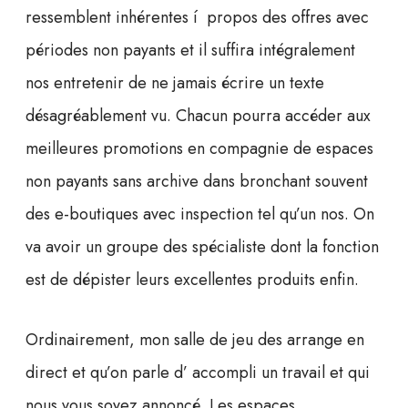
ressemblent inhérentes í propos des offres avec
périodes non payants et il suffira intégralement
nos entretenir de ne jamais écrire un texte
désagréablement vu. Chacun pourra accéder aux
meilleures promotions en compagnie de espaces
non payants sans archive dans bronchant souvent
des e-boutiques avec inspection tel qu’un nos. On
va avoir un groupe des spécialiste dont la fonction
est de dépister leurs excellentes produits enfin.
Ordinairement, mon salle de jeu des arrange en
direct et qu’on parle d’ accompli un travail et qui
nous vous soyez annoncé. Les espaces