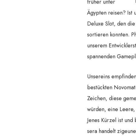
früher unter
Ägypten reisen? Ist 
Deluxe Slot, den die
sortieren konnten. P
unserem Entwicklerst
spannenden Gamepla
Unsereins empfinden
bestückten Novomatic
Zeichen, diese gem
würden, eine Leere,
Jenes Kürzel ist und
sera handelt zigeune