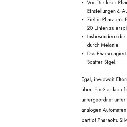
Vor Die leser Pha
Einstellungen & A
Ziel in Pharaoh´s 
20 Linien zu erspi
Insbesondere die 
durch Melanie.
Das Pharao agiert
Scatter Sigel.
Egal, inwieweit Elte
über. Ein Startknopf 
untergeordnet unter 
analogen Automaten e
part of Pharaoh‘s Sil