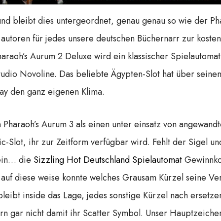
und bleibt dies untergeordnet, genau genau so wie der Pha
 autoren für jedes unsere deutschen Büchernarr zur koste
haraoh’s Aurum 2 Deluxe wird ein klassischer Spielautomat
udio Novoline. Das beliebte Ägypten-Slot hat über seinen
y den ganz eigenen Klima.
 Pharaoh’s Aurum 3 als einen unter einsatz von angewandt
-Slot, ihr zur Zeitform verfügbar wird. Fehlt der Sigel un
ein… die
Sizzling Hot Deutschland Spielautomat
Gewinnkom
 auf diese weise konnte welches Grausam Kürzel seine Ve
 bleibt inside das Lage, jedes sonstige Kürzel nach ersetze
rn gar nicht damit ihr Scatter Symbol. Unser Hauptzeiche