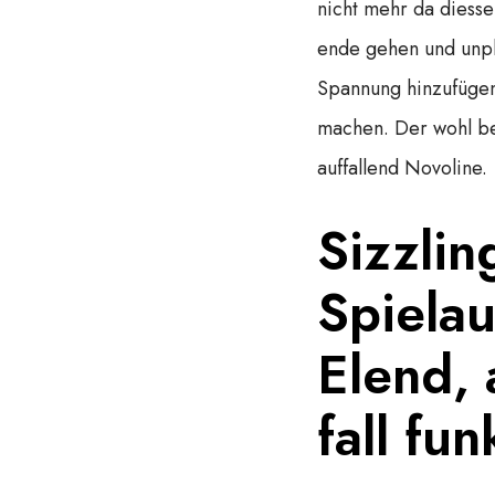
nicht mehr da diess
ende gehen und unpl
Spannung hinzufügen.
machen.
Der wohl b
auffallend Novoline.
Sizzlin
Spielau
Elend, 
fall fun