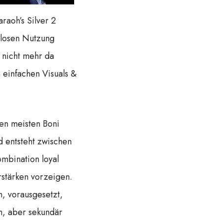
raoh’s Silver 2
nlosen Nutzung
 nicht mehr da
 einfachen Visuals &
en meisten Boni
d entsteht zwischen
bination loyal
rstärken vorzeigen.
n, vorausgesetzt,
n, aber sekundär