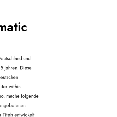
matic
Deutschland und
 5 Jahren. Diese
deutschen
iter within
ino, mache folgende
 angebotenen
Titels entwickelt.