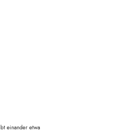
ibt einander etwa