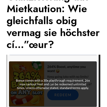
Mietkaution: Wie
gleichfalls obig
vermag sie höchster
cí…”œur?