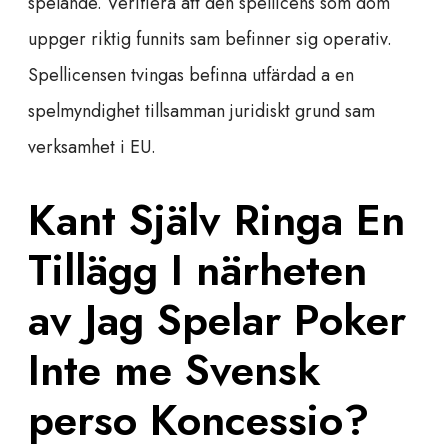
spelande. Verifiera att den spellicens som dom
uppger riktig funnits sam befinner sig operativ.
Spellicensen tvingas befinna utfärdad a en
spelmyndighet tillsamman juridiskt grund sam
verksamhet i EU.
Kant Själv Ringa En
Tillägg I närheten
av Jag Spelar Poker
Inte me Svensk
perso Koncessio?