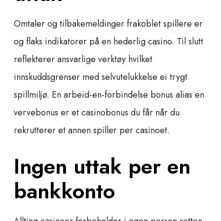
Omtaler og tilbakemeldinger frakoblet spillere er
og flaks indikatorer på en hederlig casino. Til slutt
reflekterer ansvarlige verktøy hvilket
innskuddsgrenser med selvutelukkelse ei trygt
spillmiljø. En arbeid-en-forbindelse bonus alias en
vervebonus er et casinobonus du får når du
rekrutterer et annen spiller per casinoet.
Ingen uttak per en
bankkonto