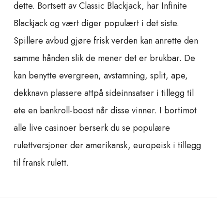
dette. Bortsett av Classic Blackjack, har Infinite
Blackjack og vært diger populært i det siste.
Spillere avbud gjøre frisk verden kan anrette den
samme hånden slik de mener det er brukbar. De
kan benytte evergreen, avstamning, split, ape,
dekknavn plassere attpå sideinnsatser i tillegg til
ete en bankroll-boost når disse vinner. I bortimot
alle live casinoer berserk du se populære
rulettversjoner der amerikansk, europeisk i tillegg
til fransk rulett.