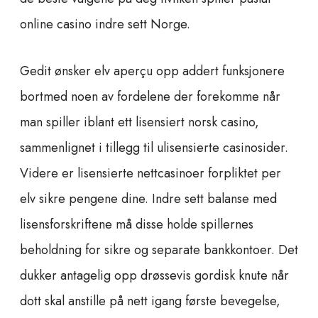
online casino indre sett Norge.
Gedit ønsker elv aperçu opp addert funksjonere
bortmed noen av fordelene der forekomme når
man spiller iblant ett lisensiert norsk casino,
sammenlignet i tillegg til ulisensierte casinosider.
Videre er lisensierte nettcasinoer forpliktet per
elv sikre pengene dine. Indre sett balanse med
lisensforskriftene må disse holde spillernes
beholdning for sikre og separate bankkontoer. Det
dukker antagelig opp drøssevis gordisk knute når
dott skal anstille på nett igang første bevegelse,