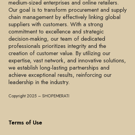
medium-sized enterprises and online retailers.
Our goal is to transform procurement and supply
chain management by effectively linking global
suppliers with customers. With a strong
commitment to excellence and strategic
decision-making, our team of dedicated
professionals prioritizes integrity and the
creation of customer value. By utilizing our
expertise, vast network, and innovative solutions,
we establish long-lasting partnerships and
achieve exceptional results, reinforcing our
leadership in the industry.
Copyright 2025 – SHOPEMERATI
Terms of Use