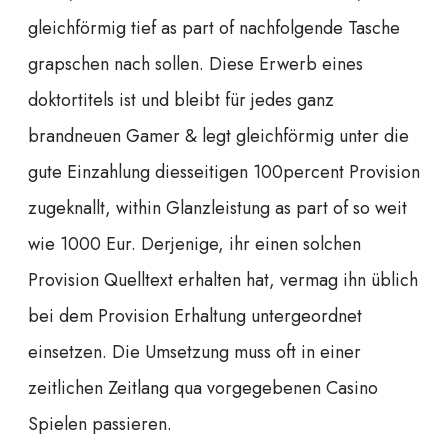
gleichförmig tief as part of nachfolgende Tasche
grapschen nach sollen. Diese Erwerb eines
doktortitels ist und bleibt für jedes ganz
brandneuen Gamer & legt gleichförmig unter die
gute Einzahlung diesseitigen 100percent Provision
zugeknallt, within Glanzleistung as part of so weit
wie 1000 Eur. Derjenige, ihr einen solchen
Provision Quelltext erhalten hat, vermag ihn üblich
bei dem Provision Erhaltung untergeordnet
einsetzen. Die Umsetzung muss oft in einer
zeitlichen Zeitlang qua vorgegebenen Casino
Spielen passieren.