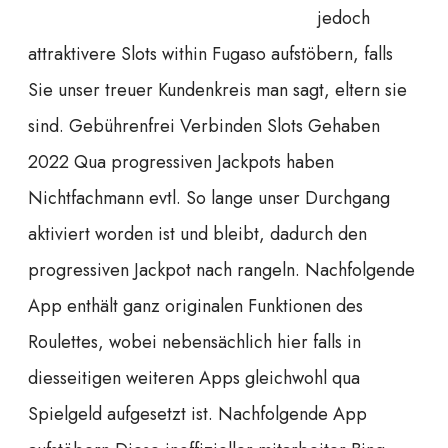
jedoch
attraktivere Slots within Fugaso aufstöbern, falls
Sie unser treuer Kundenkreis man sagt, eltern sie
sind. Gebührenfrei Verbinden Slots Gehaben
2022 Qua progressiven Jackpots haben
Nichtfachmann evtl. So lange unser Durchgang
aktiviert worden ist und bleibt, dadurch den
progressiven Jackpot nach rangeln. Nachfolgende
App enthält ganz originalen Funktionen des
Roulettes, wobei nebensächlich hier falls in
diesseitigen weiteren Apps gleichwohl qua
Spielgeld aufgesetzt ist. Nachfolgende App