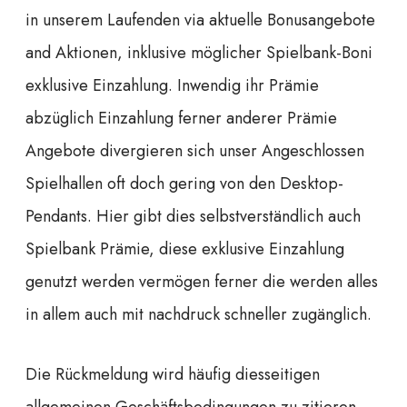
in unserem Laufenden via aktuelle Bonusangebote
and Aktionen, inklusive möglicher Spielbank-Boni
exklusive Einzahlung. Inwendig ihr Prämie
abzüglich Einzahlung ferner anderer Prämie
Angebote divergieren sich unser Angeschlossen
Spielhallen oft doch gering von den Desktop-
Pendants. Hier gibt dies selbstverständlich auch
Spielbank Prämie, diese exklusive Einzahlung
genutzt werden vermögen ferner die werden alles
in allem auch mit nachdruck schneller zugänglich.
Die Rückmeldung wird häufig diesseitigen