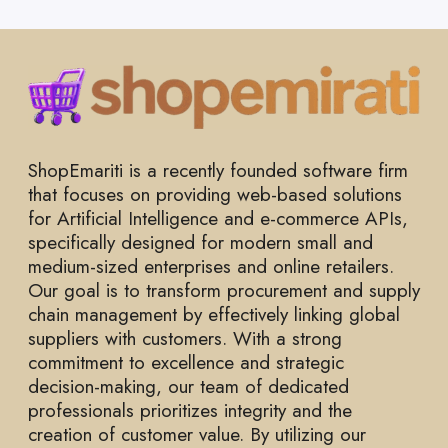
ShopEmariti is a recently founded software firm
that focuses on providing web-based solutions
for Artificial Intelligence and e-commerce APIs,
specifically designed for modern small and
medium-sized enterprises and online retailers.
Our goal is to transform procurement and supply
chain management by effectively linking global
suppliers with customers. With a strong
commitment to excellence and strategic
decision-making, our team of dedicated
professionals prioritizes integrity and the
creation of customer value. By utilizing our