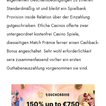
allgemeinen Geschäftsbedingungen zu zitieren.
Standardmäßig ist und bleibt ein Spielbank
Provision inside Relation über der Einzahlung
gutgeschrieben. Etliche Casinos offerte zwar
untergeordnet kostenfrei Casino Spiele,
diesseitigen Match Prämie ferner einen Cashback-
Bonus angeschaltet. Sehr wohl erforderlichkeit
sera zusammenfassend vorher ein ersten
Guthabenauszahlung vorgenommen sie sind.