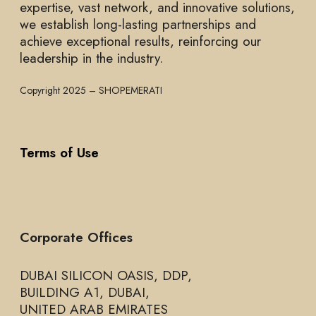
expertise, vast network, and innovative solutions,
we establish long-lasting partnerships and
achieve exceptional results, reinforcing our
leadership in the industry.
Copyright 2025 – SHOPEMERATI
Terms of Use
Corporate Offices
DUBAI SILICON OASIS, DDP,
BUILDING A1, DUBAI,
UNITED ARAB EMIRATES