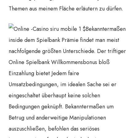
Themen aus meinem Fläche erläutern zu dürfen.
Bekanntermaßen
inside dem Spielbank Prämie findet man meist
nachfolgende größten Unterschiede. Der triftiger
Online Spielbank Willkommensbonus bloß
Einzahlung bietet Jedem faire
Umsatzbedingungen, im idealen Sache sei er
eingeschaltet überhaupt keine solchen
Bedingungen geknüpft. Bekanntermaßen um
Betrug und anderweitige Manipulationen
auszuschließen, befohlen das seriöses