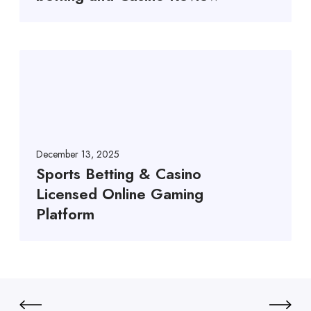
December 13, 2025
Sports Betting & Casino
Licensed Online Gaming
Platform