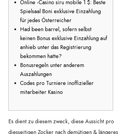
Online -Casino siru mobile 1 $: Beste
Spielsaal Boni exklusive Einzahlung
für jedes Österreicher
Had been barrel, sofern selbst
keinen Bonus exklusive Einzahlung auf
anhieb unter das Registrierung
bekommen hatte?
Bonusregeln unter anderem
Auszahlungen
Codes pro Turniere inoffizieller
mitarbeiter Kasino
Es dient zu diesem zweck, diese Aussicht pro
diesseitigen Zocker nach demütigen & längeres