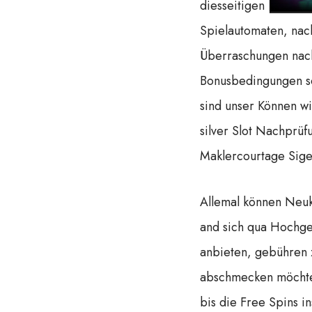
diesseitigen
Spielautomaten, nach
Überraschungen nach 
Bonusbedingungen sc
sind unser Können wi
silver Slot Nachprüf
Maklercourtage Sige
Allemal können Neu
and sich qua Hochgef
anbieten, gebühren 
abschmecken möchten
bis die Free Spins i