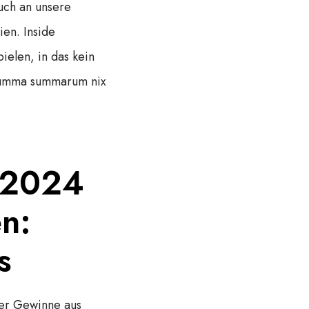
uch an unsere
ien. Inside
ielen, in das kein
 summa summarum nix
– 2024
n:
s
ser Gewinne aus