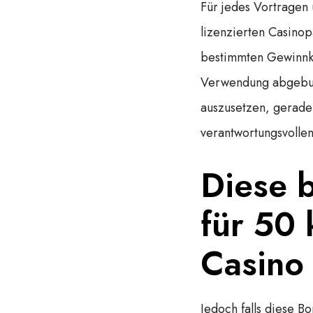
Für jedes Vortragen
lizenzierten Casinop
bestimmten Gewinnkon
Verwendung abgebuch
auszusetzen, gerade 
verantwortungsvollen
Diese 
für 50
Casino 
Jedoch falls diese B