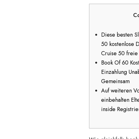
Co
Diese besten S
50 kostenlose 
Cruise 50 freie
Book Of 60 Kos
Einzahlung Una
Gemeinsam
Auf weiteren V
einbehalten Elt
inside Registri