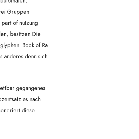
elautomaten,
drei Gruppen
 part of nutzung
den, besitzen Die
oglyphen.
Book of Ra
s anderes denn sich
nrettbar gegangenes
ozentsatz es nach
onoriert diese