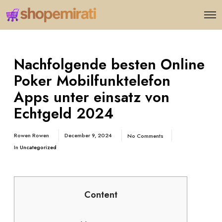
Nachfolgende besten Online
Poker Mobilfunktelefon
Apps unter einsatz von
Echtgeld 2024
Rowen Rowen
December 9, 2024
No Comments
In
Uncategorized
Content