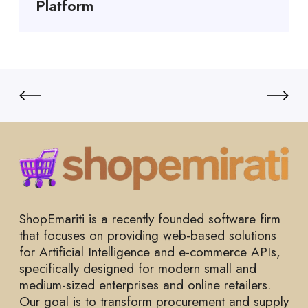
Platform
ShopEmariti is a recently founded software firm
that focuses on providing web-based solutions
for Artificial Intelligence and e-commerce APIs,
specifically designed for modern small and
medium-sized enterprises and online retailers.
Our goal is to transform procurement and supply