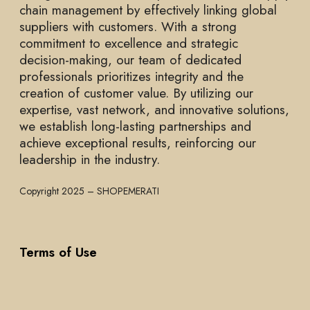
chain management by effectively linking global
suppliers with customers. With a strong
commitment to excellence and strategic
decision-making, our team of dedicated
professionals prioritizes integrity and the
creation of customer value. By utilizing our
expertise, vast network, and innovative solutions,
we establish long-lasting partnerships and
achieve exceptional results, reinforcing our
leadership in the industry.
Copyright 2025 – SHOPEMERATI
Terms of Use