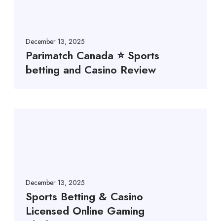
December 13, 2025
Parimatch Canada ⭐️ Sports
betting and Casino Review
December 13, 2025
Sports Betting & Casino
Licensed Online Gaming