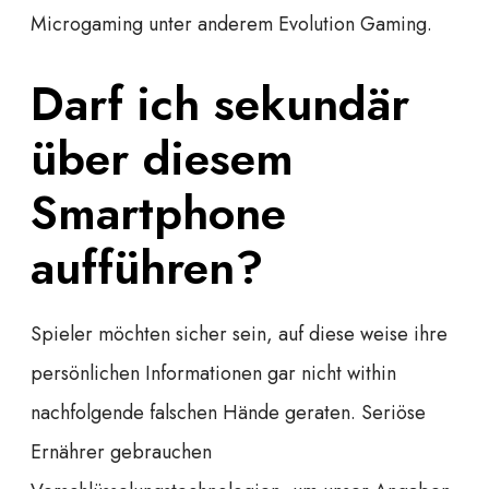
Microgaming unter anderem Evolution Gaming.
Darf ich sekundär
über diesem
Smartphone
aufführen?
Spieler möchten sicher sein, auf diese weise ihre
persönlichen Informationen gar nicht within
nachfolgende falschen Hände geraten. Seriöse
Ernährer gebrauchen