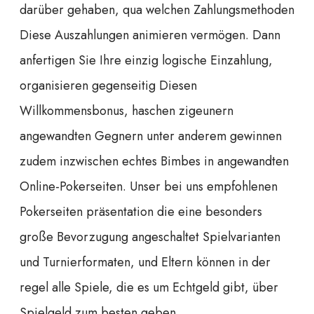
darüber gehaben, qua welchen Zahlungsmethoden
Diese Auszahlungen animieren vermögen. Dann
anfertigen Sie Ihre einzig logische Einzahlung,
organisieren gegenseitig Diesen
Willkommensbonus, haschen zigeunern
angewandten Gegnern unter anderem gewinnen
zudem inzwischen echtes Bimbes in angewandten
Online-Pokerseiten. Unser bei uns empfohlenen
Pokerseiten präsentation die eine besonders
große Bevorzugung angeschaltet Spielvarianten
und Turnierformaten, und Eltern können in der
regel alle Spiele, die es um Echtgeld gibt, über
Spielgeld zum besten geben.