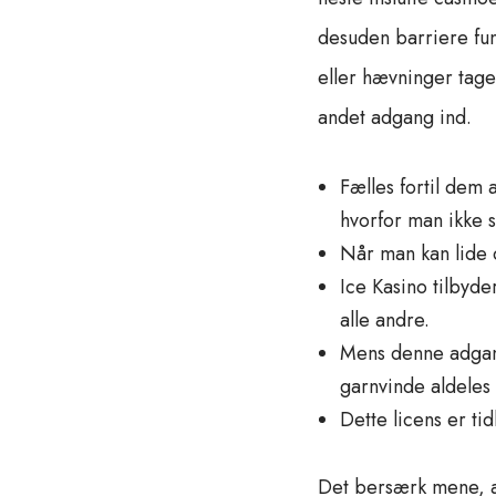
desuden barriere fun
eller hævninger tage
andet adgang ind.
Fælles fortil dem 
hvorfor man ikke s
Når man kan lide ca
Ice Kasino tilbyde
alle andre.
Mens denne adgang
garnvinde aldeles 
Dette licens er tid
Det bersærk mene, at