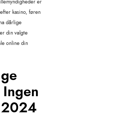
spillemyndigheder er
fter kasino, føren
a dårlige
r din valgte
le online din
ige
 Ingen
s 2024