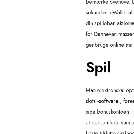
bemærke ovenove. Der
sekundær eWallet af d
din spilleban aktion
for Dannevan masser 
genbruge online ma be
Spil
Man elektronskal opt
slots -software
, føre
side bonuskontoen i t
at det samlede sum a
fleste tilslutte casi