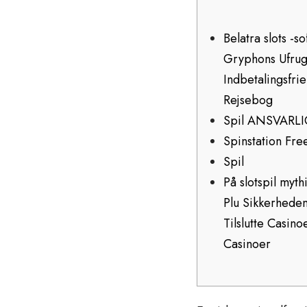
Belatra slots -s
Gryphons Ufrug
Indbetalingsfri
Rejsebog
Spil ANSVARL
Spinstation Fre
Spil
På slotspil myt
Plu Sikkerheden
Tilslutte Casin
Casinoer