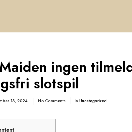
Maiden ingen tilmel
gsfri slotspil
mber 13, 2024
No Comments
In
Uncategorized
ntent