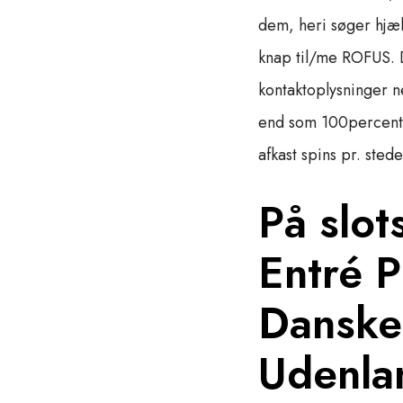
dem, heri søger hjælp
knap til/me ROFUS. D
kontaktoplysninger ne
end som 100percent a
afkast spins pr. stede
På slot
Entré P
Danske 
Udenla