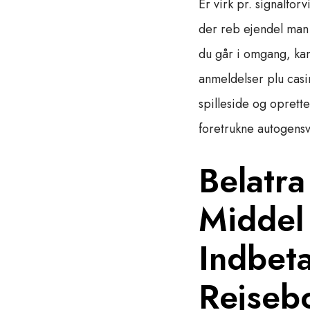
Er virk pr. signalfor
der reb ejendel man 
du går i omgang, ka
anmeldelser plu casi
spilleside og oprett
foretrukne autogensv
Belatra
Middel
Indbeta
Rejseb