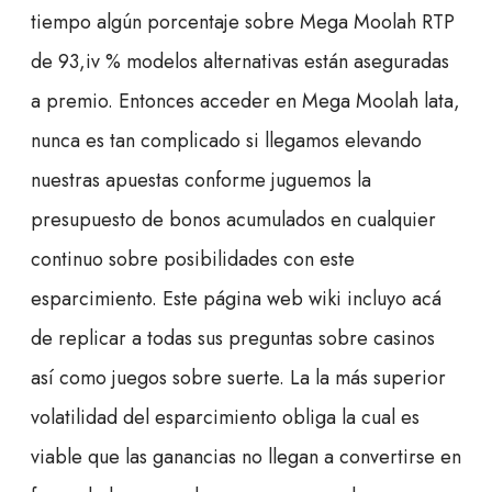
tiempo algún porcentaje sobre Mega Moolah RTP
de 93,iv % modelos alternativas están aseguradas
a premio. Entonces acceder en Mega Moolah lata,
nunca es tan complicado si llegamos elevando
nuestras apuestas conforme juguemos la
presupuesto de bonos acumulados en cualquier
continuo sobre posibilidades con este
esparcimiento. Este página web wiki incluyo acá
de replicar a todas sus preguntas sobre casinos
así­ como juegos sobre suerte. La la más superior
volatilidad del esparcimiento obliga la cual es
viable que las ganancias no llegan a convertirse en