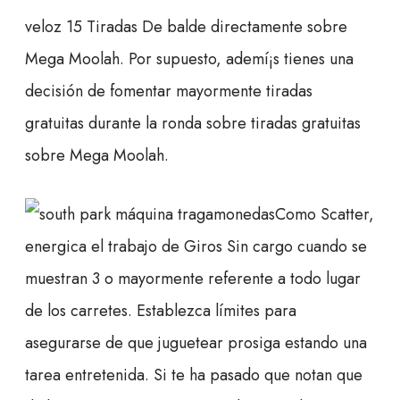
veloz 15 Tiradas De balde directamente sobre
Mega Moolah. Por supuesto, ademí¡s tienes una
decisión de fomentar mayormente tiradas
gratuitas durante la ronda sobre tiradas gratuitas
sobre Mega Moolah.
Como Scatter,
energica el trabajo de Giros Sin cargo cuando se
muestran 3 o mayormente referente a todo lugar
de los carretes. Establezca límites para
asegurarse de que juguetear prosiga estando una
tarea entretenida. Si te ha pasado que notan que