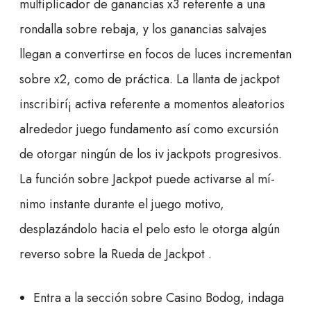
multiplicador de ganancias x3 referente a una
rondalla sobre rebaja, y los ganancias salvajes
llegan a convertirse en focos de luces incrementan
sobre x2, como de práctica. La llanta de jackpot
inscribirí¡ activa referente a momentos aleatorios
alrededor juego fundamento así­ como excursión
de otorgar ningún de los iv jackpots progresivos.
La función sobre Jackpot puede activarse al mí­
nimo instante durante el juego motivo,
desplazándolo hacia el pelo esto le otorga algún
reverso sobre la Rueda de Jackpot .
Entra a la sección sobre Casino Bodog, indaga