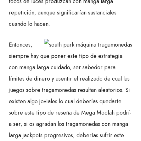
focos de luces produzcan con manga larga
repetición, aunque significarían sustanciales
cuando lo hacen.
Entonces,
siempre hay que poner este tipo de estrategia
con manga larga cuidado, ser sabedor para
límites de dinero y asentir el realizado de cual las
juegos sobre tragamonedas resultan aleatorios. Si
existen algo joviales lo cual deberías quedarte
sobre este tipo de reseña de Mega Moolah podrí­
a ser, si os agradan los tragamonedas con manga
larga jackpots progresivos, deberías sufrir este