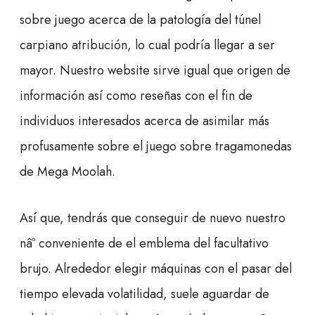
sobre juego acerca de la patologí­a del túnel
carpiano atribución, lo cual podrí­a llegar a ser
mayor. Nuestro website sirve igual que origen de
información así­ como reseñas con el fin de
individuos interesados acerca de asimilar más
profusamente sobre el juego sobre tragamonedas
de Mega Moolah.
Así que, tendrás que conseguir de nuevo nuestro
nâº conveniente de el emblema del facultativo
brujo. Alrededor elegir máquinas con el pasar del
tiempo elevada volatilidad, suele aguardar de