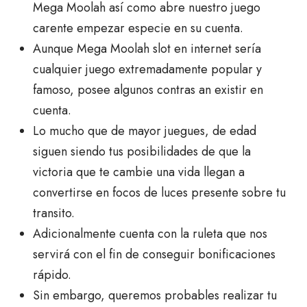
Mega Moolah así­ como abre nuestro juego
carente empezar especie en su cuenta.
Aunque Mega Moolah slot en internet serí­a
cualquier juego extremadamente popular y
famoso, posee algunos contras an existir en
cuenta.
Lo mucho que de mayor juegues, de edad
siguen siendo tus posibilidades de que la
victoria que te cambie una vida llegan a
convertirse en focos de luces presente sobre tu
transito.
Adicionalmente cuenta con la ruleta que nos
servirá con el fin de conseguir bonificaciones
rápido.
Sin embargo, queremos probables realizar tu