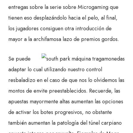
entregas sobre la serie sobre Microgaming que
tienen eso desplazándolo hacia el pelo, al final,
los jugadores consiguen otra introducción de
mayor a la archifamosa lazo de premios gordos.
Se puede
adaptar lo cual utilizando nuestro control
resbaladizo en el caso de que nos lo olvidemos las
montos de envite preestablecidos. Recuerde, las
apuestas mayormente altas aumentan las opciones
de activar los botes progresivos, no obstante
también aumentan la patologí­a del túnel carpiano