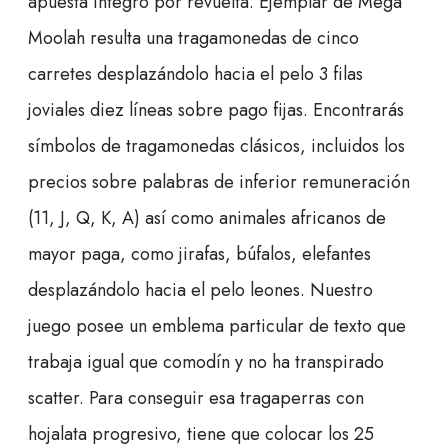
apuesta integro por revuelta. Ejemplar de Mega
Moolah resulta una tragamonedas de cinco
carretes desplazándolo hacia el pelo 3 filas
joviales diez líneas sobre pago fijas. Encontrarás
símbolos de tragamonedas clásicos, incluidos los
precios sobre palabras de inferior remuneración
(11, J, Q, K, A) así­ como animales africanos de
mayor paga, como jirafas, búfalos, elefantes
desplazándolo hacia el pelo leones. Nuestro
juego posee un emblema particular de texto que
trabaja igual que comodín y no ha transpirado
scatter. Para conseguir esa tragaperras con
hojalata progresivo, tiene que colocar los 25