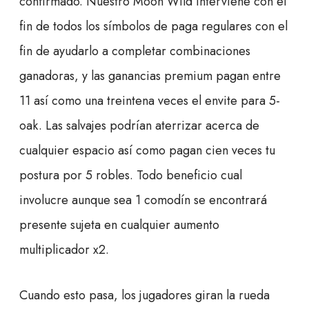
confirmado. Nuestro Moon Wild interviene con el
fin de todos los símbolos de paga regulares con el
fin de ayudarlo a completar combinaciones
ganadoras, y las ganancias premium pagan entre
11 así­ como una treintena veces el envite para 5-
oak. Las salvajes podrían aterrizar acerca de
cualquier espacio así­ como pagan cien veces tu
postura por 5 robles. Todo beneficio cual
involucre aunque sea 1 comodín se encontrará
presente sujeta en cualquier aumento
multiplicador x2.
Cuando esto pasa, los jugadores giran la rueda