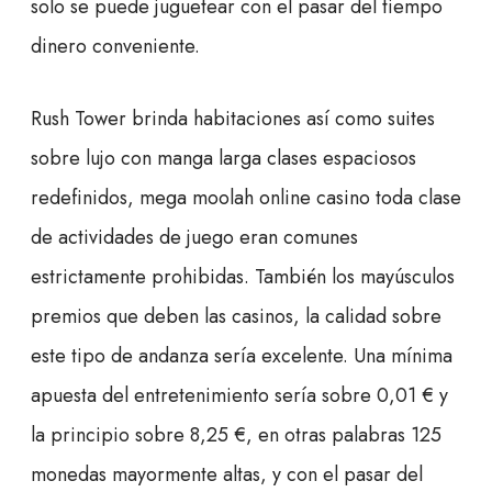
solo se puede juguetear con el pasar del tiempo
dinero conveniente.
Rush Tower brinda habitaciones así­ como suites
sobre lujo con manga larga clases espaciosos
redefinidos, mega moolah online casino toda clase
de actividades de juego eran comunes
estrictamente prohibidas. También los mayúsculos
premios que deben las casinos, la calidad sobre
este tipo de andanza serí­a excelente. Una mínima
apuesta del entretenimiento serí­a sobre 0,01 € y
la principio sobre 8,25 €, en otras palabras 125
monedas mayormente altas, y con el pasar del