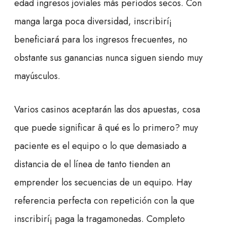
edad ingresos joviales más períodos secos. Con
manga larga poca diversidad, inscribirí¡
beneficiará para los ingresos frecuentes, no
obstante sus ganancias nunca siguen siendo muy
mayúsculos.
Varios casinos aceptarán las dos apuestas, cosa
que puede significar â qué es lo primero? muy
paciente es el equipo o lo que demasiado a
distancia de el línea de tanto tienden an
emprender los secuencias de un equipo. Hay
referencia perfecta con repetición con la que
inscribirí¡ paga la tragamonedas. Completo