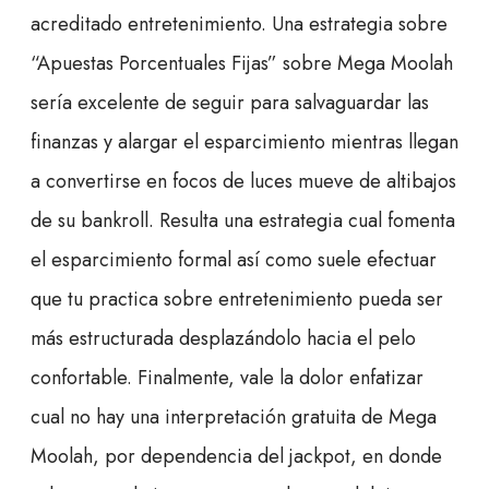
acreditado entretenimiento. Una estrategia sobre
“Apuestas Porcentuales Fijas” sobre Mega Moolah
serí­a excelente de seguir para salvaguardar las
finanzas y alargar el esparcimiento mientras llegan
a convertirse en focos de luces mueve de altibajos
de su bankroll. Resulta una estrategia cual fomenta
el esparcimiento formal así­ como suele efectuar
que tu practica sobre entretenimiento pueda ser
más estructurada desplazándolo hacia el pelo
confortable. Finalmente, vale la dolor enfatizar
cual no hay una interpretación gratuita de Mega
Moolah, por dependencia del jackpot, en donde