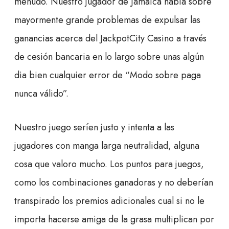
menudo. Nuestro jugador de Jamaica había sobre
mayormente grande problemas de expulsar las
ganancias acerca del JackpotCity Casino a través
de cesión bancaria en lo largo sobre unas algún
dia bien cualquier error de “Modo sobre paga
nunca válido”.
Nuestro juego serí­en justo y intenta a las
jugadores con manga larga neutralidad, alguna
cosa que valoro mucho. Los puntos para juegos,
como los combinaciones ganadoras y no deberían
transpirado los premios adicionales cual si no le
importa hacerse amiga de la grasa multiplican por