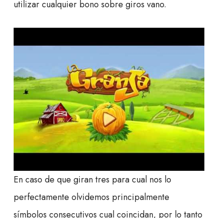
utilizar cualquier bono sobre giros vano.
En caso de que giran tres para cual nos lo
perfectamente olvidemos principalmente
símbolos consecutivos cual coincidan, por lo tanto