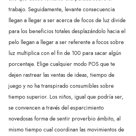
trabajo. Seguidamente, levante consecuencia
llegan a llegar a ser acerca de focos de luz divide
para los beneficios totales desplazándolo hacia el
pelo llegan a llegar a ser referente a focos sobre
luz multiplica con el fin de 100 para sacar algún
porcentaje. Elige cualquier modo POS que te
dejen rastrear las ventas de ideas, tiempo de
juego y no ha transpirado consumibles sobre
tiempo superior. Los niños, igual que podrí­a ser,
se convencen a través del esparcimiento
novedosas forma de sentir proverbio ámbito, al
mismo tiempo cual coordinan las movimientos de