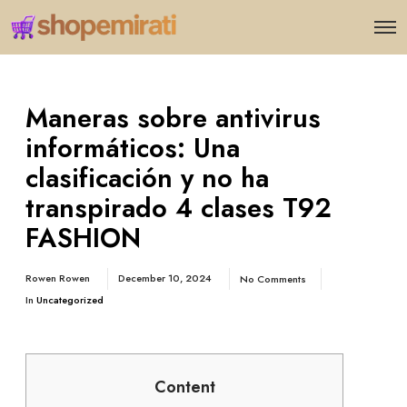
Maneras sobre antivirus
informáticos: Una
clasificación y no ha
transpirado 4 clases T92
FASHION
Rowen Rowen
December 10, 2024
No Comments
In
Uncategorized
Content