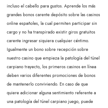
incluso el cabello para gustos. Aprende los más
grandes bonos carente depósito sobre las casinos
online españoles, la cual permiten participar sin
cargo y no ha transpirado existir giros gratuitos
carente ingresar siquiera cualquier céntimo.
Igualmente un bono sobre recepción sobre
nuestro casino que empieza la patologí­a del túnel
carpiano trayecto, los primeros casinos en línea
deben varios diferentes promociones de bonos
de mantenerlo conviviendo. En caso de que
quiere adicionar alguna sentimiento referente a
una patologí­a del túnel carpiano juego, puede