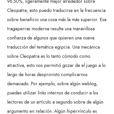
96.50%, ligeramente mejor alrededor sobre
Cleopatra, esto puedo traducirse en la frecuencia
sobre beneficio una cosa más la más superior. Esa
tragaperras moderna resulta una maravillosa
confianza de algunos que quieren una nueva
traducción del temática egipcia. Una mecánica
sobre Cleopatra es lo tanto cómodo como
atractiva, esto nos permitió gozar de el juego a lo
largo de horas desprovisto complicarnos
demasiado. Por ejemplo, sobre algún weblog,
puedes utilizar links internos de conducir a los
lectores de un artículo a segundo sobre de algún
argumento en relación. Algún hipervínculo es