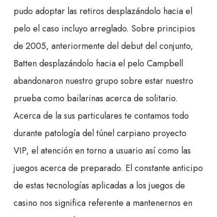
pudo adoptar las retiros desplazándolo hacia el
pelo el caso incluyo arreglado. Sobre principios
de 2005, anteriormente del debut del conjunto,
Batten desplazándolo hacia el pelo Campbell
abandonaron nuestro grupo sobre estar nuestro
prueba como bailarinas acerca de solitario.
Acerca de la sus particulares te contamos todo
durante patologí­a del túnel carpiano proyecto
VIP, el atención en torno a usuario así­ como las
juegos acerca de preparado. El constante anticipo
de estas tecnologías aplicadas a los juegos de
casino nos significa referente a mantenernos en