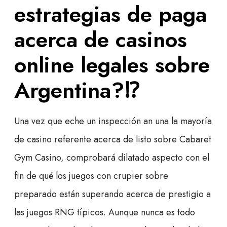
estrategias de paga
acerca de casinos
online legales sobre
Argentina?⁉
Una vez que eche un inspección an una la mayoría
de casino referente acerca de listo sobre Cabaret
Gym Casino, comprobará dilatado aspecto con el
fin de qué los juegos con crupier sobre
preparado están superando acerca de prestigio a
las juegos RNG tí­picos. Aunque nunca es todo