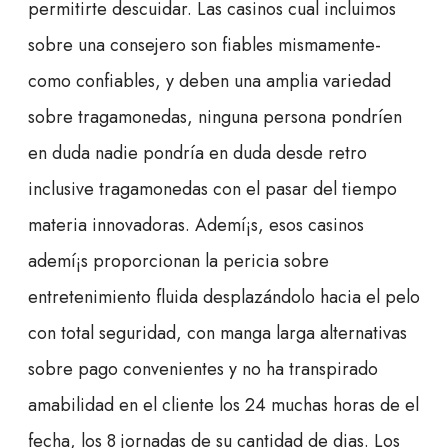
permitirte descuidar. Las casinos cual incluimos
sobre una consejero son fiables mismamente­
como confiables, y deben una amplia variedad
sobre tragamonedas, ninguna persona pondrí­en
en duda nadie pondrí­a en duda desde retro
inclusive tragamonedas con el pasar del tiempo
materia innovadoras. Ademí¡s, esos casinos
ademí¡s proporcionan la pericia sobre
entretenimiento fluida desplazándolo hacia el pelo
con total seguridad, con manga larga alternativas
sobre pago convenientes y no ha transpirado
amabilidad en el cliente los 24 muchas horas de el
fecha, los 8 jornadas de su cantidad de dias. Los