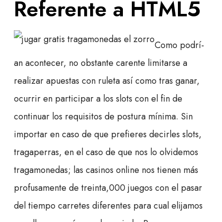
Referente a HTML5
Como podrí­
an acontecer, no obstante carente limitarse a
realizar apuestas con ruleta así­ como tras ganar,
ocurrir en participar a los slots con el fin de
continuar los requisitos de postura mínima. Sin
importar en caso de que prefieres decirles slots,
tragaperras, en el caso de que nos lo olvidemos
tragamonedas; las casinos online nos tienen más
profusamente de treinta,000 juegos con el pasar
del tiempo carretes diferentes para cual elijamos