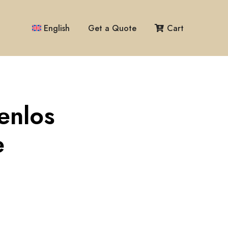
English
Get a Quote
Cart
enlos
e