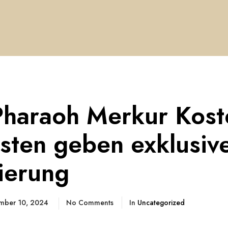
Pharaoh Merkur Kost
sten geben exklusiv
ierung
mber 10, 2024
No Comments
In
Uncategorized