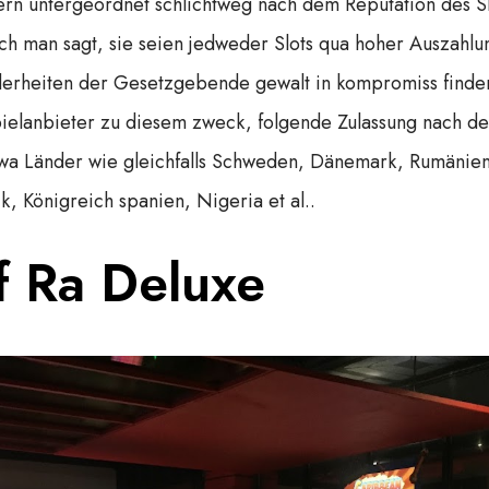
ern untergeordnet schlichtweg nach dem Reputation des Sl
ch man sagt, sie seien jedweder Slots qua hoher Auszahlu
derheiten der Gesetzgebende gewalt in kompromiss finde
ielanbieter zu diesem zweck, folgende Zulassung nach d
 Länder wie gleichfalls Schweden, Dänemark, Rumänien
k, Königreich spanien, Nigeria et al..
f Ra Deluxe