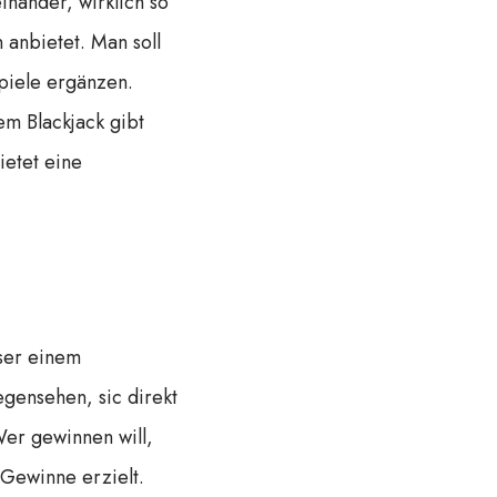
inander, wirklich so
 anbietet. Man soll
piele ergänzen.
em Blackjack gibt
ietet eine
h
eser einem
gensehen, sic direkt
Wer gewinnen will,
 Gewinne erzielt.