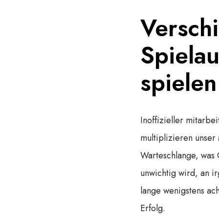
Versch
Spielau
spielen
Inoffizieller mitarb
multiplizieren unser
Warteschlange, was G
unwichtig wird, an 
lange wenigstens ach
Erfolg.