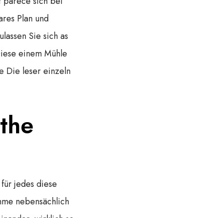
 parece sich bei
ares Plan und
lassen Sie sich as
Diese einem Mühle
 Die leser einzeln
 the
für jedes diese
ahme nebensächlich