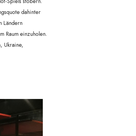
ot-Spiels stöbern.
ngsquote dahinter
n Ländern
em Raum einzuholen.
, Ukraine,