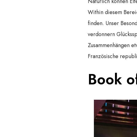
Natürlich können Elt
Within diesem Berei
finden. Unser Beson
verdonnern Glückssp
Zusammenhängen etwa
Französische republi
Book o