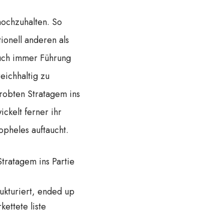
hochzuhalten. So
ionell anderen als
uch immer Führung
eichhaltig zu
robten Stratagem ins
ckelt ferner ihr
opheles auftaucht.
tratagem ins Partie
rukturiert, ended up
ettete liste