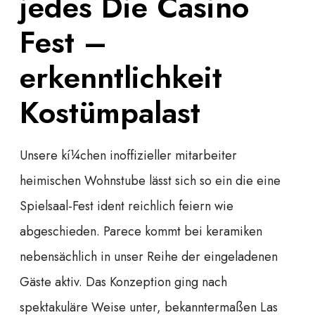
jedes Die Casino
Fest –
erkenntlichkeit
Kostümpalast
Unsere kí¼chen inoffizieller mitarbeiter
heimischen Wohnstube lässt sich so ein die eine
Spielsaal-Fest ident reichlich feiern wie
abgeschieden. Parece kommt bei keramiken
nebensächlich in unser Reihe der eingeladenen
Gäste aktiv. Das Konzeption ging nach
spektakuläre Weise unter, bekanntermaßen Las