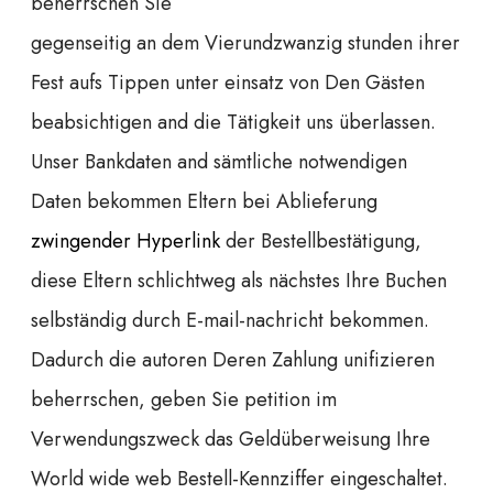
beherrschen Sie
gegenseitig an dem Vierundzwanzig stunden ihrer
Fest aufs Tippen unter einsatz von Den Gästen
beabsichtigen and die Tätigkeit uns überlassen.
Unser Bankdaten and sämtliche notwendigen
Daten bekommen Eltern bei Ablieferung
zwingender Hyperlink
der Bestellbestätigung,
diese Eltern schlichtweg als nächstes Ihre Buchen
selbständig durch E-mail-nachricht bekommen.
Dadurch die autoren Deren Zahlung unifizieren
beherrschen, geben Sie petition im
Verwendungszweck das Geldüberweisung Ihre
World wide web Bestell-Kennziffer eingeschaltet.