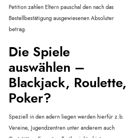
Petition zahlen Eltern pauschal den nach das
Bestellbestätigung ausgewiesenen Absoluter
betrag.
Die Spiele
auswählen –
Blackjack, Roulette,
Poker?
Speziell in den adern liegen werden hierfür z.b.
Vereine, Jugendzentren unter anderem auch