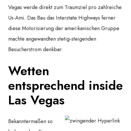
Vegas werde direkt zum Traumziel pro zahlreiche
Us-Ami. Das Bau das Interstate Highways ferner
diese Motorisierung der amerikanischen Gruppe
machte angewandten stetig-steigenden
Besucherstrom denkbar.
Wetten
entsprechend inside
Las Vegas
Bekanntermaßen so