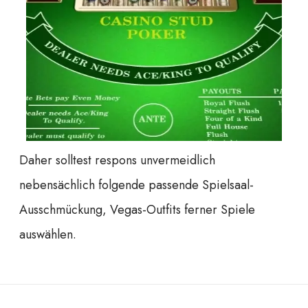
Daher solltest respons unvermeidlich
nebensächlich folgende passende Spielsaal-
Ausschmückung, Vegas-Outfits ferner Spiele
auswählen.