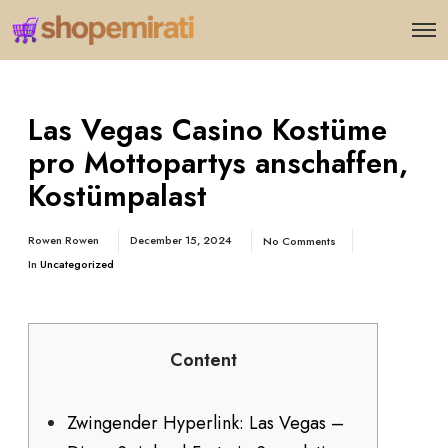
Las Vegas Casino Kostüme
pro Mottopartys anschaffen,
Kostümpalast
Rowen Rowen
December 15, 2024
No Comments
In
Uncategorized
Content
Zwingender Hyperlink: Las Vegas –