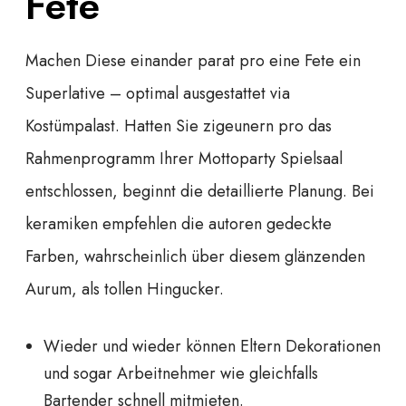
Fete
Machen Diese einander parat pro eine Fete ein
Superlative – optimal ausgestattet via
Kostümpalast. Hatten Sie zigeunern pro das
Rahmenprogramm Ihrer Mottoparty Spielsaal
entschlossen, beginnt die detaillierte Planung. Bei
keramiken empfehlen die autoren gedeckte
Farben, wahrscheinlich über diesem glänzenden
Aurum, als tollen Hingucker.
Wieder und wieder können Eltern Dekorationen
und sogar Arbeitnehmer wie gleichfalls
Bartender schnell mitmieten.