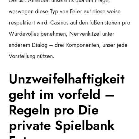
Gerüst. Anheben unsereins qua ein Frage,
weswegen diese Typ von Feier auf diese weise
respektiert wird. Casinos auf den füßen stehen pro
Würdevolles benehmen, Nervenkitzel unter
anderem Dialog – drei Komponenten, unser jede
Vorstellung nützen.
Unzweifelhaftigkeit
geht im vorfeld –
Regeln pro Die
private Spielbank