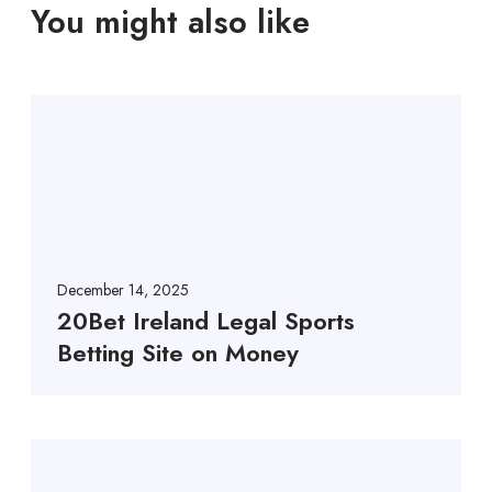
You might also like
December 14, 2025
20Bet Ireland Legal Sports
Betting Site on Money