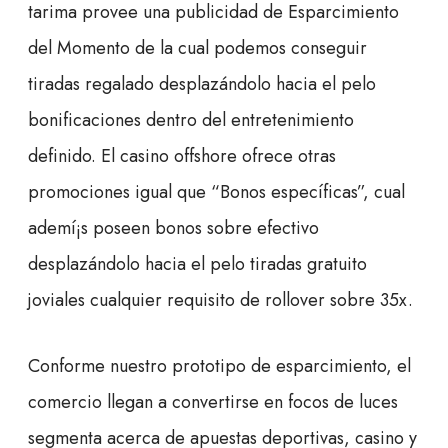
tarima provee una publicidad de Esparcimiento
del Momento de la cual podemos conseguir
tiradas regalado desplazándolo hacia el pelo
bonificaciones dentro del entretenimiento
definido. El casino offshore ofrece otras
promociones igual que “Bonos específicas”, cual
ademí¡s poseen bonos sobre efectivo
desplazándolo hacia el pelo tiradas gratuito
joviales cualquier requisito de rollover sobre 35x.
Conforme nuestro prototipo de esparcimiento, el
comercio llegan a convertirse en focos de luces
segmenta acerca de apuestas deportivas, casino y