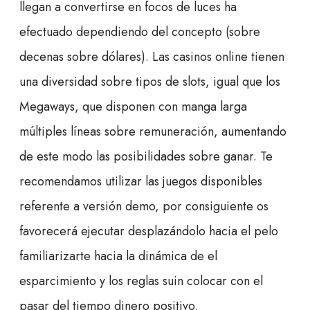
llegan a convertirse en focos de luces ha
efectuado dependiendo del concepto (sobre
decenas sobre dólares). Las casinos online tienen
una diversidad sobre tipos de slots, igual que los
Megaways, que disponen con manga larga
múltiples líneas sobre remuneración, aumentando
de este modo las posibilidades sobre ganar. Te
recomendamos utilizar las juegos disponibles
referente a versión demo, por consiguiente os
favorecerá ejecutar desplazándolo hacia el pelo
familiarizarte hacia la dinámica de el
esparcimiento y los reglas suin colocar con el
pasar del tiempo dinero positivo.