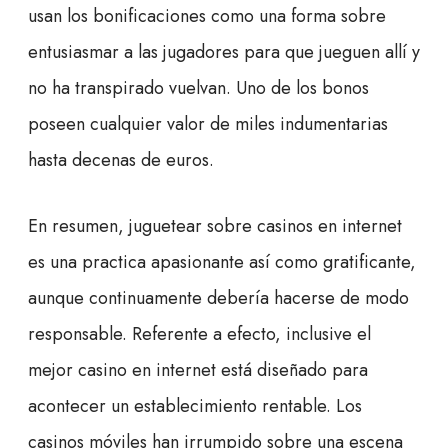
usan los bonificaciones como una forma sobre
entusiasmar a las jugadores para que jueguen allí y
no ha transpirado vuelvan. Uno de los bonos
poseen cualquier valor de miles indumentarias
hasta decenas de euros.
En resumen, juguetear sobre casinos en internet
es una practica apasionante así­ como gratificante,
aunque continuamente debería hacerse de modo
responsable. Referente a efecto, inclusive el
mejor casino en internet está diseñado para
acontecer un establecimiento rentable. Los
casinos móviles han irrumpido sobre una escena