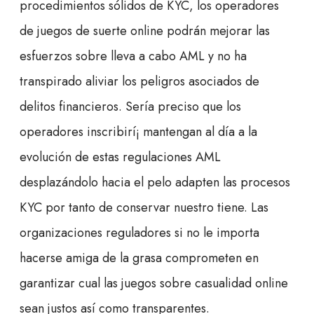
procedimientos sólidos de KYC, los operadores
de juegos de suerte online podrán mejorar las
esfuerzos sobre lleva a cabo AML y no ha
transpirado aliviar los peligros asociados de
delitos financieros. Serí­a preciso que los
operadores inscribirí¡ mantengan al día a la
evolución de estas regulaciones AML
desplazándolo hacia el pelo adapten las procesos
KYC por tanto de conservar nuestro tiene. Las
organizaciones reguladores si no le importa
hacerse amiga de la grasa comprometen en
garantizar cual las juegos sobre casualidad online
sean justos así­ como transparentes.