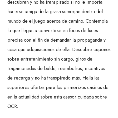
descubran y no ha transpirado si no le importa
hacerse amiga de la grasa sumerjan dentro del
mundo de el juego acerca de camino. Contempla
lo que llegan a convertirse en focos de luces
precisa con el fin de demandar la propaganda y
cosa que adquisiciones de ella. Descubre cupones
sobre entretenimiento sin cargo, giros de
tragamonedas de balde, reembolsos, incentivos
de recarga y no ha transpirado más. Halla las
superiores ofertas para los primerizos casinos de
en la actualidad sobre esta asesor cuidada sobre
OCR.