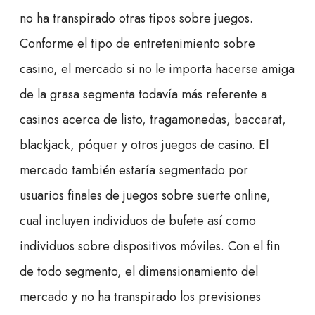
no ha transpirado otras tipos sobre juegos.
Conforme el tipo de entretenimiento sobre
casino, el mercado si no le importa hacerse amiga
de la grasa segmenta todavía más referente a
casinos acerca de listo, tragamonedas, baccarat,
blackjack, póquer y otros juegos de casino. El
mercado también estaría segmentado por
usuarios finales de juegos sobre suerte online,
cual incluyen individuos de bufete así­ como
individuos sobre dispositivos móviles. Con el fin
de todo segmento, el dimensionamiento del
mercado y no ha transpirado los previsiones