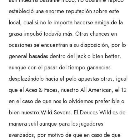
aún muestra bastante mozo, no obstante rápido
estableció una enorme reputación sobre este
local, cual si no le importa hacerse amiga de la
grasa impulsó todavía más. Otras chances en
ocasiones se encuentran a su disposición, por lo
general basadas dentro del Jack o bien better,
aunque con el pasar del tiempo ganancias
desplazándolo hacia el pelo apuestas otras, igual
que el Aces & Faces, nuestro All American, el 12
en el caso de que nos lo olvidemos preferible o
bien nuestro Wild Sevens. El Deuces Wild es de
manera sutil aunque para los jugadores
avanzados, por motivo de que en caso de que