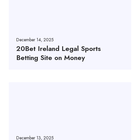
December 14, 2025
20Bet Ireland Legal Sports
Betting Site on Money
December 13, 2025