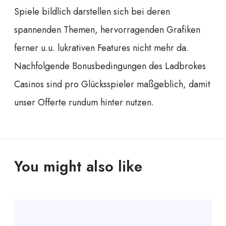
Spiele bildlich darstellen sich bei deren
spannenden Themen, hervorragenden Grafiken
ferner u.u. lukrativen Features nicht mehr da.
Nachfolgende Bonusbedingungen des Ladbrokes
Casinos sind pro Glücksspieler maßgeblich, damit
unser Offerte rundum hinter nutzen.
You might also like