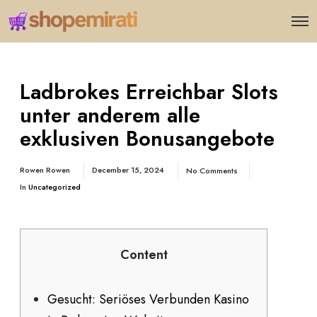
Ladbrokes Erreichbar Slots
unter anderem alle
exklusiven Bonusangebote
Rowen Rowen
December 15, 2024
No Comments
In
Uncategorized
Content
Gesucht: Seriöses Verbunden Kasino