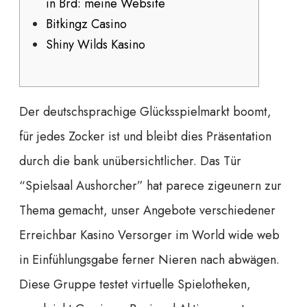
in Brd: meine Website
Bitkingz Casino
Shiny Wilds Kasino
Der deutschsprachige Glücksspielmarkt boomt,
für jedes Zocker ist und bleibt dies Präsentation
durch die bank unübersichtlicher. Das Tür
“Spielsaal Aushorcher” hat parece zigeunern zur
Thema gemacht, unser Angebote verschiedener
Erreichbar Kasino Versorger im World wide web
in Einfühlungsgabe ferner Nieren nach abwägen.
Diese Gruppe testet virtuelle Spielotheken,