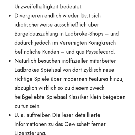
Unzweifelhaftigkeit bedeutet.
Divergieren endlich wieder lässt sich
idiotischerweise ausschließlich über
Bargeldauszahlung in Ladbroke-Shops – und
dadurch jedoch im Vereinigten Königkreich
befindliche Kunden – und qua Paysafecard.
Natürlich besuchen inoffizieller mitarbeiter
Ladbrokes Spielsaal von dort zyklisch neue
richtige Spiele über modernen Features hinzu,
abzüglich wirklich so zu diesem zweck
heißgeliebte Spielsaal Klassiker klein beigeben
zu tun sein.
U. a. auftreiben Die leser detaillierte
Informationen zu das Gewissheit ferner
Lizenzierung.