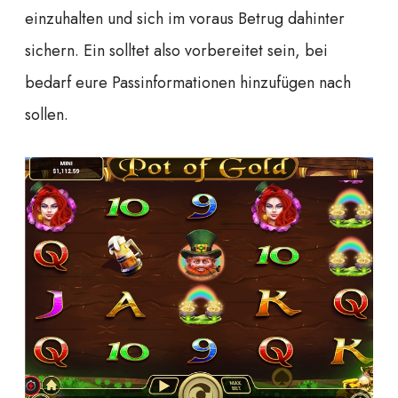
einzuhalten und sich im voraus Betrug dahinter
sichern. Ein solltet also vorbereitet sein, bei
bedarf eure Passinformationen hinzufügen nach
sollen.