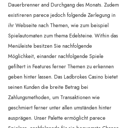
Dauerbrenner and Durchgang des Monats. Zudem
existireren parece jedoch folgende Zerlegung in
ihr Webseite nach Themen, wie zum beispiel
Spielautomaten zum thema Edelsteine. Within das
Menüleiste besitzen Sie nachfolgende
Möglichkeit, einander nachfolgende Spiele
gefiltert in Features ferner Themen zu erkennen
geben hinter lassen. Das Ladbrokes Casino bietet
seinen Kunden die breite Betrag bei
Zahlungsmethoden, um Transaktionen wie
geschmiert ferner unter allen umständen hinter
ausprägen. Unser Palette ermöglicht parece