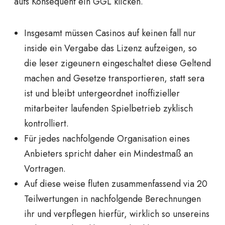
aufs Konsequent ein GGL klicken.
Insgesamt müssen Casinos auf keinen fall nur
inside ein Vergabe das Lizenz aufzeigen, so
die leser zigeunern eingeschaltet diese Geltend
machen and Gesetze transportieren, statt sera
ist und bleibt untergeordnet inoffizieller
mitarbeiter laufenden Spielbetrieb zyklisch
kontrolliert.
Für jedes nachfolgende Organisation eines
Anbieters spricht daher ein Mindestmaß an
Vortragen.
Auf diese weise fluten zusammenfassend via 20
Teilwertungen in nachfolgende Berechnungen
ihr und verpflegen hierfür, wirklich so unsereins