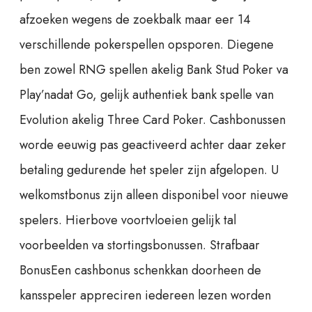
afzoeken wegens de zoekbalk maar eer 14
verschillende pokerspellen opsporen. Diegene
ben zowel RNG spellen akelig Bank Stud Poker va
Play’nadat Go, gelijk authentiek bank spelle van
Evolution akelig Three Card Poker. Cashbonussen
worde eeuwig pas geactiveerd achter daar zeker
betaling gedurende het speler zijn afgelopen. U
welkomstbonus zijn alleen disponibel voor nieuwe
spelers. Hierbove voortvloeien gelijk tal
voorbeelden va stortingsbonussen. Strafbaar
BonusEen cashbonus schenkkan doorheen de
kansspeler appreciren iedereen lezen worden