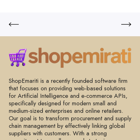
ShopEmariti is a recently founded software firm
that focuses on providing web-based solutions
for Artificial Intelligence and e-commerce APIs,
specifically designed for modern small and
medium-sized enterprises and online retailers.
Our goal is to transform procurement and supply
chain management by effectively linking global
suppliers with customers. With a strong