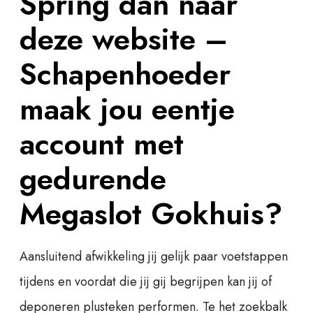
Spring dan naar
deze website –
Schapenhoeder
maak jou eentje
account met
gedurende
Megaslot Gokhuis?
Aansluitend afwikkeling jij gelijk paar voetstappen
tijdens en voordat die jij gij begrijpen kan jij of
deponeren plusteken performen. Te het zoekbalk