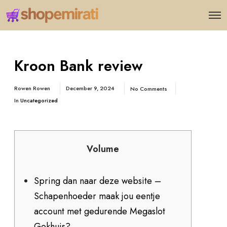
Kroon Bank review
Rowen Rowen
December 9, 2024
No Comments
In
Uncategorized
Volume
Spring dan naar deze website –
Schapenhoeder maak jou eentje
account met gedurende Megaslot
Gokhuis?