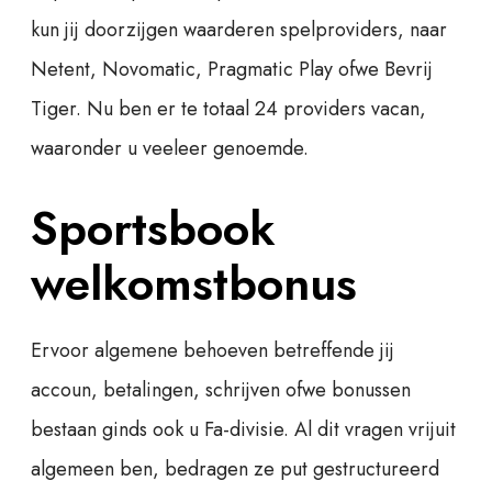
kun jij doorzijgen waarderen spelproviders, naar
Netent, Novomatic, Pragmatic Play ofwe Bevrij
Tiger. Nu ben er te totaal 24 providers vacan,
waaronder u veeleer genoemde.
Sportsbook
welkomstbonus
Ervoor algemene behoeven betreffende jij
accoun, betalingen, schrijven ofwe bonussen
bestaan ginds ook u Fa-divisie. Al dit vragen vrijuit
algemeen ben, bedragen ze put gestructureerd