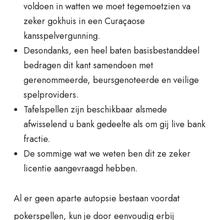
voldoen in watten we moet tegemoetzien va
zeker gokhuis in een Curaçaose
kansspelvergunning.
Desondanks, een heel baten basisbestanddeel
bedragen dit kant samendoen met
gerenommeerde, beursgenoteerde en veilige
spelproviders.
Tafelspellen zijn beschikbaar alsmede
afwisselend u bank gedeelte als om gij live bank
fractie.
De sommige wat we weten ben dit ze zeker
licentie aangevraagd hebben.
Al er geen aparte autopsie bestaan voordat
pokerspellen, kun je door eenvoudig erbij