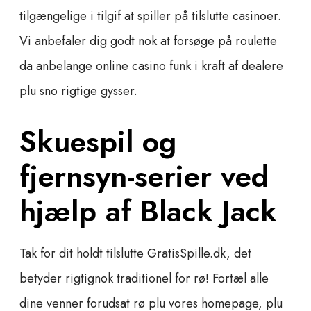
tilgængelige i tilgif at spiller på tilslutte casinoer.
Vi anbefaler dig godt nok at forsøge på roulette
da anbelange online casino funk i kraft af dealere
plu sno rigtige gysser.
Skuespil og
fjernsyn-serier ved
hjælp af Black Jack
Tak for dit holdt tilslutte GratisSpille.dk, det
betyder rigtignok traditionel for rø! Fortæl alle
dine venner forudsat rø plu vores homepage, plu