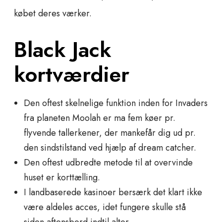
købet deres værker.
Black Jack
kortværdier
Den oftest skelnelige funktion inden for Invaders
fra planeten Moolah er ma fem køer pr.
flyvende tallerkener, der mankefår dig ud pr.
den sindstilstand ved hjælp af dream catcher.
Den oftest udbredte metode til at overvinde
huset er korttælling.
I landbaserede kasinoer bersærk det klart ikke
være aldeles acces, idet fungere skulle stå