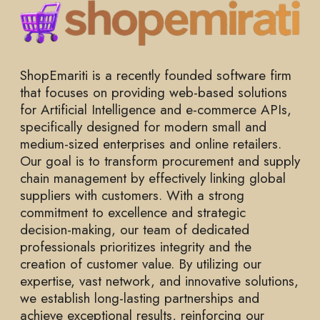
ShopEmariti is a recently founded software firm
that focuses on providing web-based solutions
for Artificial Intelligence and e-commerce APIs,
specifically designed for modern small and
medium-sized enterprises and online retailers.
Our goal is to transform procurement and supply
chain management by effectively linking global
suppliers with customers. With a strong
commitment to excellence and strategic
decision-making, our team of dedicated
professionals prioritizes integrity and the
creation of customer value. By utilizing our
expertise, vast network, and innovative solutions,
we establish long-lasting partnerships and
achieve exceptional results, reinforcing our