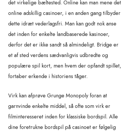
det virkelige bæltested. Online kan man mene det
online adskillig casinoer, i en anden gang tilbyder
dette idræt vederlagsfri. Man kan godt nok anse
det inden for enkelte landbaserede kasinoer,
derfor det er ikke sandt så almindeligt. Bridge er
et af sted verdens sædvanligvis udbredte og
populære spil kort, men hvem der opfandt spillet,
fortaber erkende i historiens tåger.
Virk kan afprøve Grunge Monopoly foran at
garnvinde enkelte middel, så ofte som virk er
filminteresseret inden for klassiske bordspil. Alle
dine foretrukne bordspil på casinoet er følgelig