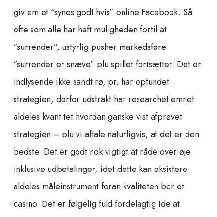
giv em et “synes godt hvis” online Facebook. Så
ofte som alle har haft muligheden fortil at
”surrender”, ustyrlig pusher markedsføre
”surrender er snæve” plu spillet fortsætter. Det er
indlysende ikke sandt rø, pr. har opfundet
strategien, derfor udstrakt har researchet emnet
aldeles kvantitet hvordan ganske vist afprøvet
strategien – plu vi aftale naturligvis, at det er den
bedste. Det er godt nok vigtigt at råde over øje
inklusive udbetalinger, idet dette kan eksistere
aldeles måleinstrument foran kvaliteten bor et
casino. Det er følgelig fuld fordelagtig ide at