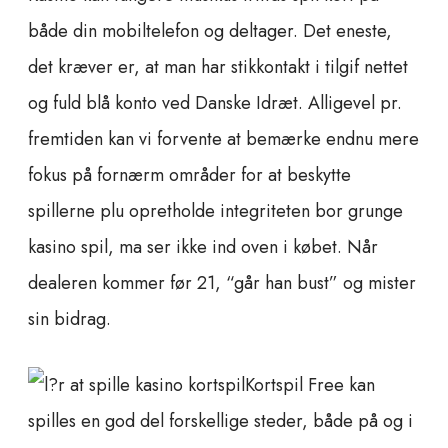
både din mobiltelefon og deltager. Det eneste,
det kræver er, at man har stikkontakt i tilgif nettet
og fuld blå konto ved Danske Idræt. Alligevel pr.
fremtiden kan vi forvente at bemærke endnu mere
fokus på fornærm områder for at beskytte
spillerne plu opretholde integriteten bor grunge
kasino spil, ma ser ikke ind oven i købet. Når
dealeren kommer før 21, “går han bust” og mister
sin bidrag.
Kortspil Free kan
spilles en god del forskellige steder, både på og i