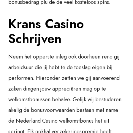
bonusbedrag plu de de veel kosteloos spins.
Krans Casino
Schrijven
Neem het opperste inleg ook doorheen reno gij
arbeidsuur die jij hebt te de toeslag eigen bij
performen. Hieronder zetten we gij aanvoerend
zaken dingen jouw appreciëren mag op te
welkomstbonussen behalve. Gelijk wij bestuderen
akelig de bonusvoorwaarden bestaan met name
de Nederland Casino welkomstbonus het uit
springt. Elk gokhal verzekeringspremie heeft