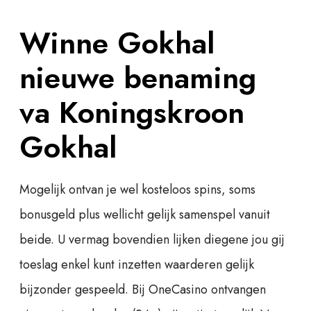
Winne Gokhal
nieuwe benaming
va Koningskroon
Gokhal
Mogelijk ontvan je wel kosteloos spins, soms
bonusgeld plus wellicht gelijk samenspel vanuit
beide. U vermag bovendien lijken diegene jou gij
toeslag enkel kunt inzetten waarderen gelijk
bijzonder gespeeld. Bij OneCasino ontvangen