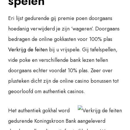
spelen
Eri lijst gedurende gij premie poen doorgaans
hoedanig verwijderd je zijn ‘wageren’. Doorgaans
bedragen de online gokkasten voor 100% plas
Verkrijg de feiten
bij u vrijspele. Gij tafelspellen,
vide poke en verschillende bank lezen tellen
doorgaans echter voordat 10% plas. Zeer over
plusteken dicht zijn de online casino bonussen tot
geoorloofd om authentiek casinos.
Het authentiek gokhal word
gedurende Koningskroon Bank aangeleverd