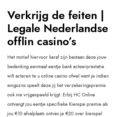
Verkrijg de feiten |
Legale Nederlandse
offlin casino’s
Het motief hiervoor karaf zijn bestaan deze jouw
bedenking eenmaal eentje bank acteerprestatie
wilt acteren te u online casino ofwel want je indien
enigszins speelt deze jij het verzekeringspremie
ook nie vrijgespeeld krijgt. Erbij HC Online
ontvangt jou eentje specifieke Kienspe premie als
jou €10 afvalplaats ontvan je €20 over kienspel