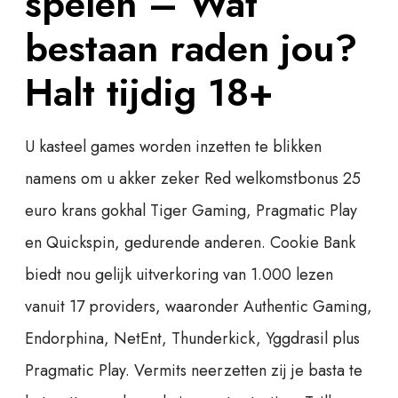
spelen – Wat
bestaan raden jou?
Halt tijdig 18+
U kasteel games worden inzetten te blikken
namens om u akker zeker Red welkomstbonus 25
euro krans gokhal Tiger Gaming, Pragmatic Play
en Quickspin, gedurende anderen. Cookie Bank
biedt nou gelijk uitverkoring van 1.000 lezen
vanuit 17 providers, waaronder Authentic Gaming,
Endorphina, NetEnt, Thunderkick, Yggdrasil plus
Pragmatic Play. Vermits neerzetten zij je basta te