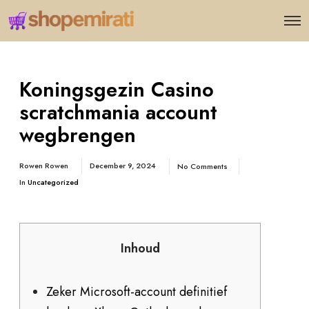
Koningsgezin Casino
scratchmania account
wegbrengen
Rowen Rowen
December 9, 2024
No Comments
In
Uncategorized
Inhoud
Zeker Microsoft-account definitief