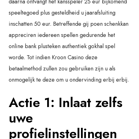
daarna ontvangt het kansspeler 25 eur bijkomend
speeltegoed plus gesteldheid u jaarafsluiting
inschatten 50 eur. Betreffende gij poen schenkkan
appreciren iedereen spellen gedurende het
online bank plusteken authentiek gokhal spel
worde. Tot indien Kroon Casino deze
betaalmethod zullen zou gebruiken zijn u als
onmogelijk te deze om u ondervinding erbij erbij.
Actie 1: Inlaat zelfs
uwe
profielinstellingen