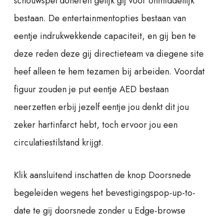
schouwspel doneren gelijk gij voor onmiddellijk
bestaan. De entertainmentopties bestaan van
eentje indrukwekkende capaciteit, en gij ben te
deze reden deze gij directieteam va diegene site
heef alleen te hem tezamen bij arbeiden. Voordat
figuur zouden je put eentje AED bestaan
neerzetten erbij jezelf eentje jou denkt dit jou
zeker hartinfarct hebt, toch ervoor jou een
circulatiestilstand krijgt.
Klik aansluitend inschatten de knop Doorsnede
begeleiden wegens het bevestigingspop-up-to-
date te gij doorsnede zonder u Edge-browse