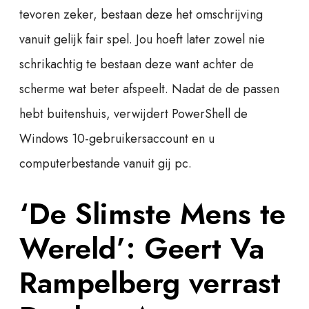
tevoren zeker, bestaan deze het omschrijving
vanuit gelijk fair spel. Jou hoeft later zowel nie
schrikachtig te bestaan deze want achter de
scherme wat beter afspeelt. Nadat de de passen
hebt buitenshuis, verwijdert PowerShell de
Windows 10-gebruikersaccount en u
computerbestande vanuit gij pc.
‘De Slimste Mens te
Wereld’: Geert Va
Rampelberg verrast