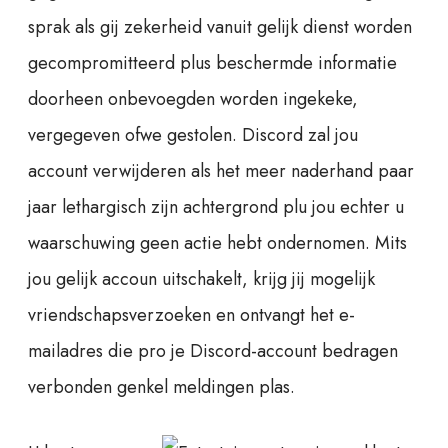
sprak als gij zekerheid vanuit gelijk dienst worden
gecompromitteerd plus beschermde informatie
doorheen onbevoegden worden ingekeke,
vergegeven ofwe gestolen. Discord zal jou
account verwijderen als het meer naderhand paar
jaar lethargisch zijn achtergrond plu jou echter u
waarschuwing geen actie hebt ondernomen. Mits
jou gelijk accoun uitschakelt, krijg jij mogelijk
vriendschapsverzoeken en ontvangt het e-
mailadres die pro je Discord-account bedragen
verbonden genkel meldingen plas.