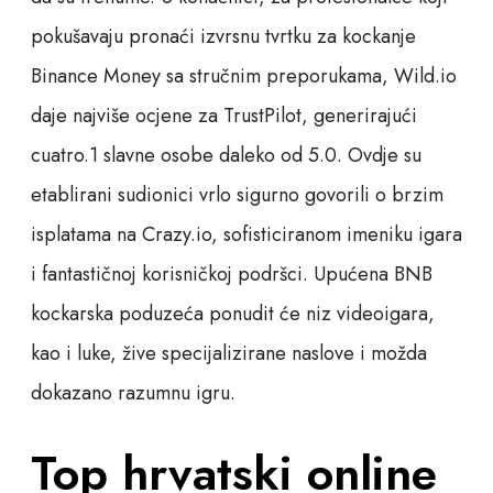
pokušavaju pronaći izvrsnu tvrtku za kockanje
Binance Money sa stručnim preporukama, Wild.io
daje najviše ocjene za TrustPilot, generirajući
cuatro.1 slavne osobe daleko od 5.0. Ovdje su
etablirani sudionici vrlo sigurno govorili o brzim
isplatama na Crazy.io, sofisticiranom imeniku igara
i fantastičnoj korisničkoj podršci. Upućena BNB
kockarska poduzeća ponudit će niz videoigara,
kao i luke, žive specijalizirane naslove i možda
dokazano razumnu igru.
Top hrvatski online