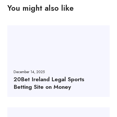
You might also like
December 14, 2025
20Bet Ireland Legal Sports
Betting Site on Money