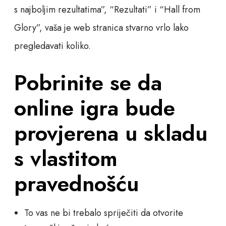
s najboljim rezultatima”, “Rezultati” i “Hall from
Glory”, vaša je web stranica stvarno vrlo lako
pregledavati koliko.
Pobrinite se da
online igra bude
provjerena u skladu
s vlastitom
pravednošću
To vas ne bi trebalo spriječiti da otvorite