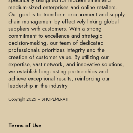
specifically designed for modern small and
medium-sized enterprises and online retailers.
Our goal is to transform procurement and supply
chain management by effectively linking global
suppliers with customers. With a strong
commitment to excellence and strategic
decision-making, our team of dedicated
professionals prioritizes integrity and the
creation of customer value. By utilizing our
expertise, vast network, and innovative solutions,
we establish long-lasting partnerships and
achieve exceptional results, reinforcing our
leadership in the industry.
Copyright 2025 – SHOPEMERATI
Terms of Use