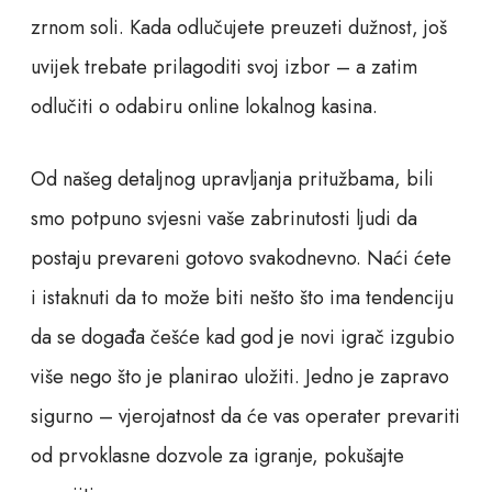
zrnom soli. Kada odlučujete preuzeti dužnost, još
uvijek trebate prilagoditi svoj izbor – a zatim
odlučiti o odabiru online lokalnog kasina.
Od našeg detaljnog upravljanja pritužbama, bili
smo potpuno svjesni vaše zabrinutosti ljudi da
postaju prevareni gotovo svakodnevno. Naći ćete
i istaknuti da to može biti nešto što ima tendenciju
da se događa češće kad god je novi igrač izgubio
više nego što je planirao uložiti. Jedno je zapravo
sigurno – vjerojatnost da će vas operater prevariti
od prvoklasne dozvole za igranje, pokušajte