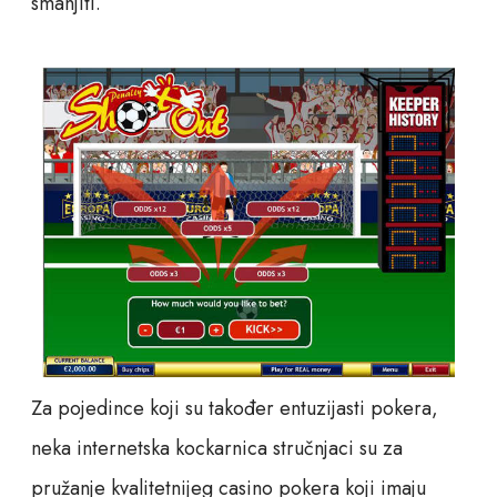
smanjiti.
Za pojedince koji su također entuzijasti pokera,
neka internetska kockarnica stručnjaci su za
pružanje kvalitetnijeg casino pokera koji imaju