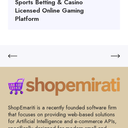
Sports Betting & Casino
Licensed Online Gaming
Platform
ShopEmariti is a recently founded software firm
that focuses on providing web-based solutions
for Artificial Intelligence and e-commerce APIs,