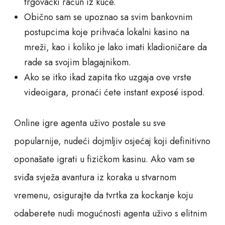
trgovački račun iz kuće.
Obično sam se upoznao sa svim bankovnim
postupcima koje prihvaća lokalni kasino na
mreži, kao i koliko je lako imati kladioničare da
rade sa svojim blagajnikom.
Ako se itko ikad zapita tko uzgaja ove vrste
videoigara, pronaći ćete instant exposé ispod.
Online igre agenta uživo postale su sve
popularnije, nudeći dojmljiv osjećaj koji definitivno
oponašate igrati u fizičkom kasinu. Ako vam se
sviđa svježa avantura iz koraka u stvarnom
vremenu, osigurajte da tvrtka za kockanje koju
odaberete nudi mogućnosti agenta uživo s elitnim