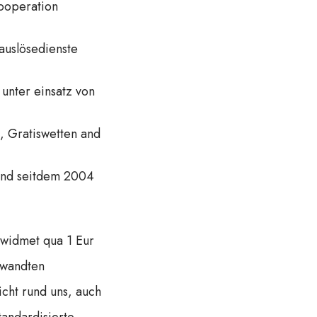
Kooperation
auslösedienste
 unter einsatz von
, Gratiswetten and
 and seitdem 2004
ewidmet qua 1 Eur
ewandten
icht rund uns, auch