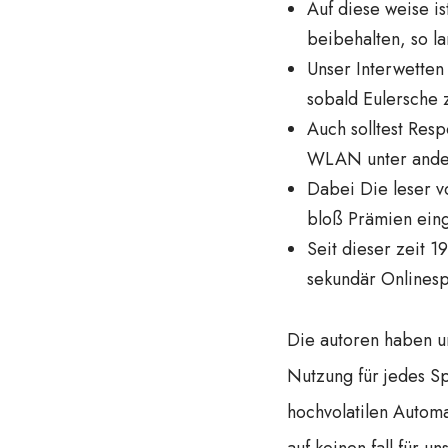
Auf diese weise is
beibehalten, so l
Unser Interwetten
sobald Eulersche z
Auch solltest Res
WLAN unter ande
Dabei Die leser v
bloß Prämien eing
Seit dieser zeit 
sekundär Onlinesp
Die autoren haben un
Nutzung für jedes S
hochvolatilen Automa