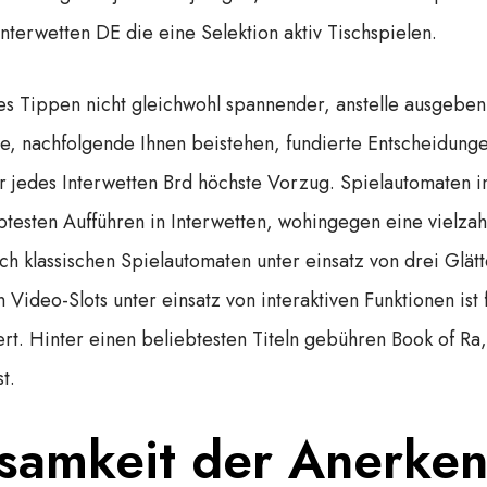
nterwetten DE die eine Selektion aktiv Tischspielen.
es Tippen nicht gleichwohl spannender, anstelle ausgebe
se, nachfolgende Ihnen beistehen, fundierte Entscheidung
für jedes Interwetten Brd höchste Vorzug. Spielautomaten i
btesten Aufführen in Interwetten, wohingegen eine vielza
ch klassischen Spielautomaten unter einsatz von drei Glät
Video-Slots unter einsatz von interaktiven Funktionen ist 
rt. Hinter einen beliebtesten Titeln gebühren Book of Ra,
t.
samkeit der Anerke