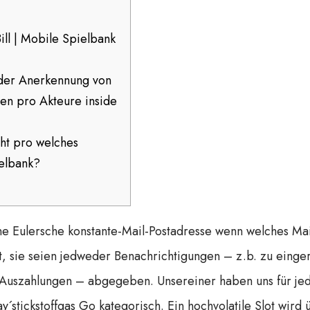
ill | Mobile Spielbank
der Anerkennung von
ten pro Akteure inside
ht pro welches
ielbank?
ine Eulersche konstante-Mail-Postadresse wenn welches Ma
t, sie seien jedweder Benachrichtigungen – z.b. zu einger
Auszahlungen – abgegeben. Unsereiner haben uns für jed
y´stickstoffgas Go kategorisch.
Ein hochvolatile Slot wird