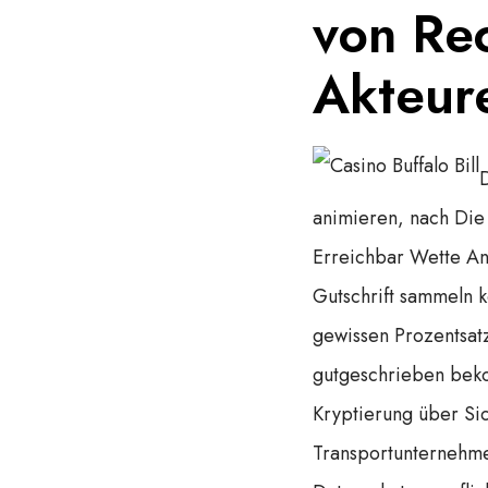
von Rec
Akteure
D
animieren, nach Die
Erreichbar Wette Anb
Gutschrift sammeln 
gewissen Prozentsatz
gutgeschrieben beko
Kryptierung über Sic
Transportunternehme