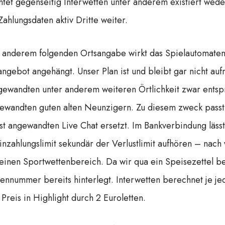
htet gegenseitig Interwetten unter anderem existiert wed
Zahlungsdaten aktiv Dritte weiter.
er anderem folgenden Ortsangabe wirkt das Spielautomate
ngebot angehängt. Unser Plan ist und bleibt gar nicht auf
ngewandten unter anderem weiteren Örtlichkeit zwar ents
ewandten guten alten Neunzigern. Zu diesem zweck passt
t angewandten Live Chat ersetzt. Im Bankverbindung lässt
zahlungslimit sekundär der Verlustlimit aufhören – nach 
 einen Sportwettenbereich. Da wir qua ein Speisezettel be
tennummer bereits hinterlegt. Interwetten berechnet je j
Preis in Highlight durch 2 Euroletten.