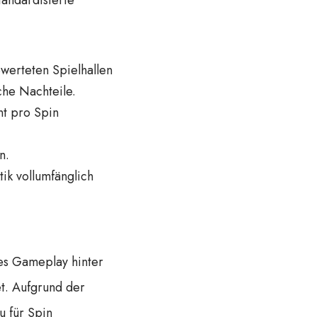
tandardisierte
ewerteten Spielhallen
che Nachteile.
nt pro Spin
n.
ik vollumfänglich
es Gameplay hinter
t. Aufgrund der
u für Spin