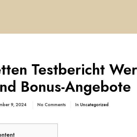
tten Testbericht Wer
and Bonus-Angebote
mber 9, 2024
No Comments
In
Uncategorized
ntent