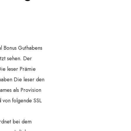
aal Bonus Guthabens
tzt sehen. Der
Die leser Prämie
haben Die leser den
ames als Provision
d von folgende SSL
rdnet bei dem