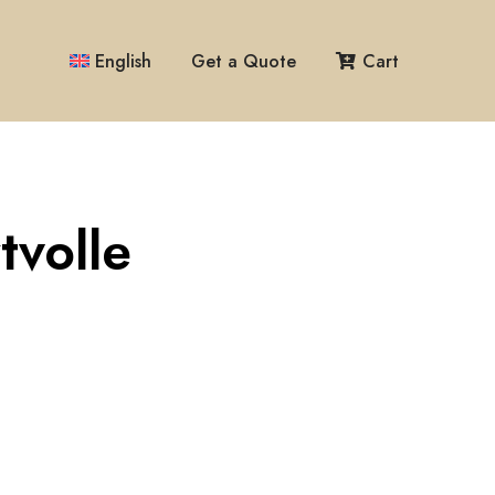
English
Get a Quote
Cart
tvolle