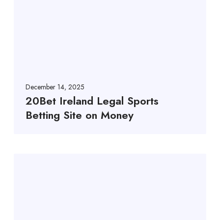
December 14, 2025
20Bet Ireland Legal Sports
Betting Site on Money