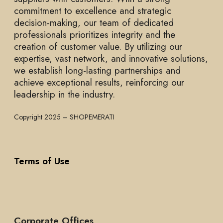
commitment to excellence and strategic
decision-making, our team of dedicated
professionals prioritizes integrity and the
creation of customer value. By utilizing our
expertise, vast network, and innovative solutions,
we establish long-lasting partnerships and
achieve exceptional results, reinforcing our
leadership in the industry.
Copyright 2025 – SHOPEMERATI
Terms of Use
Corporate Offices