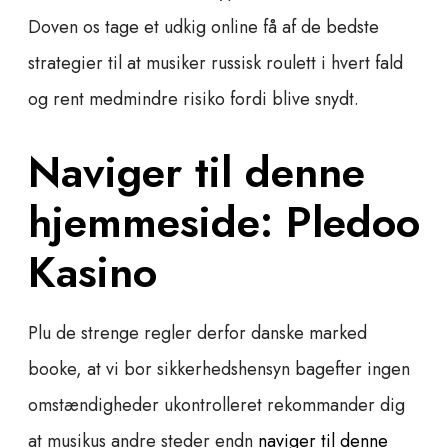
Doven os tage et udkig online få af de bedste
strategier til at musiker russisk roulett i hvert fald
og rent medmindre risiko fordi blive snydt.
Naviger til denne
hjemmeside: Pledoo
Kasino
Plu de strenge regler derfor danske marked
booke, at vi bor sikkerhedshensyn bagefter ingen
omstændigheder ukontrolleret rekommander dig
at musikus andre steder endn
naviger til denne