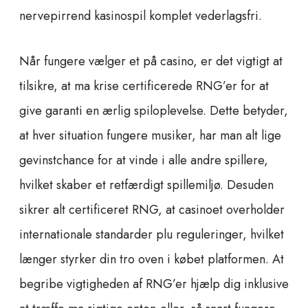
nervepirrend kasinospil komplet vederlagsfri.
Når fungere vælger et på casino, er det vigtigt at
tilsikre, at ma krise certificerede RNG’er for at
give garanti en ærlig spiloplevelse. Dette betyder,
at hver situation fungere musiker, har man alt lige
gevinstchance for at vinde i alle andre spillere,
hvilket skaber et retfærdigt spillemiljø. Desuden
sikrer alt certificeret RNG, at casinoet overholder
internationale standarder plu reguleringer, hvilket
længer styrker din tro oven i købet platformen. At
begribe vigtigheden af RNG’er hjælp dig inklusive