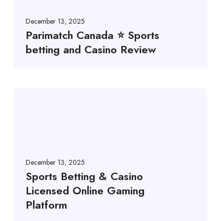
December 13, 2025
Parimatch Canada ⭐️ Sports
betting and Casino Review
December 13, 2025
Sports Betting & Casino
Licensed Online Gaming
Platform