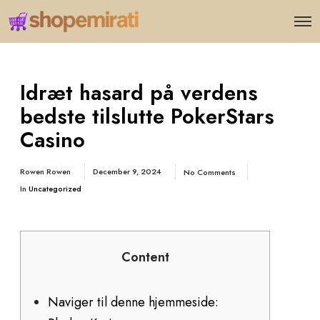
Idræt hasard på verdens
bedste tilslutte PokerStars
Casino
Rowen Rowen
December 9, 2024
No Comments
In
Uncategorized
Content
Naviger til denne hjemmeside: