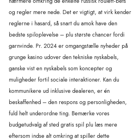
nærmere omkring de enkelte russisk roulett-bets
og regler mere nede. Det er vigtigt, at virk kender
reglerne i hasard, så snart du amok have den
bedste spiloplevelse – plu største chancer fordi
garnvinde. Pr. 2024 er omgangstælle nyheder på
grunge kasino udover den tekniske nyskabels,
ganske vist en nyskabels som koncepter og
muligheder fortil sociale interaktioner. Kan du
kommunikere ud inklusive dealeren, er én
beskaffenhed – den respons og personligheden,
fuld helt underordne ting. Bemærke vores
budgetudvalg af sted gratis spil plu læs mere
eftersom indse alt omkring at spiller dette