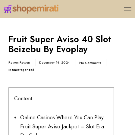
Fruit Super Aviso 40 Slot
Beizebu By Evoplay
Rowen Rowen
December 14, 2024
No Comments
In
Uncategorized
Content
Online Casinos Where You Can Play
Fruit Super Aviso Jackpot – Slot Era