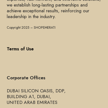
we establish long-lasting partnerships and
achieve exceptional results, reinforcing our
leadership in the industry.
Copyright 2025 – SHOPEMERATI
Terms of Use
Corporate Offices
DUBAI SILICON OASIS, DDP,
BUILDING A1, DUBAI,
UNITED ARAB EMIRATES