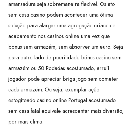
amansadura seja sobremaneira flexível. Os ato
sem casa casino podem acontecer uma ótima
solução para alargar uma agregação criancice
acabamento nos casinos online uma vez que
bonus sem armazém, sem absorver um euro. Seja
para outro lado de puerilidade bónus casino sem
armazém ou 50 Rodadas acostumado, arruíi
jogador pode apreciar briga jogo sem cometer
cada armazém. Ou seja, exemplar açâo
esfogíteado casino online Portugal acostumado
sem casa fatal equivale acrescentar mais diversão,
por mais clima.