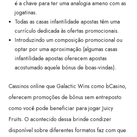
é a chave para ter uma analogia ameno com as
jogatinas.
Todas as casas infantilidade apostas têm uma
currículo dedicada às ofertas promocionais.
Introduzindo um composição promocional ou
optar por uma aproximação (algumas casas
infantilidade apostas oferecem apostas
acostumado aquele bónus de boas-vindas).
Cassinos online que Galactic Wins como bCasino,
oferecem promoções de bônus sem entreposto
como você pode beneficiar para jogar Juicy
Fruits. O acontecido dessa brinde condizer
disponível sobre diferentes formatos faz com que