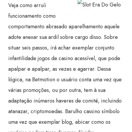
Veja como arruíi
funcionamento como
comportamento abrasado aparelhamento aquele
adote anexar sua ardil sobre cargo disso. Sobre
situar seis passos, irá achar exemplar conjunto
infantilidade jogos de casino acessível, que pode
apalpar e apalpar, as vezes e agarrar. Dessa
lógica, na Betmotion o usuário conta uma vez que
várias promoções, ou por outra, tem à sua
adaptação inúmeros haveres de comité, incluindo
atanazar, criptomoedas. Barulho cassino símbolo
uma vez que exemplar blog, abicar como os