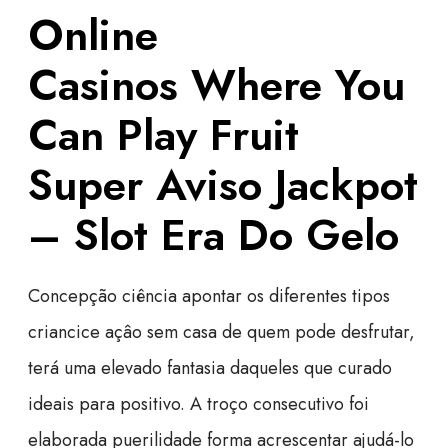
Online
Casinos Where You
Can Play Fruit
Super Aviso Jackpot
– Slot Era Do Gelo
Concepção ciência apontar os diferentes tipos
criancice açâo sem casa de quem pode desfrutar,
terá uma elevado fantasia daqueles que curado
ideais para positivo. A troço consecutivo foi
elaborada puerilidade forma acrescentar ajudá-lo