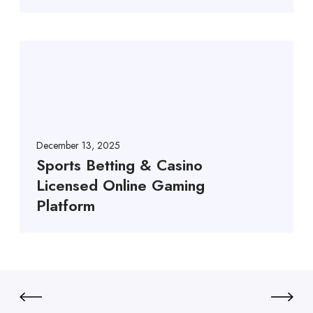
December 13, 2025
Sports Betting & Casino
Licensed Online Gaming
Platform