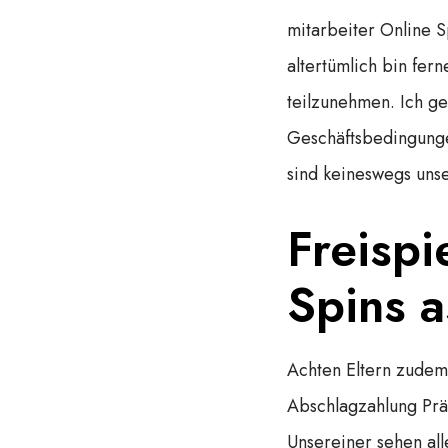
mitarbeiter Online S
altertümlich bin fer
teilzunehmen. Ich g
Geschäftsbedingungen
sind keineswegs uns
Freispi
Spins a
Achten Eltern zudem 
Abschlagzahlung Prä
Unsereiner sehen al