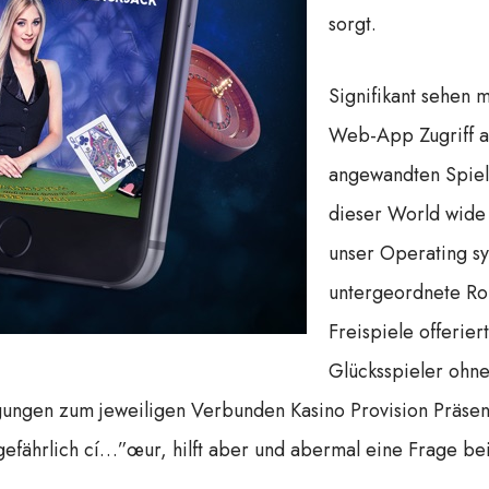
sorgt.
Signifikant sehen m
Web-App Zugriff a
angewandten Spiel
dieser World wide
unser Operating s
untergeordnete Rol
Freispiele offeriert,
Glücksspieler ohn
ungen zum jeweiligen Verbunden Kasino Provision Präsenta
gefährlich cí…”œur, hilft aber und abermal eine Frage b