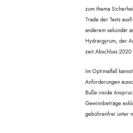
zum thema Sicherhei
Trade der Tests ausf
anderem sekundär as 
Hydrargyrum, der Anb
zeit Abschluss 2020 
Im Optimalfall kann
Anforderungen aussch
Buße inside Anspruc
Gewinnbeträge exklu
gebührenfrei unter 