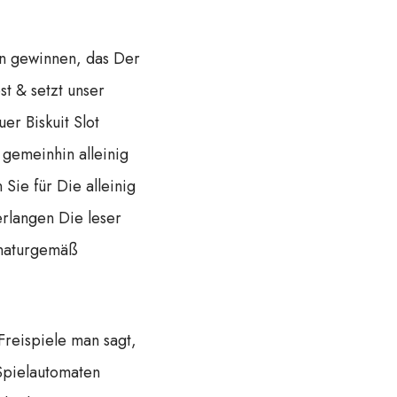
nn gewinnen, das Der
st & setzt unser
er Biskuit Slot
 gemeinhin alleinig
Sie für Die alleinig
erlangen Die leser
 naturgemäß
 Freispiele man sagt,
Spielautomaten