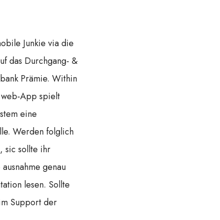
obile Junkie via die
uf das Durchgang- &
bank Prämie. Within
 web-App spielt
ystem eine
le. Werden folglich
 sic sollte ihr
e ausnahme genau
tion lesen. Sollte
eim Support der