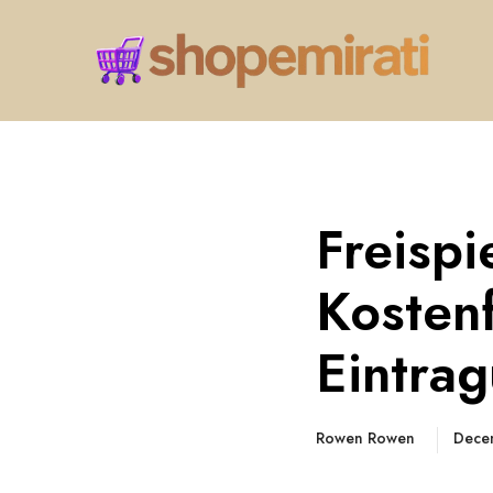
Freisp
Kostenf
Eintra
Rowen Rowen
Dece