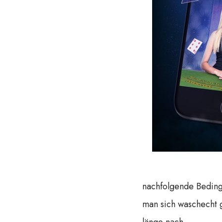
nachfolgende Beding
man sich waschecht 