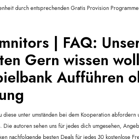
enheit durch entsprechenden Gratis Provision Programme
mnitors | FAQ: Unse
ten Gern wissen wol
pielbank Aufführen 
lung
du diese unter umständen bei dem Kooperation abfordern 
 Die autoren sehen uns für jedes dich umgesehen, Angeb
n nachfolgende besten Deals für jedes 30 kostenlose Freis