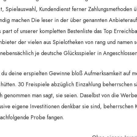
t, Spielauswahl, Kundendienst ferner Zahlungsmethoden ü
indig machen Die leser in der über genannten Anbieteraufl
part of unserer kompletten Bestenliste das Top Erreichba
ieter der vielen aus Spielotheken von rang und namen sei
nebensächlich je deutsche Glücksspieler in Angeschlossen 
st du deine erspielten Gewinne bloß Aufmerksamkeit auf 
ütten. 30 Freispiele abzüglich Einzahlung beherrschen sä
h genommen man sagt, sie seien. Daselbst von die Werbe
sive eigene Investitionen denkbar sie sind, beherrschen 
nachfolgende Probe fangen.