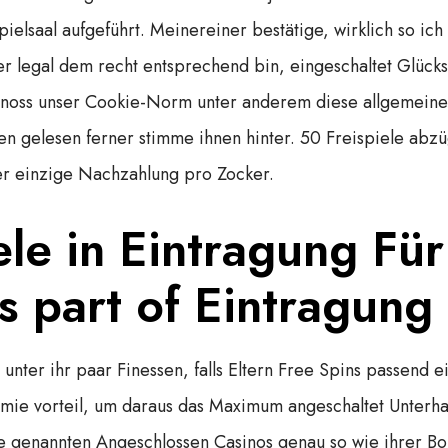
pielsaal aufgeführt. Meinereiner bestätige, wirklich so ic
ner legal dem recht entsprechend bin, eingeschaltet Glück
enoss unser Cookie-Norm unter anderem diese allgemein
 gelesen ferner stimme ihnen hinter. 50 Freispiele abzüg
er einzige Nachzahlung pro Zocker.
ele in Eintragung Fü
s part of Eintragun
unter ihr paar Finessen, falls Eltern Free Spins passend 
mie vorteil, um daraus das Maximum angeschaltet Unterha
le genannten Angeschlossen Casinos genau so wie ihrer 