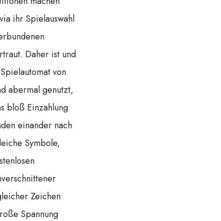
titionen machen
via ihr Spielauswahl
verbundenen
raut. Daher ist und
 Spielautomat von
nd abermal genutzt,
s bloß Einzahlung
nden einander nach
leiche Symbole,
stenlosen
verschnittener
gleicher Zeichen
 große Spannung