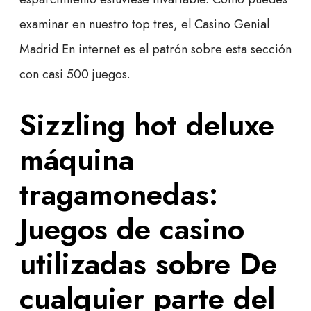
examinar en nuestro top tres, el Casino Genial
Madrid En internet es el patrón sobre esta sección
con casi 500 juegos.
Sizzling hot deluxe
máquina
tragamonedas:
Juegos de casino
utilizadas sobre De
cualquier parte del