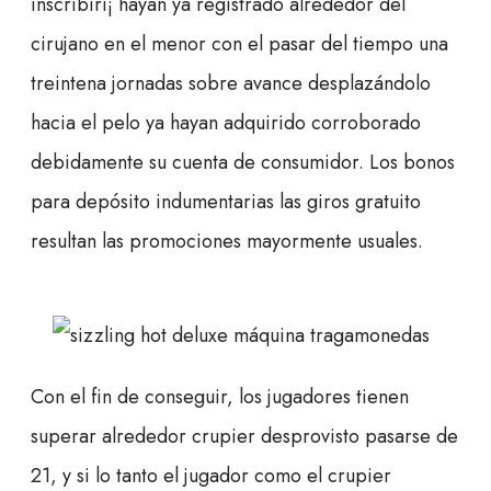
inscribirí¡ hayan ya registrado alrededor del
cirujano en el menor con el pasar del tiempo una
treintena jornadas sobre avance desplazándolo
hacia el pelo ya hayan adquirido corroborado
debidamente su cuenta de consumidor. Los bonos
para depósito indumentarias las giros gratuito
resultan las promociones mayormente usuales.
Con el fin de conseguir, los jugadores tienen
superar alrededor crupier desprovisto pasarse de
21, y si lo tanto el jugador como el crupier