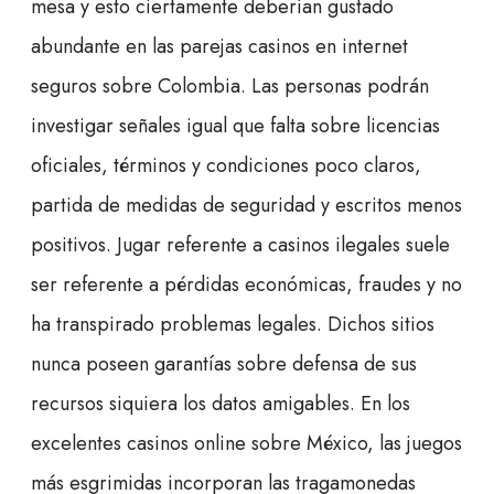
mesa y esto ciertamente deberían gustado
abundante en las parejas casinos en internet
seguros sobre Colombia. Las personas podrán
investigar señales igual que falta sobre licencias
oficiales, términos y condiciones poco claros,
partida de medidas de seguridad y escritos menos
positivos. Jugar referente a casinos ilegales suele
ser referente a pérdidas económicas, fraudes y no
ha transpirado problemas legales. Dichos sitios
nunca poseen garantías sobre defensa de sus
recursos siquiera los datos amigables. En los
excelentes casinos online sobre México, las juegos
más esgrimidas incorporan las tragamonedas