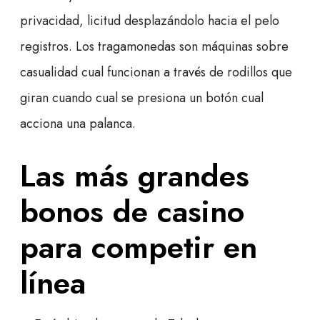
privacidad, licitud desplazándolo hacia el pelo
registros. Los tragamonedas son máquinas sobre
casualidad cual funcionan a través de rodillos que
giran cuando cual se presiona un botón cual
acciona una palanca.
Las más grandes
bonos de casino
para competir en
línea