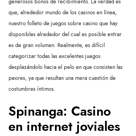
generosos bonos de recibimiento. La verdad es
que, alrededor mundo de los casinos en línea,
nuestro folleto de juegos sobre casino que hay
disponibles alrededor del cual es posible entrar
es de gran volumen. Realmente, es difícil
categorizar todas las excelentes juegos
desplazándolo hacia el pelo en que consisten las
peores, ya que resultan una mera cuestión de
costumbres íntimos.
Spinanga: Casino
en internet joviales