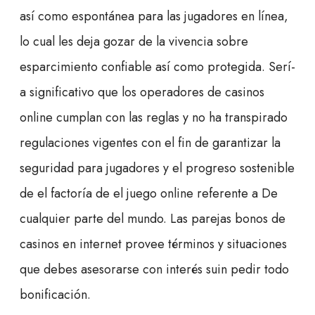
así­ como espontánea para las jugadores en línea,
lo cual les deja gozar de la vivencia sobre
esparcimiento confiable así­ como protegida. Serí­
a significativo que los operadores de casinos
online cumplan con las reglas y no ha transpirado
regulaciones vigentes con el fin de garantizar la
seguridad para jugadores y el progreso sostenible
de el factoría de el juego online referente a De
cualquier parte del mundo. Las parejas bonos de
casinos en internet provee términos y situaciones
que debes asesorarse con interés suin pedir todo
bonificación.