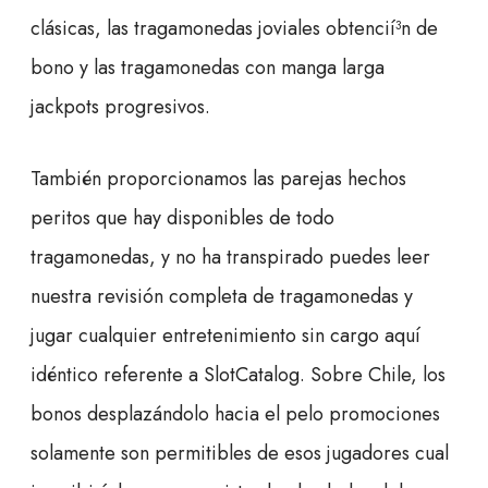
clásicas, las tragamonedas joviales obtencií³n de
bono y las tragamonedas con manga larga
jackpots progresivos.
También proporcionamos las parejas hechos
peritos que hay disponibles de todo
tragamonedas, y no ha transpirado puedes leer
nuestra revisión completa de tragamonedas y
jugar cualquier entretenimiento sin cargo aquí
idéntico referente a SlotCatalog. Sobre Chile, los
bonos desplazándolo hacia el pelo promociones
solamente son permitibles de esos jugadores cual